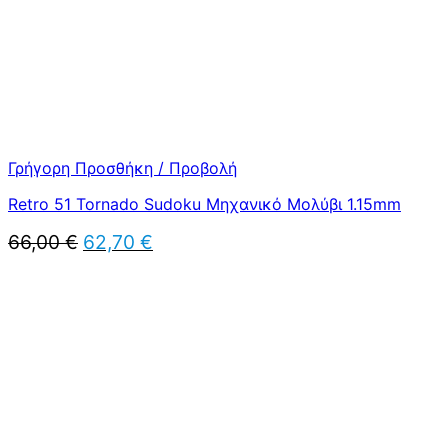
Γρήγορη Προσθήκη / Προβολή
Retro 51 Tornado Sudoku Μηχανικό Μολύβι 1.15mm
Original
Η
66,00
€
62,70
€
price
τρέχουσα
was:
τιμή
66,00 €.
είναι:
62,70 €.