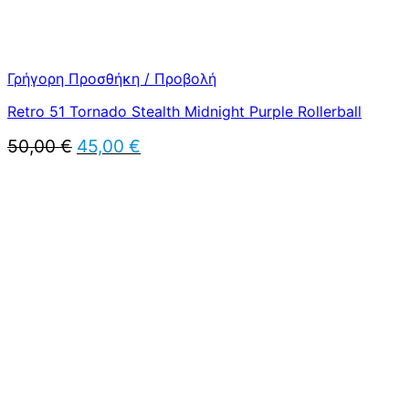
Γρήγορη Προσθήκη / Προβολή
Retro 51 Tornado Stealth Midnight Purple Rollerball
Original
Η
50,00
€
45,00
€
price
τρέχουσα
was:
τιμή
50,00 €.
είναι:
45,00 €.