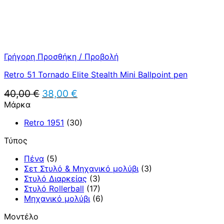
Γρήγορη Προσθήκη / Προβολή
Retro 51 Tornado Elite Stealth Mini Ballpoint pen
Original
Η
40,00
€
38,00
€
price
τρέχουσα
Μάρκα
was:
τιμή
40,00 €.
είναι:
Retro 1951
(30)
38,00 €.
Τύπος
Πένα
(5)
Σετ Στυλό & Μηχανικό μολύβι
(3)
Στυλό Διαρκείας
(3)
Στυλό Rollerball
(17)
Μηχανικό μολύβι
(6)
Μοντέλο