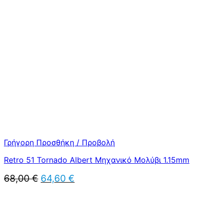
price
τρέχουσα
was:
τιμή
70,00 €.
είναι:
66,50 €.
Γρήγορη Προσθήκη / Προβολή
Retro 51 Tornado Albert Μηχανικό Μολύβι 1.15mm
Original
Η
68,00
€
64,60
€
price
τρέχουσα
was:
τιμή
68,00 €.
είναι:
64,60 €.