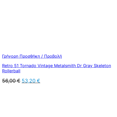
Γρήγορη Προσθήκη / Προβολή
Retro 51 Tornado Vintage Metalsmith Dr Gray Skeleton
Rollerball
Original
Η
56,00
€
53,20
€
price
τρέχουσα
was:
τιμή
56,00 €.
είναι:
53,20 €.