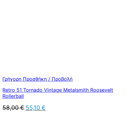
60,00 €.
είναι:
57,00 €.
Γρήγορη Προσθήκη / Προβολή
Retro 51 Tornado Vintage Metalsmith Roosevelt
Rollerball
Original
Η
58,00
€
55,10
€
price
τρέχουσα
was:
τιμή
58,00 €.
είναι:
55,10 €.