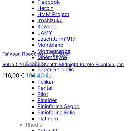
Flexbook
Herbin
HMM Project
Iroshizuku
Kaweco
LAMY
Leuchtturm1917
Montblanc
Montegrappa
Γρήγορη Προσθήκη / Προβολή
Mnemosyne
Orbitkey
Retro 51 Tornado Stealth Midnight Purple Fountain pen
Paper Republic
Original
Η
116,00
€
104,40
€
Parker
price
τρέχουσα
Pelikan
was:
τιμή
Pentel
116,00 €.
είναι:
Pilot
104,40 €.
Pineider
Pininfarina Segno
Pininfarina Folio
Platinum
Rhodia
Retro 51