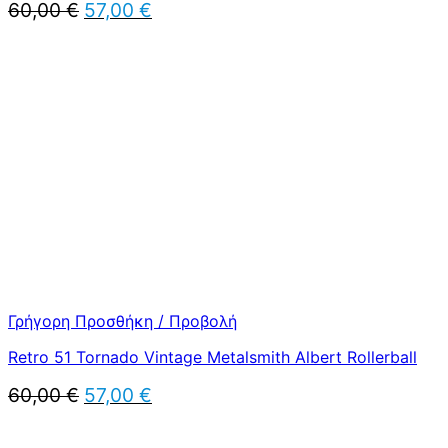
Original
Η
60,00
€
57,00
€
price
τρέχουσα
was:
τιμή
60,00 €.
είναι:
57,00 €.
Γρήγορη Προσθήκη / Προβολή
Retro 51 Tornado Vintage Metalsmith Albert Rollerball
Original
Η
60,00
€
57,00
€
price
τρέχουσα
was:
τιμή