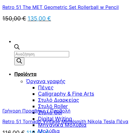
Retro 51 The MET Geometric Set Rollerball w Pencil
Original
Η
150,00
€
135,00
€
price
τρέχουσα
was:
τιμή
150,00 €.
είναι:
135,00 €.
Αναζήτηση
προϊόντων
Προϊόντα
Όργανα γραφής
Πένες
Calligraphy & Fine Arts
Στυλό Διαρκείας
Στυλό Roller
Γρήγορη Προσθήκη / Προβολή
Στυλό Gel
Digital Writing
Retro 51 Tornado Vintage Metalsmith Nikola Tesla Πένα
Μηχανικά Μολύβια
Μολύβια
Original
Η
116,00
€
110,00
€