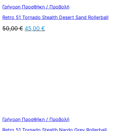
Γρήγορη Προσθήκη / Προβολή
Retro 51 Tornado Stealth Desert Sand Rollerball
Original
Η
50,00
€
45,00
€
price
τρέχουσα
was:
τιμή
50,00 €.
είναι:
45,00 €.
Γρήγορη Προσθήκη / Προβολή
Retro 51 Tornado Stealth Nardo Grey Rollerball