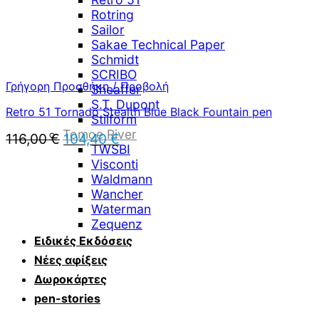
Rotring
Sailor
Sakae Technical Paper
Schmidt
SCRIBO
Γρήγορη Προσθήκη / Προβολή
Sheaffer
S.T. Dupont
Retro 51 Tornado Stealth Blue Black Fountain pen
Stilform
Tomoe River
Original
Η
116,00
€
104,40
€
TWSBI
price
τρέχουσα
Visconti
was:
τιμή
Waldmann
116,00 €.
είναι:
Wancher
104,40 €.
Waterman
Zequenz
Ειδικές Εκδόσεις
Νέες αφίξεις
Δωροκάρτες
pen-stories