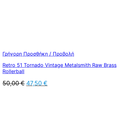
Γρήγορη Προσθήκη / Προβολή
Retro 51 Tornado Vintage Metalsmith Raw Brass
Rollerball
Original
Η
50,00
€
47,50
€
price
τρέχουσα
was:
τιμή
50,00 €.
είναι:
47,50 €.