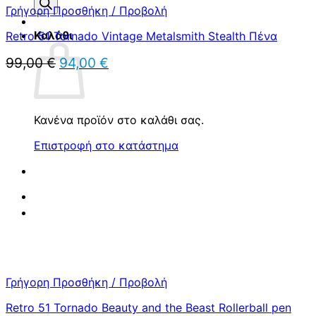
προϊόντων
Γρήγορη Προσθήκη / Προβολή
Καλάθι
Retro 51 Tornado Vintage Metalsmith Stealth Πένα
Original
Η
99,00
€
94,00
€
price
τρέχουσα
was:
τιμή
99,00 €.
είναι:
94,00 €.
Κανένα προϊόν στο καλάθι σας.
Επιστροφή στο κατάστημα
Γρήγορη Προσθήκη / Προβολή
Retro 51 Tornado Beauty and the Beast Rollerball pen