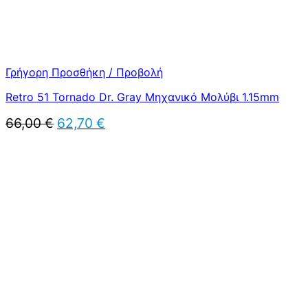
Γρήγορη Προσθήκη / Προβολή
Retro 51 Tornado Dr. Gray Μηχανικό Μολύβι 1.15mm
Original
Η
66,00
€
62,70
€
price
τρέχουσα
was:
τιμή
66,00 €.
είναι:
62,70 €.