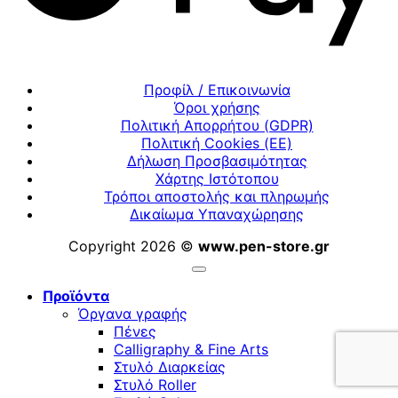
Προφίλ / Επικοινωνία
Όροι χρήσης
Πολιτική Απορρήτου (GDPR)
Πολιτική Cookies (ΕΕ)
Δήλωση Προσβασιμότητας
Χάρτης Ιστότοπου
Τρόποι αποστολής και πληρωμής
Δικαίωμα Υπαναχώρησης
Copyright 2026 ©
www.pen-store.gr
Προϊόντα
Όργανα γραφής
Πένες
Calligraphy & Fine Arts
Στυλό Διαρκείας
Στυλό Roller