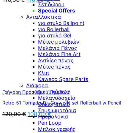
Σετ δώρου
price
τρέχουσα
Special Offers
was:
τιμή
Ανταλλακτικά
116,00 €.
είναι:
110,00 €.
για στυλό Ballpoint
για Rollerball
για στυλό Gel
Μύτες μολυβιών
Μελάνια Πένας
Μελάνια Fine Art
Αντλίες πένας
Μύτες πένας
Κλιπ
Kaweco Spare Parts
Διάφορα
Δωροκάρτες
Γρήγορη Προσθήκη / Προβολή
Μελανοδοχεία
Retro 51 Tornado Dr. Gray gift set Rollerball w Pencil
Θήκες στυλό
Σημειωματάρια
Original
Η
120,00
€
108,00
€
Ημερολόγια
price
τρέχουσα
Pen Loop
was:
τιμή
Μπλοκ γραφής
120,00 €.
είναι: