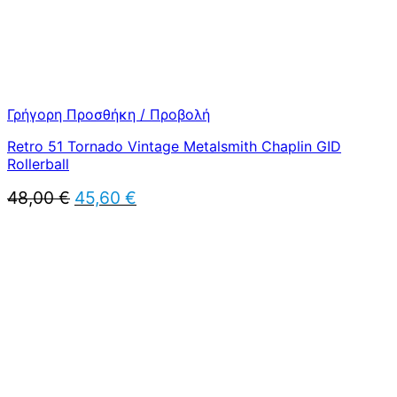
Γρήγορη Προσθήκη / Προβολή
Retro 51 Tornado Vintage Metalsmith Chaplin GID
Rollerball
Original
Η
48,00
€
45,60
€
price
τρέχουσα
was:
τιμή
48,00 €.
είναι:
45,60 €.