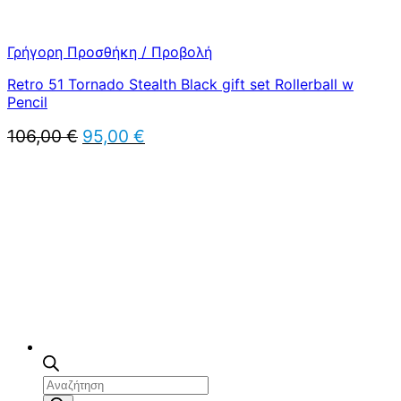
Γρήγορη Προσθήκη / Προβολή
Retro 51 Tornado Stealth Black gift set Rollerball w
Pencil
Original
Η
106,00
€
95,00
€
price
τρέχουσα
was:
τιμή
106,00 €.
είναι:
95,00 €.
Αναζήτηση