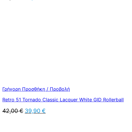
price
τρέχουσα
was:
τιμή
50,00 €.
είναι:
45,00 €.
Γρήγορη Προσθήκη / Προβολή
Retro 51 Tornado Classic Lacquer White GID Rollerball
Original
Η
42,00
€
39,90
€
price
τρέχουσα
was:
τιμή
42,00 €.
είναι: