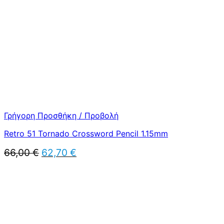
Γρήγορη Προσθήκη / Προβολή
Retro 51 Tornado Crossword Pencil 1.15mm
Original
Η
66,00
€
62,70
€
price
τρέχουσα
was:
τιμή
66,00 €.
είναι:
62,70 €.