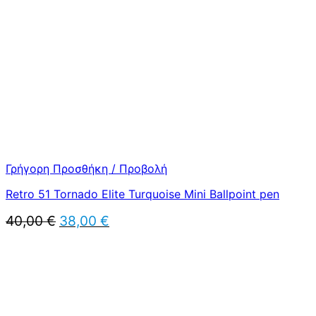
39,90 €.
Γρήγορη Προσθήκη / Προβολή
Retro 51 Tornado Elite Turquoise Mini Ballpoint pen
Original
Η
40,00
€
38,00
€
price
τρέχουσα
was:
τιμή
40,00 €.
είναι:
38,00 €.