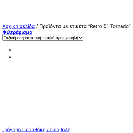
Μετάβαση
στο
περιεχόμενο
Αρχική σελίδα
/
Προϊόντα με ετικέτα “Retro 51 Tornado”
Φιλτράρισμα
Γρήγορη Προσθήκη / Προβολή