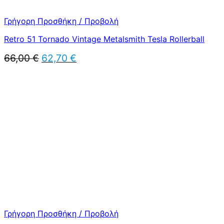
Γρήγορη Προσθήκη / Προβολή
Retro 51 Tornado Vintage Metalsmith Tesla Rollerball
Original
Η
66,00
€
62,70
€
price
τρέχουσα
was:
τιμή
66,00 €.
είναι:
62,70 €.
Γρήγορη Προσθήκη / Προβολή