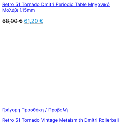
Retro 51 Tornado Dmitri Periodic Table Μηχανικό
Μολύβι 1.15mm
Original
Η
68,00
€
61,20
€
price
τρέχουσα
was:
τιμή
68,00 €.
είναι:
61,20 €.
Γρήγορη Προσθήκη / Προβολή
Retro 51 Tornado Vintage Metalsmith Dmitri Rollerball