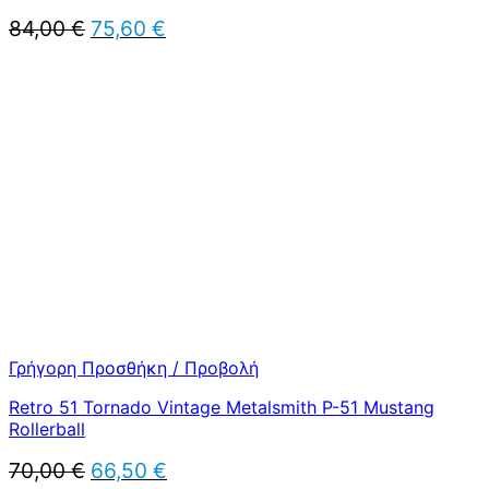
Original
Η
84,00
€
75,60
€
price
τρέχουσα
was:
τιμή
84,00 €.
είναι:
75,60 €.
Γρήγορη Προσθήκη / Προβολή
Retro 51 Tornado Vintage Metalsmith P-51 Mustang
Rollerball
Original
Η
70,00
€
66,50
€