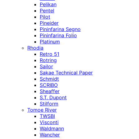
Pelikan
Pentel
Pilot
Pineider
Pininfarina Segno
Pininfarina Folio
Platinum
Rhodia
Retro 51
Rotring
Sailor
Sakae Technical Paper
Schmidt
SCRIBO
Sheaffer
S.T. Dupont
Stilform
Tomoe River
TWSBI
Visconti
Waldmann
Wancher