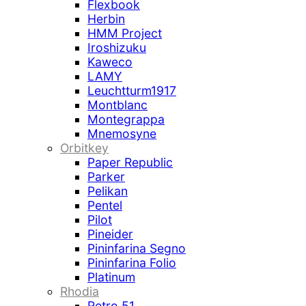
Flexbook
Herbin
HMM Project
Iroshizuku
Kaweco
LAMY
Leuchtturm1917
Montblanc
Montegrappa
Mnemosyne
Orbitkey
Paper Republic
Parker
Pelikan
Pentel
Pilot
Pineider
Pininfarina Segno
Pininfarina Folio
Platinum
Rhodia
Retro 51