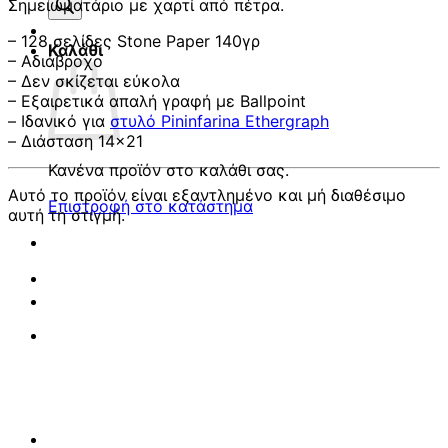
προϊόντων
Σημειωματάριο με χαρτί από πέτρα.
– 128 σελίδες Stone Paper 140γρ
Καλάθι
– Αδιάβροχο
– Δεν σκίζεται εύκολα
– Εξαιρετικά απαλή γραφή με Ballpoint
– Ιδανικό για
στυλό Pininfarina Ethergraph
– Διάσταση 14×21
Κανένα προϊόν στο καλάθι σας.
Αυτό το προϊόν είναι εξαντλημένο και μή διαθέσιμο
Επιστροφή στο κατάστημα
αυτή τη στιγμή.