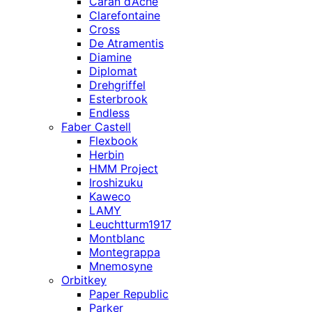
Caran d’Ache
Clarefontaine
Cross
De Atramentis
Diamine
Diplomat
Drehgriffel
Esterbrook
Endless
Faber Castell
Flexbook
Herbin
HMM Project
Iroshizuku
Kaweco
LAMY
Leuchtturm1917
Montblanc
Montegrappa
Mnemosyne
Orbitkey
Paper Republic
Parker