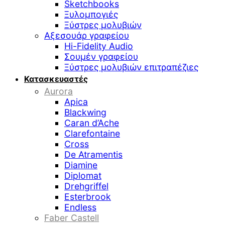
Sketchbooks
Ξυλομπογιές
Ξύστρες μολυβιών
Αξεσουάρ γραφείου
Hi-Fidelity Audio
Σουμέν γραφείου
Ξύστρες μολυβιών επιτραπέζιες
Κατασκευαστές
Aurora
Apica
Blackwing
Caran d’Ache
Clarefontaine
Cross
De Atramentis
Diamine
Diplomat
Drehgriffel
Esterbrook
Endless
Faber Castell