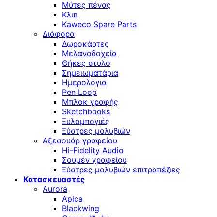
Μύτες πένας
Κλιπ
Kaweco Spare Parts
Διάφορα
Δωροκάρτες
Μελανοδοχεία
Θήκες στυλό
Σημειωματάρια
Ημερολόγια
Pen Loop
Μπλοκ γραφής
Sketchbooks
Ξυλομπογιές
Ξύστρες μολυβιών
Αξεσουάρ γραφείου
Hi-Fidelity Audio
Σουμέν γραφείου
Ξύστρες μολυβιών επιτραπέζιες
Κατασκευαστές
Aurora
Apica
Blackwing