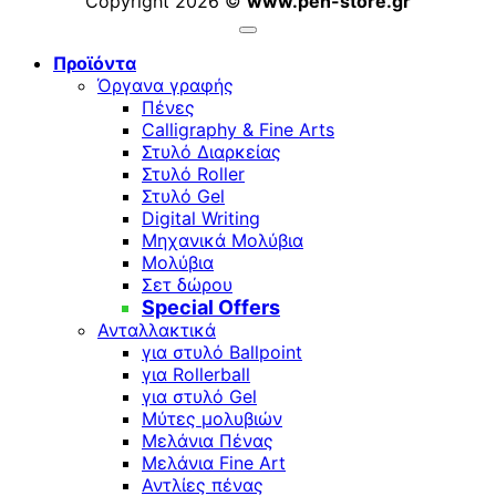
Copyright 2026 ©
www.pen-store.gr
Προϊόντα
Όργανα γραφής
Πένες
Calligraphy & Fine Arts
Στυλό Διαρκείας
Στυλό Roller
Στυλό Gel
Digital Writing
Μηχανικά Μολύβια
Μολύβια
Σετ δώρου
Special Offers
Ανταλλακτικά
για στυλό Ballpoint
για Rollerball
για στυλό Gel
Μύτες μολυβιών
Μελάνια Πένας
Μελάνια Fine Art
Αντλίες πένας