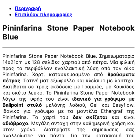
Περιγραφή
Επιπλέον πληροφορίες
Pininfarina Stone Paper Notebook
Blue
Pininfarina Stone Paper Notebook Blue. Σημειωματάριο
14x21cm με 128 σελίδες χαρτιού από πέτρα. Μία φιλική
προς το περιβάλλον εναλλακτική λύση από τον οίκο
Pininfarina. Χαρτί κατασκευασμένο από
θραύσματα
πέτρας
. Σατινέ ματ εξώφυλλο και κλείσιμο με λάστιχο.
Διατίθεται σε τρείς εκδόσεις με Γραμμές, με Κουκίδες
και σκέτο λευκό. To Pininfarina Stone Paper Notebook
λόγω της υφής του είναι
ιδανικό για γράψιμο με
Ballpoint στυλό
μελάνης λαδιού, Gel και Easyflow.
Ιδανικό για γράψιμο με τα μοντέλα Ethergraf της
Pininfarina. Το χαρτί του
δεν σκίζεται
και είναι
αδιάβροχο
. Μεγάλη αντοχή στην καθημερινή χρήση και
στον χρόνο. Διατηρήστε της σημειώσεις σας
αναλλοίωτες για πάντα. Για την κατασκευή του