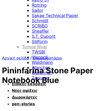
Rotring
Sailor
Sakae Technical Paper
Schmidt
SCRIBO
Sheaffer
S.T. Dupont
Stilform
Tomoe River
TWSBI
Visconti
Αρχική σελίδα
/
Σημειωματάρια
Waldmann
Wancher
Pininfarina Stone Paper
Waterman
Zequenz
Notebook Blue
Ειδικές Εκδόσεις
Νέες αφίξεις
Δωροκάρτες
pen-stories