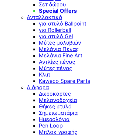
Σετ δώρου
Special Offers
Ανταλλακτικά
για στυλό Ballpoint
για Rollerball
για στυλό Gel
Μύτες μολυβιών
Μελάνια Πένας
Μελάνια Fine Art
Αντλίες πένας
Μύτες πένας
Κλιπ
Kaweco Spare Parts
Διάφορα
Δωροκάρτες
Μελανοδοχεία
Θήκες στυλό
Σημειωματάρια
Ημερολόγια
Pen Loop
Μπλοκ γραφής