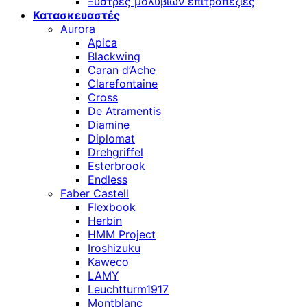
Ξύστρες μολυβιών επιτραπέζιες
Κατασκευαστές
Aurora
Apica
Blackwing
Caran d’Ache
Clarefontaine
Cross
De Atramentis
Diamine
Diplomat
Drehgriffel
Esterbrook
Endless
Faber Castell
Flexbook
Herbin
HMM Project
Iroshizuku
Kaweco
LAMY
Leuchtturm1917
Montblanc