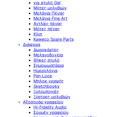
για στυλό Gel
Μύτες μολυβιών
Μελάνια Πένας
Μελάνια Fine Art
Αντλίες πένας
Μύτες πένας
Κλιπ
Kaweco Spare Parts
Διάφορα
Δωροκάρτες
Μελανοδοχεία
Θήκες στυλό
Σημειωματάρια
Ημερολόγια
Pen Loop
Μπλοκ γραφής
Sketchbooks
Ξυλομπογιές
Ξύστρες μολυβιών
Αξεσουάρ γραφείου
Hi-Fidelity Audio
Σουμέν γραφείου