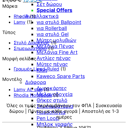
Σετ δώρου
price
τρέχουσα
Μάρκα
Special Offers
was:
τιμή
21,00 €.
Ανταλλακτικά
είναι:
Rhodia
(1)
19,95 €.
Lamy
(1)
για στυλό Ballpoint
για Rollerball
Τύπος
για στυλό Gel
Μύτες μολυβιών
Στυλό Διαρκείας
(1)
Μελάνια Πένας
Σημειωματάριο
(1)
Μελάνια Fine Art
Αντλίες πένας
Μορφή σελίδας
Μύτες πένας
Γραμμές Lined-Ruled
(1)
Κλιπ
Kaweco Spare Parts
Μοντέλο
Διάφορα
Δωροκάρτες
Lamy AL star
(1)
Μελανοδοχεία
Rhodia Notebook
(1)
Θήκες στυλό
Όλες οι τιμές περιλαμβάνουν τον ΦΠΑ | Συσκευασία
Σημειωματάρια
δώρου | Πόντοι με κάθε αγορά | Αποστολή σε 1-3
Ημερολόγια
ημέρες
Pen Loop
Μπλοκ γραφής
Πινδάρου 3 Αθήνα 10671