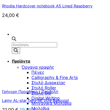
Rhodia Hardcover notebook A5 Lined Raspberry
24,00
€
Αναζήτηση
προϊόντων
Προϊόντα
Όργανα γραφής
Πένες
Calligraphy & Fine Arts
Στυλό Διαρκείας
Στυλό Roller
Γρήγορη Προσθήκη / Προβολή
Στυλό Gel
Digital Writing
Lamy AL-star fiery SE 2D9 Ballpoint
Μηχανικά Μολύβια
Μολύβια
Original
Η
21,00
€
19,95
€