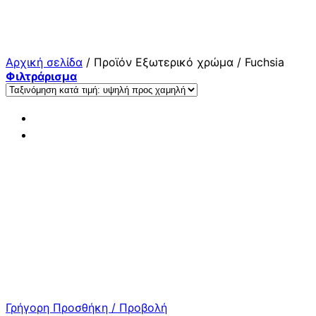
Μετάβαση
στο
περιεχόμενο
Αρχική σελίδα
/
Προϊόν Εξωτερικό χρώμα
/
Fuchsia
Φιλτράρισμα
Γρήγορη Προσθήκη / Προβολή