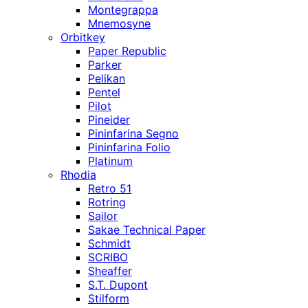
Montegrappa
Mnemosyne
Orbitkey
Paper Republic
Parker
Pelikan
Pentel
Pilot
Pineider
Pininfarina Segno
Pininfarina Folio
Platinum
Rhodia
Retro 51
Rotring
Sailor
Sakae Technical Paper
Schmidt
SCRIBO
Sheaffer
S.T. Dupont
Stilform