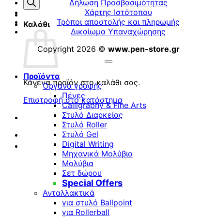
προϊόντων
Δήλωση Προσβασιμότητας
Χάρτης Ιστότοπου
Τρόποι αποστολής και πληρωμής
Καλάθι
Δικαίωμα Υπαναχώρησης
Copyright 2026 ©
www.pen-store.gr
Προϊόντα
Κανένα προϊόν στο καλάθι σας.
Όργανα γραφής
Πένες
Επιστροφή στο κατάστημα
Calligraphy & Fine Arts
Στυλό Διαρκείας
Στυλό Roller
Στυλό Gel
Digital Writing
Μηχανικά Μολύβια
Μολύβια
Σετ δώρου
Special Offers
Ανταλλακτικά
για στυλό Ballpoint
για Rollerball