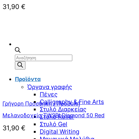
31,90
€
Αναζήτηση
προϊόντων
Προϊόντα
Όργανα γραφής
Πένες
Calligraphy & Fine Arts
Γρήγορη Προσθήκη / Προβολή
Στυλό Διαρκείας
Μελανοδοχείο TWSBI Diamond 50 Red
Στυλό Roller
Στυλό Gel
31,90
€
Digital Writing