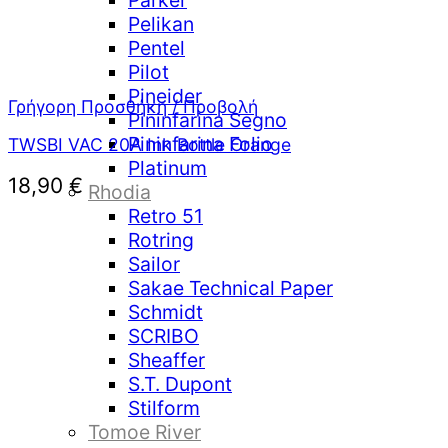
Parker
Pelikan
Pentel
Pilot
Pineider
Γρήγορη Προσθήκη / Προβολή
Pininfarina Segno
Pininfarina Folio
TWSBI VAC 20A Ink Bottle Orange
Platinum
18,90
€
Rhodia
Retro 51
Rotring
Sailor
Sakae Technical Paper
Schmidt
SCRIBO
Sheaffer
S.T. Dupont
Stilform
Tomoe River