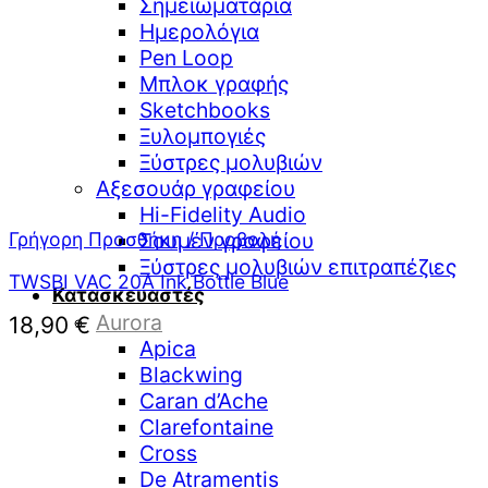
Σημειωματάρια
Ημερολόγια
Pen Loop
Μπλοκ γραφής
Sketchbooks
Ξυλομπογιές
Ξύστρες μολυβιών
Αξεσουάρ γραφείου
Hi-Fidelity Audio
Γρήγορη Προσθήκη / Προβολή
Σουμέν γραφείου
Ξύστρες μολυβιών επιτραπέζιες
TWSBI VAC 20A Ink Bottle Blue
Κατασκευαστές
Aurora
18,90
€
Apica
Blackwing
Caran d’Ache
Clarefontaine
Cross
De Atramentis