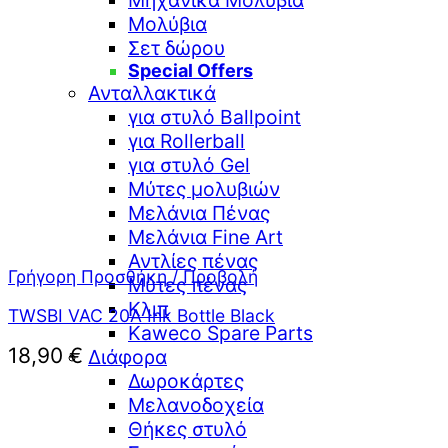
Μηχανικά Μολύβια
Μολύβια
Σετ δώρου
Special Offers
Ανταλλακτικά
για στυλό Ballpoint
για Rollerball
για στυλό Gel
Μύτες μολυβιών
Μελάνια Πένας
Μελάνια Fine Art
Αντλίες πένας
Γρήγορη Προσθήκη / Προβολή
Μύτες πένας
Κλιπ
TWSBI VAC 20A Ink Bottle Black
Kaweco Spare Parts
18,90
€
Διάφορα
Δωροκάρτες
Μελανοδοχεία
Θήκες στυλό