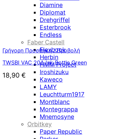
Diamine
Diplomat
Drehgriffel
Esterbrook
Endless
Faber Castell
Flexbook
Γρήγορη Προσθήκη / Προβολή
Herbin
TWSBI VAC 20A Ink Bottle Green
HMM Project
Iroshizuku
18,90
€
Kaweco
LAMY
Leuchtturm1917
Montblanc
Montegrappa
Mnemosyne
Orbitkey
Paper Republic