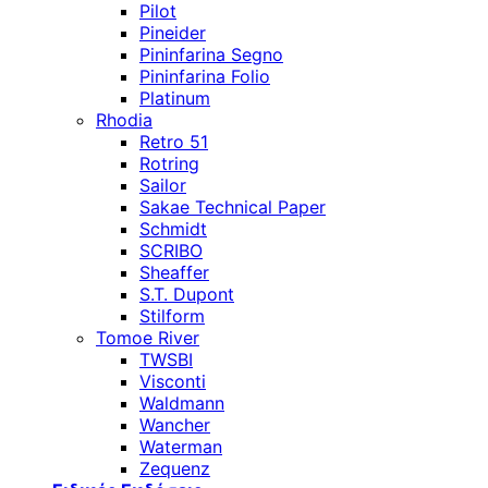
Pilot
Pineider
Pininfarina Segno
Pininfarina Folio
Platinum
Rhodia
Retro 51
Rotring
Sailor
Sakae Technical Paper
Schmidt
SCRIBO
Sheaffer
S.T. Dupont
Stilform
Tomoe River
TWSBI
Visconti
Waldmann
Wancher
Waterman
Zequenz