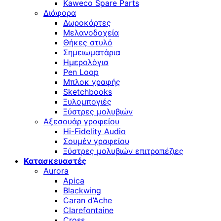
Kaweco Spare Parts
Διάφορα
Δωροκάρτες
Μελανοδοχεία
Θήκες στυλό
Σημειωματάρια
Ημερολόγια
Pen Loop
Μπλοκ γραφής
Sketchbooks
Ξυλομπογιές
Ξύστρες μολυβιών
Αξεσουάρ γραφείου
Hi-Fidelity Audio
Σουμέν γραφείου
Ξύστρες μολυβιών επιτραπέζιες
Κατασκευαστές
Aurora
Apica
Blackwing
Caran d’Ache
Clarefontaine
Cross