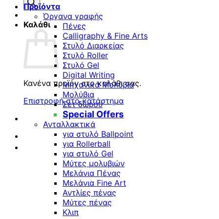
προϊόντων
Προϊόντα
Όργανα γραφής
Καλάθι
Πένες
Calligraphy & Fine Arts
Στυλό Διαρκείας
Στυλό Roller
Στυλό Gel
Digital Writing
Κανένα προϊόν στο καλάθι σας.
Μηχανικά Μολύβια
Μολύβια
Επιστροφή στο κατάστημα
Σετ δώρου
Special Offers
Ανταλλακτικά
για στυλό Ballpoint
για Rollerball
για στυλό Gel
Μύτες μολυβιών
Μελάνια Πένας
Μελάνια Fine Art
Αντλίες πένας
Μύτες πένας
Κλιπ