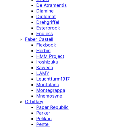
De Atramentis
Diamine
Diplomat
Drehgriffel
Esterbrook
Endless
Faber Castell
Flexbook
Herbin
HMM Project
Iroshizuku
Kaweco
LAMY
Leuchtturm1917
Montblanc
Montegrappa
Mnemosyne
Orbitkey
Paper Republic
Parker
Pelikan
Pentel