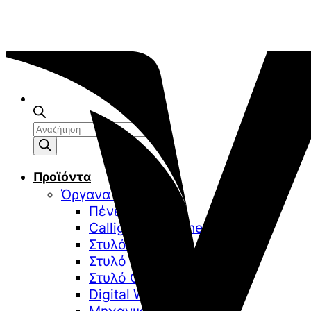
Αναζήτηση
προϊόντων
Προϊόντα
Όργανα γραφής
Πένες
Calligraphy & Fine Arts
Στυλό Διαρκείας
Στυλό Roller
Στυλό Gel
Digital Writing