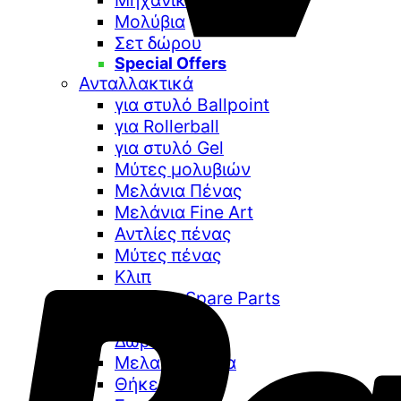
Μηχανικά Μολύβια
Μολύβια
Σετ δώρου
Special Offers
Ανταλλακτικά
για στυλό Ballpoint
για Rollerball
για στυλό Gel
Μύτες μολυβιών
Μελάνια Πένας
Μελάνια Fine Art
Αντλίες πένας
Μύτες πένας
Κλιπ
Kaweco Spare Parts
Διάφορα
Δωροκάρτες
Μελανοδοχεία
Θήκες στυλό