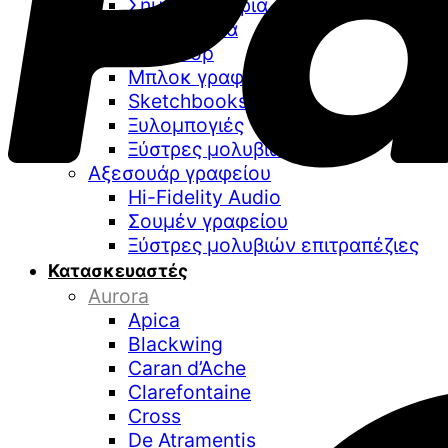
Σημειωματάρια
Ημερολόγια
Pen Loop
Μπλοκ γραφής
Sketchbooks
Ξυλομπογιές
Ξύστρες μολυβιών
Αξεσουάρ γραφείου
Hi-Fidelity Audio
Σουμέν γραφείου
Ξύστρες μολυβιών επιτραπέζιες
Κατασκευαστές
Aurora
Apica
Blackwing
Caran d’Ache
Clarefontaine
Cross
De Atramentis