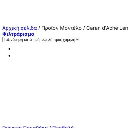
Μετάβαση
στο
περιεχόμενο
Αρχική σελίδα
/
Προϊόν Μοντέλο
/
Caran d'Ache Le
Φιλτράρισμα
Γρήγορη Προσθήκη / Προβολή