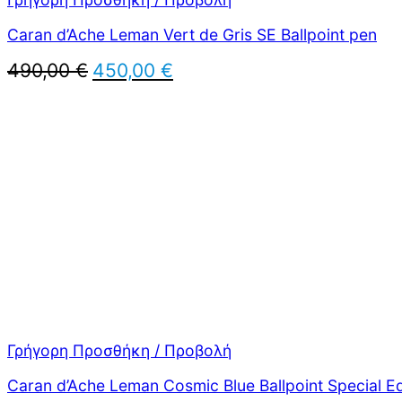
Caran d’Ache Leman Vert de Gris SE Ballpoint pen
Original
Η
490,00
€
450,00
€
price
τρέχουσα
was:
τιμή
490,00 €.
είναι:
450,00 €.
Γρήγορη Προσθήκη / Προβολή
Caran d’Ache Leman Cosmic Blue Ballpoint Special Ed