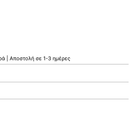
ρά | Αποστολή σε 1-3 ημέρες
V