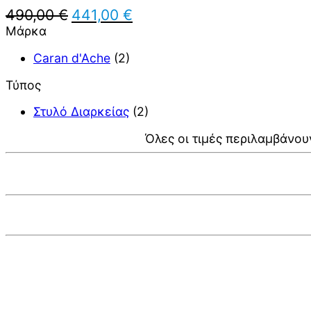
Original
Η
490,00
€
441,00
€
price
τρέχουσα
Μάρκα
was:
τιμή
490,00 €.
είναι:
Caran d'Ache
(2)
441,00 €.
Τύπος
Στυλό Διαρκείας
(2)
Όλες οι τιμές περιλαμβάνου