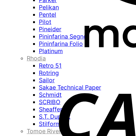
Parker
Pelikan
Pentel
Pilot
Pineider
Pininfarina Segno
Pininfarina Folio
Platinum
Rhodia
Retro 51
Rotring
Sailor
Sakae Technical Paper
Schmidt
SCRIBO
Sheaffer
S.T. Dupont
Stilform
Tomoe River