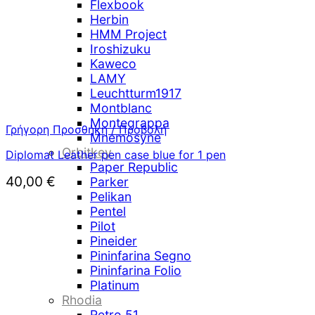
Flexbook
Herbin
HMM Project
Iroshizuku
Kaweco
LAMY
Leuchtturm1917
Montblanc
Montegrappa
Γρήγορη Προσθήκη / Προβολή
Mnemosyne
Orbitkey
Diplomat Leather pen case blue for 1 pen
Paper Republic
40,00
€
Parker
Pelikan
Pentel
Pilot
Pineider
Pininfarina Segno
Pininfarina Folio
Platinum
Rhodia
Retro 51