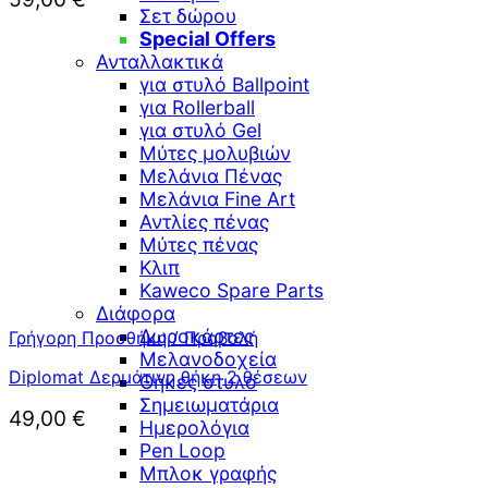
Σετ δώρου
Special Offers
Ανταλλακτικά
για στυλό Ballpoint
για Rollerball
για στυλό Gel
Μύτες μολυβιών
Μελάνια Πένας
Μελάνια Fine Art
Αντλίες πένας
Μύτες πένας
Κλιπ
Kaweco Spare Parts
Διάφορα
Δωροκάρτες
Γρήγορη Προσθήκη / Προβολή
Μελανοδοχεία
Diplomat Δερμάτινη θήκη 2 θέσεων
Θήκες στυλό
Σημειωματάρια
49,00
€
Ημερολόγια
Pen Loop
Μπλοκ γραφής