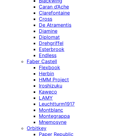
Blackwing
Caran d’Ache
Clarefontaine
Cross
De Atramentis
Diamine
Diplomat
Drehgriffel
Esterbrook
Endless
Faber Castell
Flexbook
Herbin
HMM Project
Iroshizuku
Kaweco
LAMY
Leuchtturm1917
Montblanc
Montegrappa
Mnemosyne
Orbitkey
Paper Republic