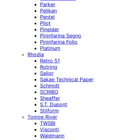
Parker
Pelikan
Pentel
Pilot
Pineider
Pininfarina Segno
Pininfarina Folio
Platinum
Rhodia
Retro 51
Rotring
Sailor
Sakae Technical Paper
Schmidt
SCRIBO
Sheaffer
S.T. Dupont
Stilform
Tomoe River
TWSBI
Visconti
Waldmann