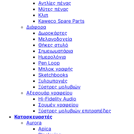
Αντλίες πένας
Μύτες πένας
Κλιπ
Kaweco Spare Parts
Διάφορα
Δωροκάρτες
Μελανοδοχεία
Θήκες στυλό
Σημειωματάρια
Ημερολόγια
Pen Loop
Μπλοκ γραφής
Sketchbooks
Ξυλομπογιές
Ξύστρες μολυβιών
Αξεσουάρ γραφείου
Hi-Fidelity Audio
Σουμέν γραφείου
Ξύστρες μολυβιών επιτραπέζιες
Κατασκευαστές
Aurora
Apica