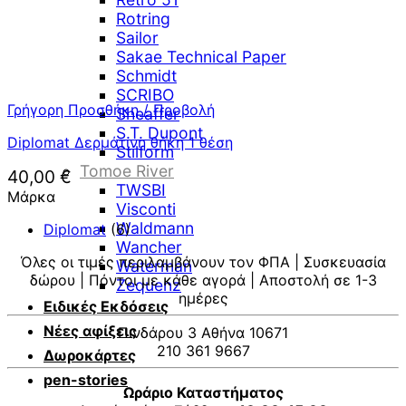
Rotring
Sailor
Sakae Technical Paper
Schmidt
SCRIBO
Γρήγορη Προσθήκη / Προβολή
Sheaffer
S.T. Dupont
Diplomat Δερμάτινη θήκη 1 θέση
Stilform
Tomoe River
40,00
€
TWSBI
Μάρκα
Visconti
Waldmann
Diplomat
(6)
Wancher
Όλες οι τιμές περιλαμβάνουν τον ΦΠΑ | Συσκευασία
Waterman
δώρου | Πόντοι με κάθε αγορά | Αποστολή σε 1-3
Zequenz
ημέρες
Ειδικές Εκδόσεις
Νέες αφίξεις
Πινδάρου 3 Αθήνα 10671
210 361 9667
Δωροκάρτες
pen-stories
Ωράριο Καταστήματος