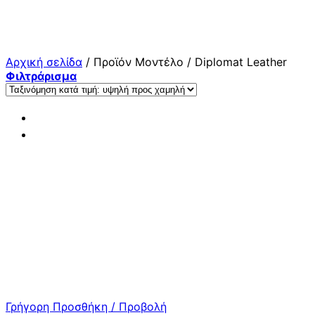
Μετάβαση
στο
περιεχόμενο
Αρχική σελίδα
/
Προϊόν Μοντέλο
/
Diplomat Leather
Φιλτράρισμα
Γρήγορη Προσθήκη / Προβολή