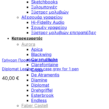
Sketchbooks
Ξυλομπογιές
Ξύστρες μολυβιών
Αξεσουάρ γραφείου
Hi-Fidelity Audio
Σουμέν γραφείου
Ξύστρες μολυβιών επιτραπέζιες
Κατασκευαστές
Aurora
Apica
Blackwing
Caran d’Ache
Γρήγορη Προσθήκη / Προβολή
Clarefontaine
Diplomat Leather pen case grey for 1 pen
Cross
De Atramentis
40,00
€
Diamine
Diplomat
Drehgriffel
Esterbrook
Endless
Faber Castell