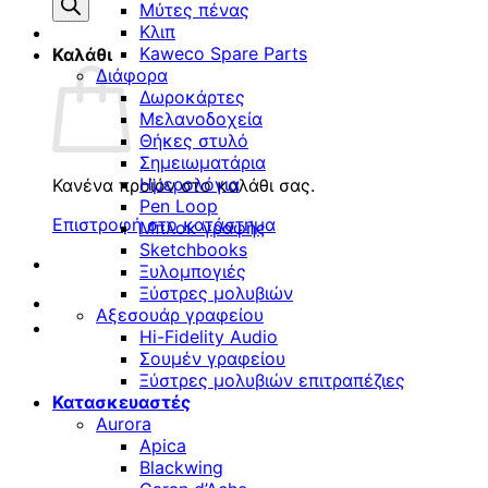
προϊόντων
Μύτες πένας
Κλιπ
Kaweco Spare Parts
Καλάθι
Διάφορα
Δωροκάρτες
Μελανοδοχεία
Θήκες στυλό
Σημειωματάρια
Ημερολόγια
Κανένα προϊόν στο καλάθι σας.
Pen Loop
Επιστροφή στο κατάστημα
Μπλοκ γραφής
Sketchbooks
Ξυλομπογιές
Ξύστρες μολυβιών
Αξεσουάρ γραφείου
Hi-Fidelity Audio
Σουμέν γραφείου
Ξύστρες μολυβιών επιτραπέζιες
Κατασκευαστές
Aurora
Apica
Blackwing