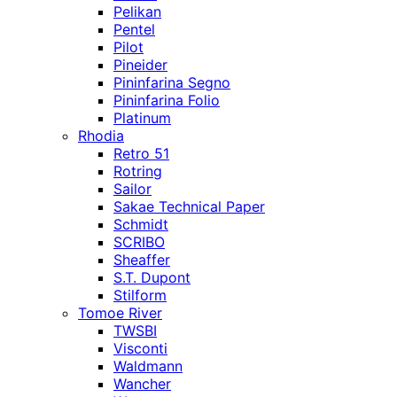
Pelikan
Pentel
Pilot
Pineider
Pininfarina Segno
Pininfarina Folio
Platinum
Rhodia
Retro 51
Rotring
Sailor
Sakae Technical Paper
Schmidt
SCRIBO
Sheaffer
S.T. Dupont
Stilform
Tomoe River
TWSBI
Visconti
Waldmann
Wancher