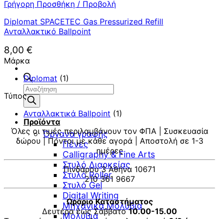
Γρήγορη Προσθήκη / Προβολή
Diplomat SPACETEC Gas Pressurized Refill
Ανταλλακτικό Ballpoint
8,00
€
Μάρκα
Diplomat
(1)
Αναζήτηση
Τύπος
προϊόντων
Ανταλλακτικά Ballpoint
(1)
Προϊόντα
Όλες οι τιμές περιλαμβάνουν τον ΦΠΑ | Συσκευασία
Όργανα γραφής
δώρου | Πόντοι με κάθε αγορά | Αποστολή σε 1-3
Πένες
ημέρες
Calligraphy & Fine Arts
Στυλό Διαρκείας
Πινδάρου 3 Αθήνα 10671
Στυλό Roller
210 361 9667
Στυλό Gel
Digital Writing
Ωράριο Καταστήματος
Μηχανικά Μολύβια
Δευτέρα έως Σάββατο
10.00-15.00
Μολύβια