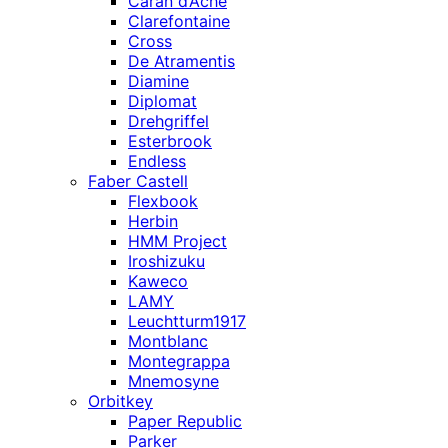
Caran d’Ache
Clarefontaine
Cross
De Atramentis
Diamine
Diplomat
Drehgriffel
Esterbrook
Endless
Faber Castell
Flexbook
Herbin
HMM Project
Iroshizuku
Kaweco
LAMY
Leuchtturm1917
Montblanc
Montegrappa
Mnemosyne
Orbitkey
Paper Republic
Parker