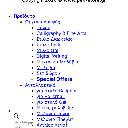
Copyright 2026 ©
www.pen-store.gr
Προϊόντα
Όργανα γραφής
Πένες
Calligraphy & Fine Arts
Στυλό Διαρκείας
Στυλό Roller
Στυλό Gel
Digital Writing
Μηχανικά Μολύβια
Μολύβια
Σετ δώρου
Special Offers
Ανταλλακτικά
για στυλό Ballpoint
για Rollerball
για στυλό Gel
Μύτες μολυβιών
Μελάνια Πένας
Μελάνια Fine Art
Αναζήτηση
Αντλίες πένας