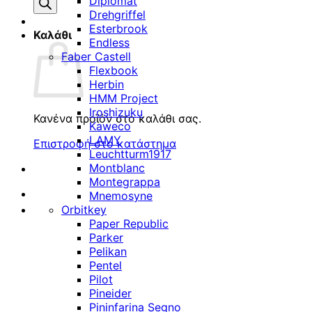
προϊόντων
Diplomat
Drehgriffel
Esterbrook
Καλάθι
Endless
Faber Castell
Flexbook
Herbin
HMM Project
Iroshizuku
Κανένα προϊόν στο καλάθι σας.
Kaweco
LAMY
Επιστροφή στο κατάστημα
Leuchtturm1917
Montblanc
Montegrappa
Mnemosyne
Orbitkey
Paper Republic
Parker
Pelikan
Pentel
Pilot
Pineider
Pininfarina Segno