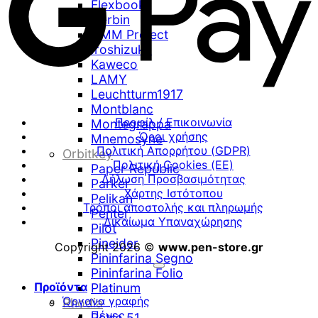
Flexbook
Herbin
HMM Project
Iroshizuku
Kaweco
LAMY
Leuchtturm1917
Montblanc
Προφίλ / Επικοινωνία
Montegrappa
Όροι χρήσης
Mnemosyne
Πολιτική Απορρήτου (GDPR)
Orbitkey
Πολιτική Cookies (ΕΕ)
Paper Republic
Δήλωση Προσβασιμότητας
Parker
Χάρτης Ιστότοπου
Pelikan
Τρόποι αποστολής και πληρωμής
Pentel
Δικαίωμα Υπαναχώρησης
Pilot
Pineider
Copyright 2026 ©
www.pen-store.gr
Pininfarina Segno
Pininfarina Folio
Προϊόντα
Platinum
Όργανα γραφής
Rhodia
Πένες
Retro 51