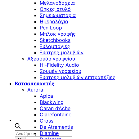
Μελανοδοχεία
Θήκες στυλό
Σημειωματάρια
Ημερολόγια
Pen Loop
Μπλοκ γραφής
Sketchbooks
Ξυλομπογιές
Ξύστρες μολυβιών
Αξεσουάρ γραφείου
Hi-Fidelity Audio
Σουμέν γραφείου
Ξύστρες μολυβιών επιτραπέζιες
Κατασκευαστές
Aurora
Apica
Blackwing
Caran d’Ache
Clarefontaine
Cross
De Atramentis
Αναζήτηση
Diamine