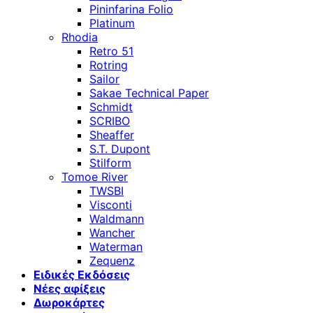
Pininfarina Folio
Platinum
Rhodia
Retro 51
Rotring
Sailor
Sakae Technical Paper
Schmidt
SCRIBO
Sheaffer
S.T. Dupont
Stilform
Tomoe River
TWSBI
Visconti
Waldmann
Wancher
Waterman
Zequenz
Ειδικές Εκδόσεις
Νέες αφίξεις
Δωροκάρτες