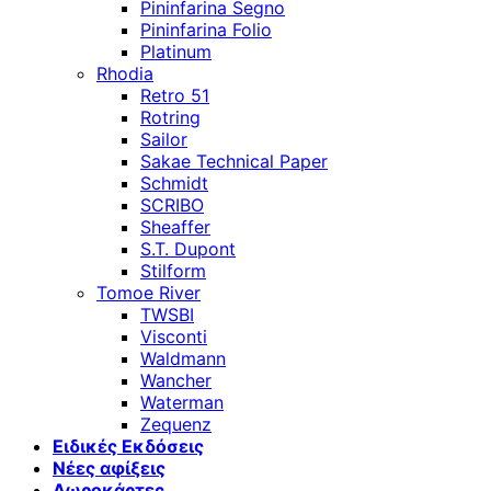
Pininfarina Segno
Pininfarina Folio
Platinum
Rhodia
Retro 51
Rotring
Sailor
Sakae Technical Paper
Schmidt
SCRIBO
Sheaffer
S.T. Dupont
Stilform
Tomoe River
TWSBI
Visconti
Waldmann
Wancher
Waterman
Zequenz
Ειδικές Εκδόσεις
Νέες αφίξεις
Δωροκάρτες