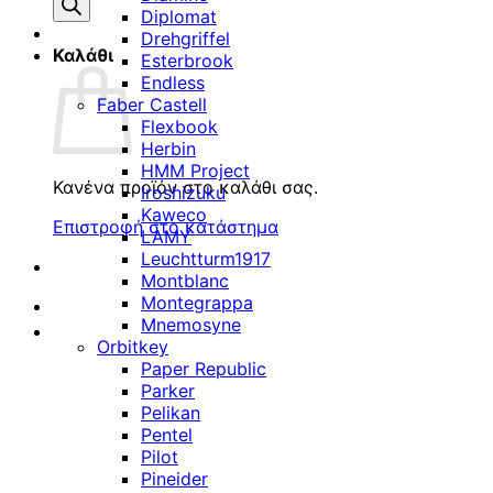
προϊόντων
Diplomat
Drehgriffel
Καλάθι
Esterbrook
Endless
Faber Castell
Flexbook
Herbin
HMM Project
Κανένα προϊόν στο καλάθι σας.
Iroshizuku
Kaweco
Επιστροφή στο κατάστημα
LAMY
Leuchtturm1917
Montblanc
Montegrappa
Mnemosyne
Orbitkey
Paper Republic
Parker
Pelikan
Pentel
Pilot
Pineider