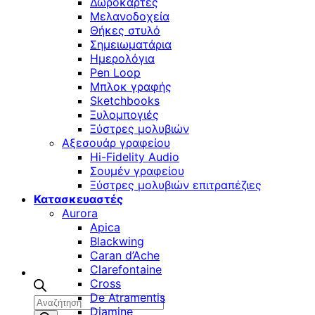
Δωροκάρτες
Μελανοδοχεία
Θήκες στυλό
Σημειωματάρια
Ημερολόγια
Pen Loop
Μπλοκ γραφής
Sketchbooks
Ξυλομπογιές
Ξύστρες μολυβιών
Αξεσουάρ γραφείου
Hi-Fidelity Audio
Σουμέν γραφείου
Ξύστρες μολυβιών επιτραπέζιες
Κατασκευαστές
Aurora
Apica
Blackwing
Caran d’Ache
Clarefontaine
Cross
De Atramentis
Αναζήτηση
Diamine