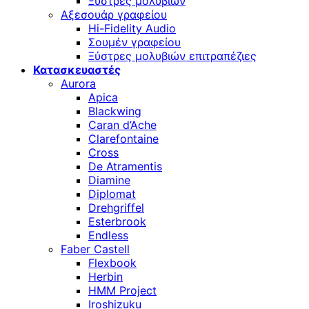
Ξύστρες μολυβιών
Αξεσουάρ γραφείου
Hi-Fidelity Audio
Σουμέν γραφείου
Ξύστρες μολυβιών επιτραπέζιες
Κατασκευαστές
Aurora
Apica
Blackwing
Caran d’Ache
Clarefontaine
Cross
De Atramentis
Diamine
Diplomat
Drehgriffel
Esterbrook
Endless
Faber Castell
Flexbook
Herbin
HMM Project
Iroshizuku