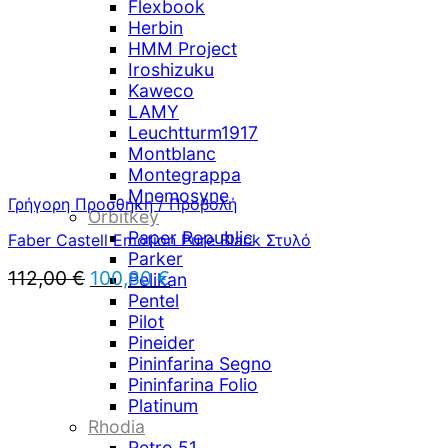
Flexbook
Herbin
HMM Project
Iroshizuku
Kaweco
LAMY
Leuchtturm1917
Montblanc
Montegrappa
Mnemosyne
Γρήγορη Προσθήκη / Προβολή
Orbitkey
Paper Republic
Faber Castell Emotion Pure Black Στυλό
Parker
Original
Η
112,00
€
100,80
€
Pelikan
price
τρέχουσα
Pentel
was:
τιμή
Pilot
112,00 €.
είναι:
Pineider
100,80 €.
Pininfarina Segno
Pininfarina Folio
Platinum
Rhodia
Retro 51