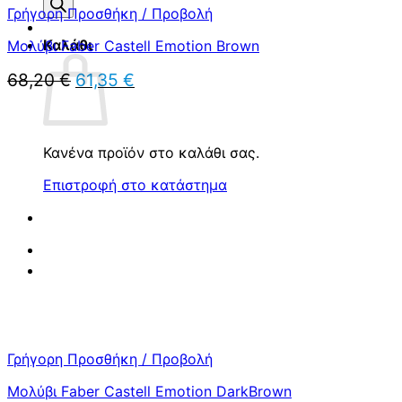
προϊόντων
Γρήγορη Προσθήκη / Προβολή
Καλάθι
Μολύβι Faber Castell Emotion Brown
Original
Η
68,20
€
61,35
€
price
τρέχουσα
was:
τιμή
68,20 €.
είναι:
61,35 €.
Κανένα προϊόν στο καλάθι σας.
Επιστροφή στο κατάστημα
Γρήγορη Προσθήκη / Προβολή
Μολύβι Faber Castell Emotion DarkBrown