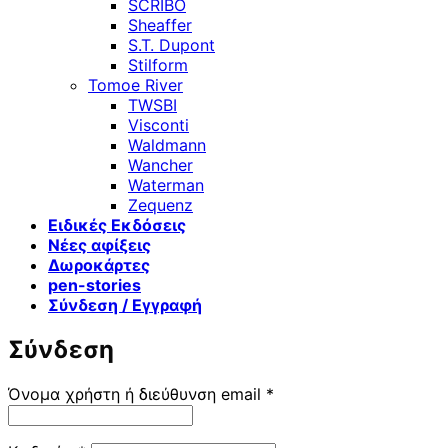
SCRIBO
Sheaffer
S.T. Dupont
Stilform
Tomoe River
TWSBI
Visconti
Waldmann
Wancher
Waterman
Zequenz
Ειδικές Εκδόσεις
Νέες αφίξεις
Δωροκάρτες
pen-stories
Σύνδεση / Εγγραφή
Σύνδεση
Απαιτείται
Όνομα χρήστη ή διεύθυνση email
*