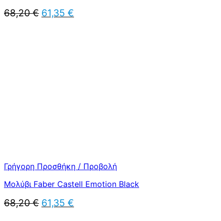
Original
Η
68,20
€
61,35
€
price
τρέχουσα
was:
τιμή
68,20 €.
είναι:
61,35 €.
Γρήγορη Προσθήκη / Προβολή
Μολύβι Faber Castell Emotion Black
Original
Η
68,20
€
61,35
€
price
τρέχουσα