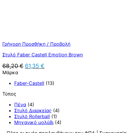
Γρήγορη Προσθήκη / Προβολή
Στυλό Faber Castell Emotion Brown
Original
Η
68,20
€
61,35
€
price
τρέχουσα
Μάρκα
was:
τιμή
68,20 €.
είναι:
Faber-Castell
(13)
61,35 €.
Τύπος
Πένα
(4)
Στυλό Διαρκείας
(4)
Στυλό Rollerball
(1)
Μηχανικό μολύβι
(4)