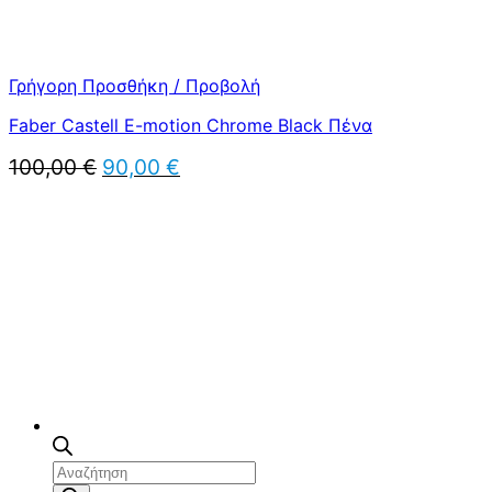
Γρήγορη Προσθήκη / Προβολή
Faber Castell E-motion Chrome Black Πένα
Original
Η
100,00
€
90,00
€
price
τρέχουσα
was:
τιμή
100,00 €.
είναι:
90,00 €.
Αναζήτηση