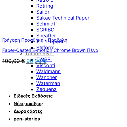
Rotring
Sailor
Sakae Technical Paper
Schmidt
SCRIBO
Sheaffer
Γρήγορη Προσθήκη / Προβολή
S.T. Dupont
Stilform
Faber-Castell E-motion Chrome Brown Πένα
Tomoe River
TWSBI
Original
Η
100,00
€
90,00
€
Visconti
price
τρέχουσα
Waldmann
was:
τιμή
100,00 €.
Wancher
είναι:
90,00 €.
Waterman
Zequenz
Ειδικές Εκδόσεις
Νέες αφίξεις
Δωροκάρτες
pen-stories