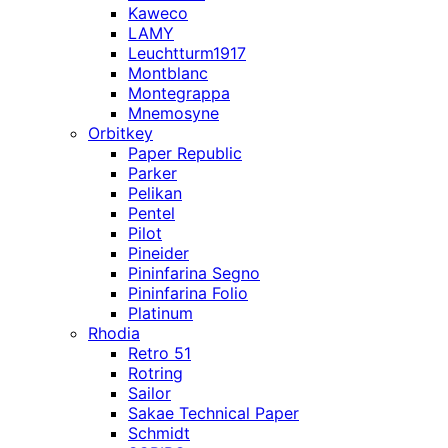
Kaweco
LAMY
Leuchtturm1917
Montblanc
Montegrappa
Mnemosyne
Orbitkey
Paper Republic
Parker
Pelikan
Pentel
Pilot
Pineider
Pininfarina Segno
Pininfarina Folio
Platinum
Rhodia
Retro 51
Rotring
Sailor
Sakae Technical Paper
Schmidt