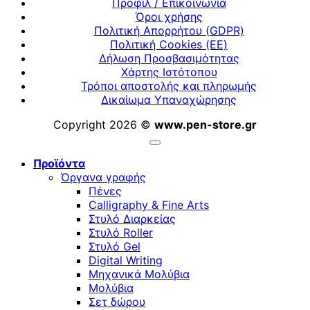
Προφίλ / Επικοινωνία
Όροι χρήσης
Πολιτική Απορρήτου (GDPR)
Πολιτική Cookies (ΕΕ)
Δήλωση Προσβασιμότητας
Χάρτης Ιστότοπου
Τρόποι αποστολής και πληρωμής
Δικαίωμα Υπαναχώρησης
Copyright 2026 ©
www.pen-store.gr
Προϊόντα
Όργανα γραφής
Πένες
Calligraphy & Fine Arts
Στυλό Διαρκείας
Στυλό Roller
Στυλό Gel
Digital Writing
Μηχανικά Μολύβια
Μολύβια
Σετ δώρου