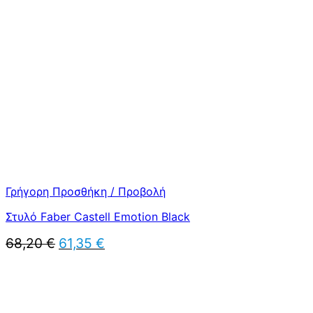
was:
τιμή
68,20 €.
είναι:
61,35 €.
Γρήγορη Προσθήκη / Προβολή
Στυλό Faber Castell Emotion Black
Original
Η
68,20
€
61,35
€
price
τρέχουσα
was:
τιμή
68,20 €.
είναι:
61,35 €.