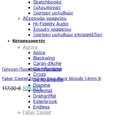
Sketchbooks
168,00 €.
είναι:
Ξυλομπογιές
151,20 €.
Ξύστρες μολυβιών
Αξεσουάρ γραφείου
Hi-Fidelity Audio
Σουμέν γραφείου
Ξύστρες μολυβιών επιτραπέζιες
Κατασκευαστές
Aurora
Apica
Blackwing
Caran d’Ache
Clarefontaine
Γρήγορη Προσθήκη / Προβολή
Cross
Faber Castell Emotion Pure Black Μολύβι 1.4mm B
De Atramentis
Diamine
Original
Η
117,00
€
105,30
€
Diplomat
price
τρέχουσα
Drehgriffel
was:
τιμή
Esterbrook
117,00 €.
είναι:
Endless
105,30 €.
Faber Castell