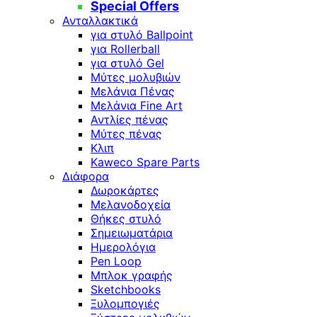
Special Offers
Ανταλλακτικά
για στυλό Ballpoint
για Rollerball
για στυλό Gel
Μύτες μολυβιών
Μελάνια Πένας
Μελάνια Fine Art
Αντλίες πένας
Μύτες πένας
Κλιπ
Kaweco Spare Parts
Διάφορα
Δωροκάρτες
Μελανοδοχεία
Θήκες στυλό
Σημειωματάρια
Ημερολόγια
Pen Loop
Μπλοκ γραφής
Sketchbooks
Ξυλομπογιές