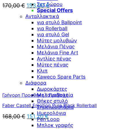
Σετ δώρου
Original
Η
170,00
€
153,00
€
Special Offers
price
τρέχουσα
Ανταλλακτικά
was:
τιμή
170,00 €.
είναι:
για στυλό Ballpoint
153,00 €.
για Rollerball
για στυλό Gel
Μύτες μολυβιών
Μελάνια Πένας
Μελάνια Fine Art
Αντλίες πένας
Μύτες πένας
Κλιπ
Kaweco Spare Parts
Διάφορα
Δωροκάρτες
Μελανοδοχεία
Γρήγορη Προσθήκη / Προβολή
Θήκες στυλό
Faber Castell Emotion Pure Black Rollerball
Σημειωματάρια
Ημερολόγια
Original
Η
168,00
€
151,20
€
Pen Loop
price
τρέχουσα
Μπλοκ γραφής
was:
τιμή