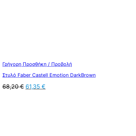
Γρήγορη Προσθήκη / Προβολή
Στυλό Faber Castell Emotion DarkBrown
Original
Η
68,20
€
61,35
€
price
τρέχουσα
was:
τιμή
68,20 €.
είναι:
61,35 €.