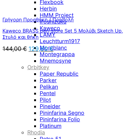
Flexbook
Herbin
HMM Project
Γρήγορη Προσθήκη / Προβολή
Iroshizuku
Kaweco
Kaweco BRASS pen-store Set 5 Μολύβι Sketch Up,
LAMY
Στυλό και θήκη
Leuchtturm1917
Montblanc
Original
Η
144,00
€
129,60
€
price
τρέχουσα
Montegrappa
was:
τιμή
Mnemosyne
144,00 €.
είναι:
Orbitkey
129,60 €.
Paper Republic
Parker
Pelikan
Pentel
Pilot
Pineider
Pininfarina Segno
Pininfarina Folio
Platinum
Rhodia
Retro 51