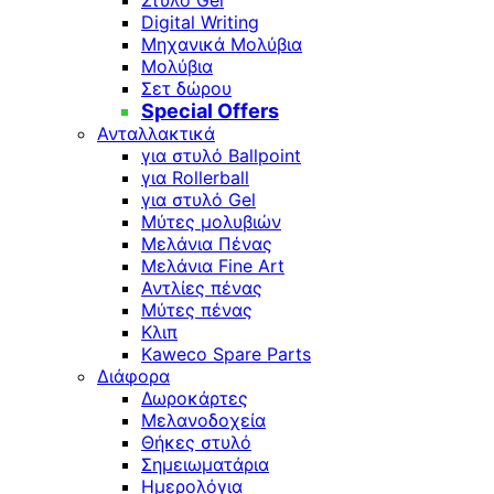
Digital Writing
Μηχανικά Μολύβια
Μολύβια
Σετ δώρου
Special Offers
Ανταλλακτικά
για στυλό Ballpoint
για Rollerball
για στυλό Gel
Μύτες μολυβιών
Μελάνια Πένας
Μελάνια Fine Art
Αντλίες πένας
Μύτες πένας
Κλιπ
Kaweco Spare Parts
Διάφορα
Δωροκάρτες
Μελανοδοχεία
Θήκες στυλό
Σημειωματάρια
Ημερολόγια