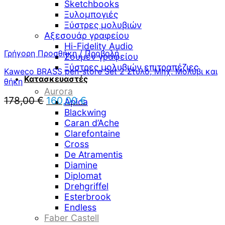
Sketchbooks
Ξυλομπογιές
Ξύστρες μολυβιών
Αξεσουάρ γραφείου
Hi-Fidelity Audio
Γρήγορη Προσθήκη / Προβολή
Σουμέν γραφείου
Ξύστρες μολυβιών επιτραπέζιες
Kaweco BRASS pen-store Set 2 Στυλό, Μηχ. Μολύβι και
Κατασκευαστές
θήκη
Aurora
Original
Η
178,00
€
160,00
€
Apica
price
τρέχουσα
Blackwing
was:
τιμή
Caran d’Ache
178,00 €.
είναι:
Clarefontaine
160,00 €.
Cross
De Atramentis
Diamine
Diplomat
Drehgriffel
Esterbrook
Endless
Faber Castell