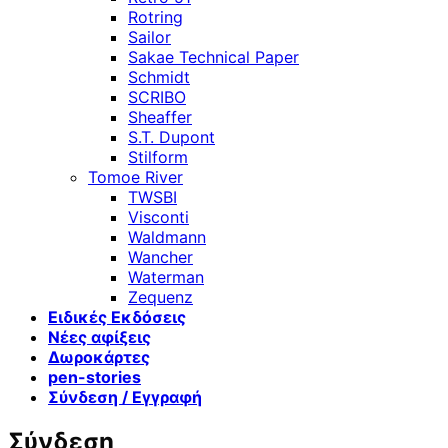
Rotring
Sailor
Sakae Technical Paper
Schmidt
SCRIBO
Sheaffer
S.T. Dupont
Stilform
Tomoe River
TWSBI
Visconti
Waldmann
Wancher
Waterman
Zequenz
Ειδικές Εκδόσεις
Νέες αφίξεις
Δωροκάρτες
pen-stories
Σύνδεση / Εγγραφή
Σύνδεση