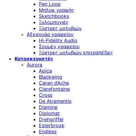
Pen Loop
Μπλοκ γραφής
Sketchbooks
Ξυλομπογιές
Ξύστρες μολυβιών
Αξεσουάρ γραφείου
Hi-Fidelity Audio
Σουμέν γραφείου
Ξύστρες μολυβιών επιτραπέζιες
Κατασκευαστές
Aurora
Apica
Blackwing
Caran d’Ache
Clarefontaine
Cross
De Atramentis
Diamine
Diplomat
Drehgriffel
Esterbrook
Endless