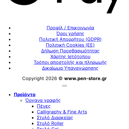
Προφίλ / Επικοινωνία
Όροι χρήσης
Πολιτική Απορρήτου (GDPR)
Πολιτική Cookies (ΕΕ)
Δήλωση Προσβασιμότητας
Χάρτης Ιστότοπου
Τρόποι αποστολής και πληρωμής
Δικαίωμα Υπαναχώρησης
Copyright 2026 ©
www.pen-store.gr
Προϊόντα
Όργανα γραφής
Πένες
Calligraphy & Fine Arts
Στυλό Διαρκείας
Στυλό Roller
Στυλό Gel