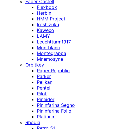
Faber Castell
Flexbook
Herbin
HMM Project
Iroshizuku
Kaweco
LAMY
Leuchtturm1917
Montblanc
Montegrappa
Mnemosyne
Orbitkey
Paper Republic
Parker
Pelikan
Pentel
Pilot
Pineider
Pininfarina Segno
Pininfarina Folio
Platinum
Rhodia
Retro 51