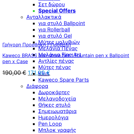
Σετ δώρου
Special Offers
Ανταλλακτικά
για στυλό Ballpoint
για Rollerball
για στυλό Gel
Μύτες μολυβιών
Γρήγορη Προσθήκη / Προβολή
Μελάνια Πένας
Μελάνια Fine Art
Kaweco BRASS pen-store Set 1 Fountain pen x Ballpoint
Αντλίες πένας
pen x Case
Μύτες πένας
Original
Η
190,00
€
171,00
€
Κλιπ
price
τρέχουσα
Kaweco Spare Parts
was:
τιμή
Διάφορα
190,00 €.
είναι:
Δωροκάρτες
171,00 €.
Μελανοδοχεία
Θήκες στυλό
Σημειωματάρια
Ημερολόγια
Pen Loop
Μπλοκ γραφής