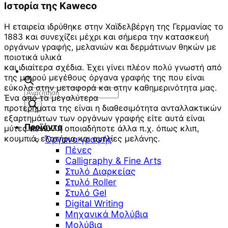
Ιστορία της Kaweco
Η εταιρεία ιδρύθηκε στην Χαϊδελβέργη της Γερμανίας το
1883 και συνεχίζει μέχρι και σήμερα την κατασκευή
οργάνων γραφής, μελανιών και δερμάτινων θηκών με
ποιοτικά υλικά
και ιδιαίτερα σχέδια. Έχει γίνει πλέον πολύ γνωστή από
της μικρού μεγέθους όργανα γραφής της που είναι
εύκολα στην μεταφορά και στην καθημερινότητα μας.
Αναζήτηση
Ένα από τα μεγαλύτερα
προϊόντων
προτερήματα της είναι η διαθεσιμότητα ανταλλακτικών
εξαρτημάτων των οργάνων γραφής είτε αυτά είναι
Προϊόντα
μύτες πενών ή οποιαδήποτε άλλα π.χ. όπως κλιπ,
κουμπιά, ελατήρια και αντλίες μελάνης.
Όργανα γραφής
Πένες
Calligraphy & Fine Arts
Στυλό Διαρκείας
Στυλό Roller
Στυλό Gel
Digital Writing
Μηχανικά Μολύβια
Μολύβια