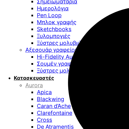
Σημειωματάρια
Ημερολόγια
Pen Loop
Μπλοκ γραφής
Sketchbooks
Ξυλομπογιές
Ξύστρες μολυβιών
Αξεσουάρ γραφείου
Hi-Fidelity Audio
Σουμέν γραφείου
Ξύστρες μολυβιών επιτραπέζιες
Κατασκευαστές
Aurora
Apica
Blackwing
Caran d’Ache
Clarefontaine
Cross
De Atramentis