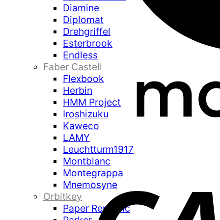
Diamine
Diplomat
Drehgriffel
Esterbrook
Endless
Faber Castell
Flexbook
Herbin
HMM Project
Iroshizuku
Kaweco
LAMY
Leuchtturm1917
Montblanc
Montegrappa
Mnemosyne
Orbitkey
Paper Republic