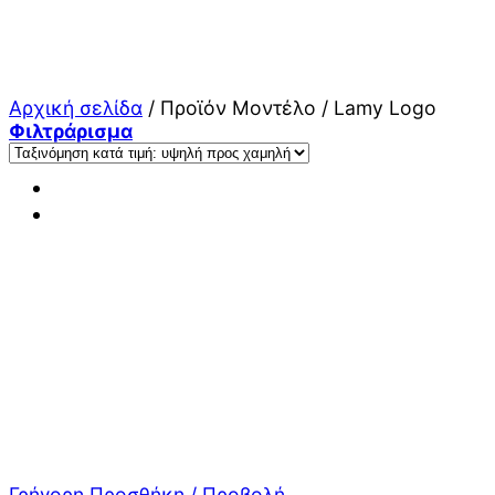
Μετάβαση
στο
περιεχόμενο
Αρχική σελίδα
/
Προϊόν Μοντέλο
/
Lamy Logo
Φιλτράρισμα
Γρήγορη Προσθήκη / Προβολή