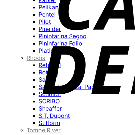
Parker
Pelikan
Pentel
Pilot
Pineider
Pininfarina Segno
Pininfarina Folio
Platinum
Rhodia
Retro 51
Rotring
Sailor
Sakae Technical Paper
Schmidt
SCRIBO
Sheaffer
S.T. Dupont
Stilform
Tomoe River