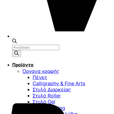
Αναζήτηση
προϊόντων
Προϊόντα
Όργανα γραφής
Πένες
Calligraphy & Fine Arts
Στυλό Διαρκείας
Στυλό Roller
Στυλό Gel
Digital Writing