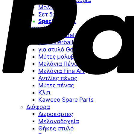
Μηχανικά Μολύβια
Μολύβια
Σετ δώρου
Special Offers
Ανταλλακτικά
για στυλό Ballpoint
για Rollerball
για στυλό Gel
Μύτες μολυβιών
Μελάνια Πένας
Μελάνια Fine Art
Αντλίες πένας
Μύτες πένας
Κλιπ
Kaweco Spare Parts
Διάφορα
Δωροκάρτες
Μελανοδοχεία
Θήκες στυλό