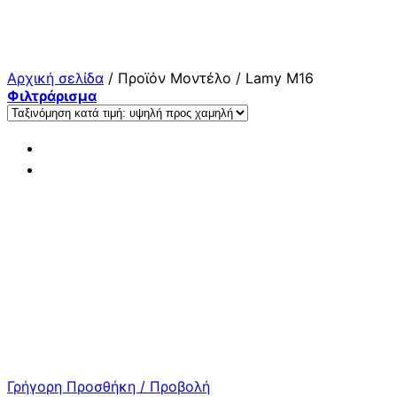
Μετάβαση
στο
περιεχόμενο
Αρχική σελίδα
/
Προϊόν Μοντέλο
/
Lamy M16
Φιλτράρισμα
Γρήγορη Προσθήκη / Προβολή