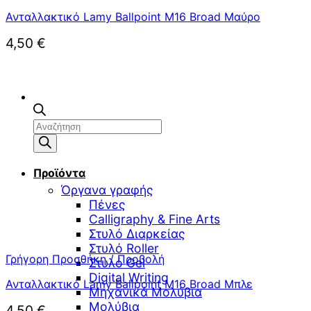
Ανταλλακτικό Lamy Ballpoint M16 Broad Μαύρο
4,50
€
Αναζήτηση
προϊόντων
Προϊόντα
Όργανα γραφής
Πένες
Calligraphy & Fine Arts
Στυλό Διαρκείας
Στυλό Roller
Γρήγορη Προσθήκη / Προβολή
Στυλό Gel
Digital Writing
Ανταλλακτικό Lamy Ballpoint M16 Broad Μπλε
Μηχανικά Μολύβια
Μολύβια
4,50
€