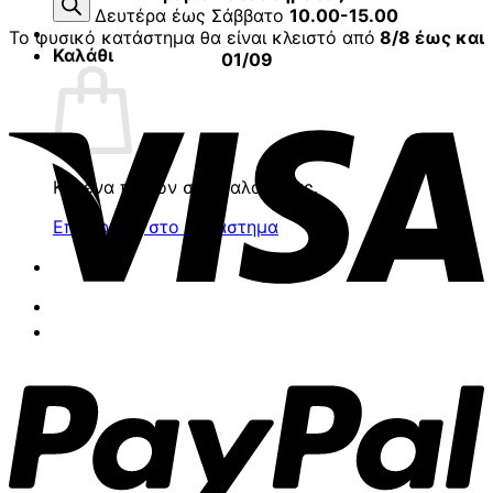
προϊόντων
Δευτέρα έως Σάββατο
10.00-15.00
Το φυσικό κατάστημα θα είναι κλειστό από
8/8 έως και
Καλάθι
01/09
V
Κανένα προϊόν στο καλάθι σας.
Επιστροφή στο κατάστημα
P