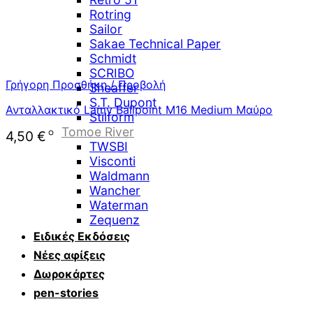
Rotring
Sailor
Sakae Technical Paper
Schmidt
SCRIBO
Γρήγορη Προσθήκη / Προβολή
Sheaffer
S.T. Dupont
Ανταλλακτικό Lamy Ballpoint M16 Medium Μαύρο
Stilform
Tomoe River
4,50
€
TWSBI
Visconti
Waldmann
Wancher
Waterman
Zequenz
Ειδικές Εκδόσεις
Νέες αφίξεις
Δωροκάρτες
pen-stories