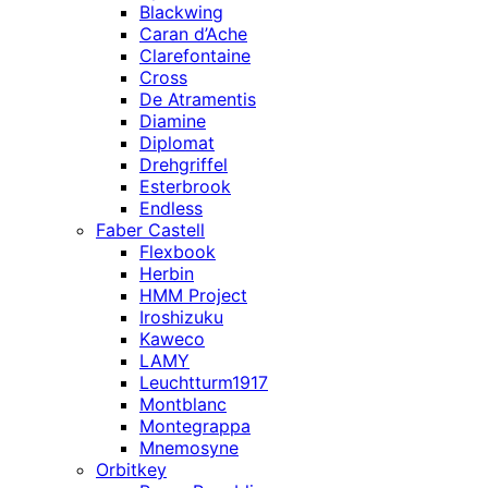
Blackwing
Caran d’Ache
Clarefontaine
Cross
De Atramentis
Diamine
Diplomat
Drehgriffel
Esterbrook
Endless
Faber Castell
Flexbook
Herbin
HMM Project
Iroshizuku
Kaweco
LAMY
Leuchtturm1917
Montblanc
Montegrappa
Mnemosyne
Orbitkey