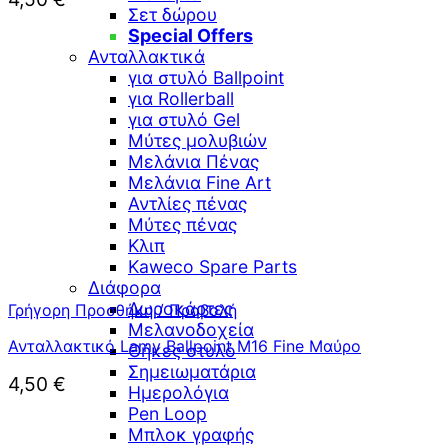
Σετ δώρου
Special Offers
Ανταλλακτικά
για στυλό Ballpoint
για Rollerball
για στυλό Gel
Μύτες μολυβιών
Μελάνια Πένας
Μελάνια Fine Art
Αντλίες πένας
Μύτες πένας
Κλιπ
Kaweco Spare Parts
Διάφορα
Δωροκάρτες
Γρήγορη Προσθήκη / Προβολή
Μελανοδοχεία
Ανταλλακτικό Lamy Ballpoint M16 Fine Μαύρο
Θήκες στυλό
Σημειωματάρια
4,50
€
Ημερολόγια
Pen Loop
Μπλοκ γραφής