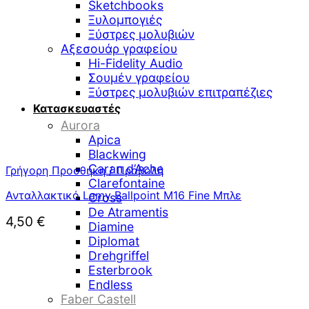
Sketchbooks
Ξυλομπογιές
Ξύστρες μολυβιών
Αξεσουάρ γραφείου
Hi-Fidelity Audio
Σουμέν γραφείου
Ξύστρες μολυβιών επιτραπέζιες
Κατασκευαστές
Aurora
Apica
Blackwing
Caran d’Ache
Γρήγορη Προσθήκη / Προβολή
Clarefontaine
Ανταλλακτικό Lamy Ballpoint M16 Fine Μπλε
Cross
De Atramentis
4,50
€
Diamine
Diplomat
Drehgriffel
Esterbrook
Endless
Faber Castell