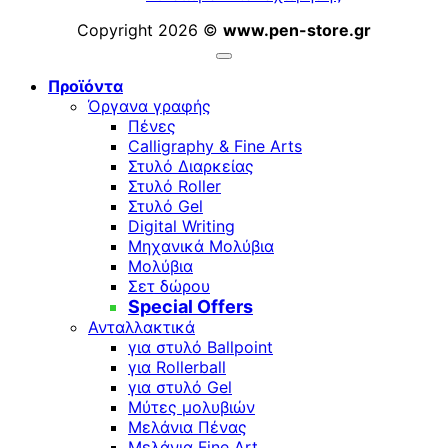
Copyright 2026 ©
www.pen-store.gr
Προϊόντα
Όργανα γραφής
Πένες
Calligraphy & Fine Arts
Στυλό Διαρκείας
Στυλό Roller
Στυλό Gel
Digital Writing
Μηχανικά Μολύβια
Μολύβια
Σετ δώρου
Special Offers
Ανταλλακτικά
για στυλό Ballpoint
για Rollerball
για στυλό Gel
Μύτες μολυβιών
Μελάνια Πένας
Μελάνια Fine Art