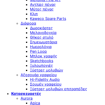
Αντλίες πένας
Μύτες πένας
Κλιπ
Kaweco Spare Parts
Διάφορα
Δωροκάρτες
Μελανοδοχεία
Θήκες στυλό
Σημειωματάρια
Ημερολόγια
Pen Loop
Μπλοκ γραφής
Sketchbooks
Ξυλομπογιές
Ξύστρες μολυβιών
Αξεσουάρ γραφείου
Hi-Fidelity Audio
Σουμέν γραφείου
Ξύστρες μολυβιών επιτραπέζιες
Κατασκευαστές
Aurora
Apica