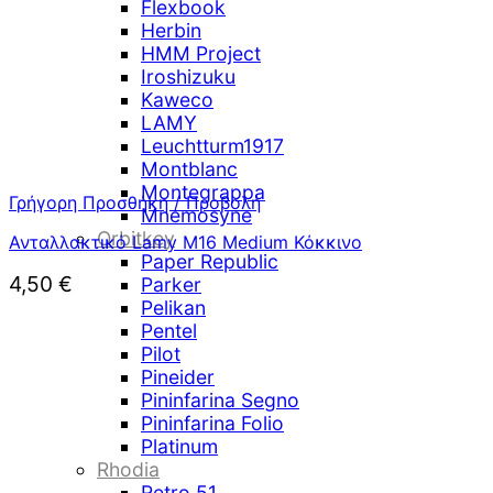
Flexbook
Herbin
HMM Project
Iroshizuku
Kaweco
LAMY
Leuchtturm1917
Montblanc
Montegrappa
Γρήγορη Προσθήκη / Προβολή
Mnemosyne
Orbitkey
Ανταλλακτικό Lamy M16 Medium Κόκκινο
Paper Republic
4,50
€
Parker
Pelikan
Pentel
Pilot
Pineider
Pininfarina Segno
Pininfarina Folio
Platinum
Rhodia
Retro 51