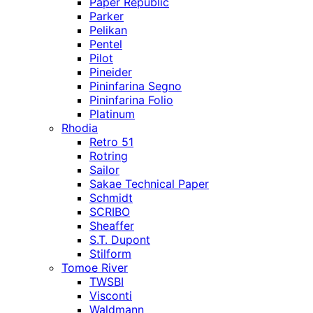
Paper Republic
Parker
Pelikan
Pentel
Pilot
Pineider
Pininfarina Segno
Pininfarina Folio
Platinum
Rhodia
Retro 51
Rotring
Sailor
Sakae Technical Paper
Schmidt
SCRIBO
Sheaffer
S.T. Dupont
Stilform
Tomoe River
TWSBI
Visconti
Waldmann