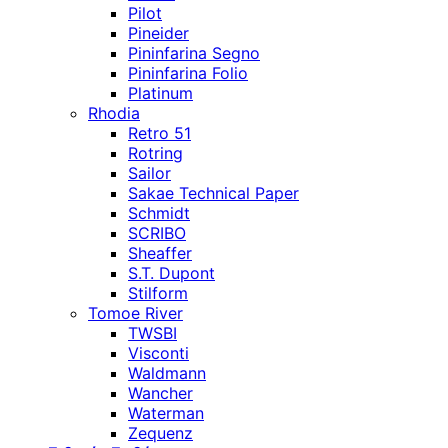
Pilot
Pineider
Pininfarina Segno
Pininfarina Folio
Platinum
Rhodia
Retro 51
Rotring
Sailor
Sakae Technical Paper
Schmidt
SCRIBO
Sheaffer
S.T. Dupont
Stilform
Tomoe River
TWSBI
Visconti
Waldmann
Wancher
Waterman
Zequenz