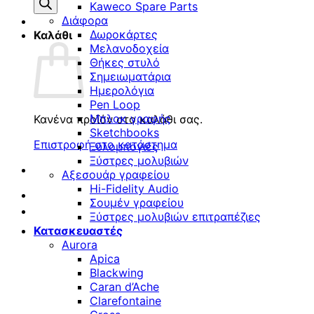
προϊόντων
Kaweco Spare Parts
Διάφορα
Δωροκάρτες
Καλάθι
Μελανοδοχεία
Θήκες στυλό
Σημειωματάρια
Ημερολόγια
Pen Loop
Μπλοκ γραφής
Κανένα προϊόν στο καλάθι σας.
Sketchbooks
Επιστροφή στο κατάστημα
Ξυλομπογιές
Ξύστρες μολυβιών
Αξεσουάρ γραφείου
Hi-Fidelity Audio
Σουμέν γραφείου
Ξύστρες μολυβιών επιτραπέζιες
Κατασκευαστές
Aurora
Apica
Blackwing
Caran d’Ache
Clarefontaine