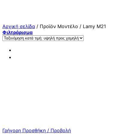
Μετάβαση
στο
περιεχόμενο
Αρχική σελίδα
/
Προϊόν Μοντέλο
/
Lamy M21
Φιλτράρισμα
Γρήγορη Προσθήκη / Προβολή