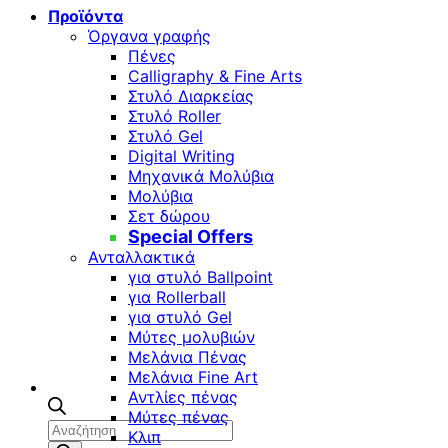
Προϊόντα
Όργανα γραφής
Πένες
Calligraphy & Fine Arts
Στυλό Διαρκείας
Στυλό Roller
Στυλό Gel
Digital Writing
Μηχανικά Μολύβια
Μολύβια
Σετ δώρου
Special Offers
Ανταλλακτικά
για στυλό Ballpoint
για Rollerball
για στυλό Gel
Μύτες μολυβιών
Μελάνια Πένας
Μελάνια Fine Art
Αντλίες πένας
Μύτες πένας
Αναζήτηση
Κλιπ