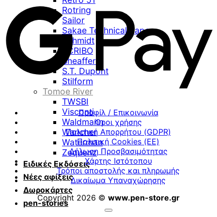
Rotring
Sailor
Sakae Technical Paper
Schmidt
SCRIBO
Sheaffer
S.T. Dupont
Stilform
Tomoe River
TWSBI
Visconti
Προφίλ / Επικοινωνία
Waldmann
Όροι χρήσης
Wancher
Πολιτική Απορρήτου (GDPR)
Πολιτική Cookies (ΕΕ)
Waterman
Δήλωση Προσβασιμότητας
Zequenz
Χάρτης Ιστότοπου
Ειδικές Εκδόσεις
Τρόποι αποστολής και πληρωμής
Νέες αφίξεις
Δικαίωμα Υπαναχώρησης
Δωροκάρτες
Copyright 2026 ©
www.pen-store.gr
pen-stories