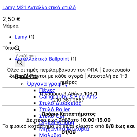
Lamy M21 Ανταλλακτικό στυλό
2,50
€
Μάρκα
Lamy
(1)
Τύπος
Αναζήτηση
Ανταλλακτικά Ballpoint
(1)
προϊόντων
Όλες οι τιμές περιλαμβάνουν τον ΦΠΑ | Συσκευασία
δώρου | Πόντοι με κάθε αγορά | Αποστολή σε 1-3
Προϊόντα
ημέρες
Όργανα γραφής
Πένες
Πινδάρου 3 Αθήνα 10671
Calligraphy & Fine Arts
210 361 9667
Στυλό Διαρκείας
Στυλό Roller
Ωράριο Καταστήματος
Στυλό Gel
Δευτέρα έως Σάββατο
10.00-15.00
Digital Writing
Το φυσικό κατάστημα θα είναι κλειστό από
8/8 έως και
Μηχανικά Μολύβια
01/09
Μολύβια