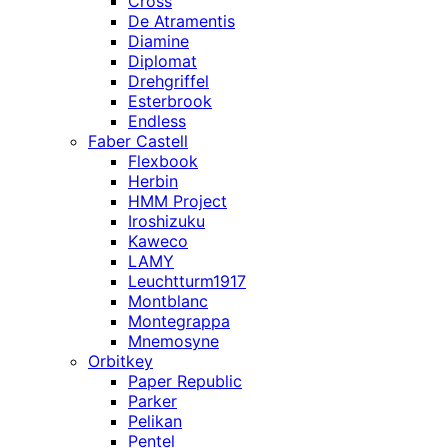
Cross
De Atramentis
Diamine
Diplomat
Drehgriffel
Esterbrook
Endless
Faber Castell
Flexbook
Herbin
HMM Project
Iroshizuku
Kaweco
LAMY
Leuchtturm1917
Montblanc
Montegrappa
Mnemosyne
Orbitkey
Paper Republic
Parker
Pelikan
Pentel