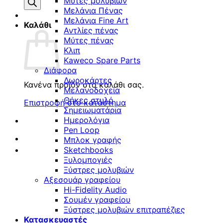
προϊόντων
Μύτες μολυβιών
Μελάνια Πένας
Μελάνια Fine Art
Καλάθι
Αντλίες πένας
Μύτες πένας
Κλιπ
Kaweco Spare Parts
Διάφορα
Δωροκάρτες
Κανένα προϊόν στο καλάθι σας.
Μελανοδοχεία
Θήκες στυλό
Επιστροφή στο κατάστημα
Σημειωματάρια
Ημερολόγια
Pen Loop
Μπλοκ γραφής
Sketchbooks
Ξυλομπογιές
Ξύστρες μολυβιών
Αξεσουάρ γραφείου
Hi-Fidelity Audio
Σουμέν γραφείου
Ξύστρες μολυβιών επιτραπέζιες
Κατασκευαστές