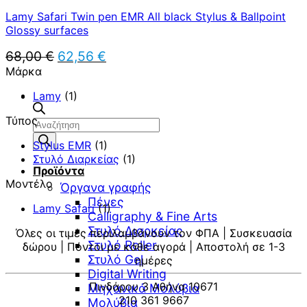
Lamy Safari Twin pen EMR All black Stylus & Ballpoint
Glossy surfaces
Original
Η
68,00
€
62,56
€
price
τρέχουσα
Μάρκα
was:
τιμή
68,00 €.
είναι:
Lamy
(1)
62,56 €.
Τύπος
Αναζήτηση
προϊόντων
Stylus EMR
(1)
Στυλό Διαρκείας
(1)
Προϊόντα
Μοντέλο
Όργανα γραφής
Πένες
Lamy Safari
(1)
Calligraphy & Fine Arts
Στυλό Διαρκείας
Όλες οι τιμές περιλαμβάνουν τον ΦΠΑ | Συσκευασία
Στυλό Roller
δώρου | Πόντοι με κάθε αγορά | Αποστολή σε 1-3
Στυλό Gel
ημέρες
Digital Writing
Πινδάρου 3 Αθήνα 10671
Μηχανικά Μολύβια
210 361 9667
Μολύβια