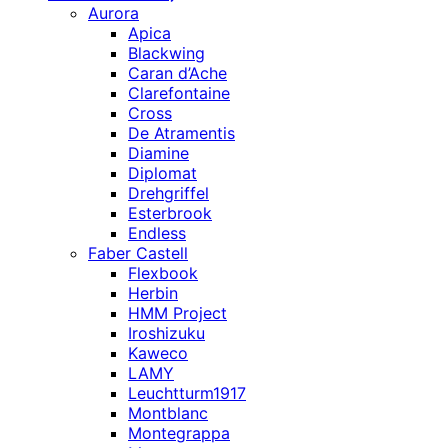
Aurora
Apica
Blackwing
Caran d’Ache
Clarefontaine
Cross
De Atramentis
Diamine
Diplomat
Drehgriffel
Esterbrook
Endless
Faber Castell
Flexbook
Herbin
HMM Project
Iroshizuku
Kaweco
LAMY
Leuchtturm1917
Montblanc
Montegrappa