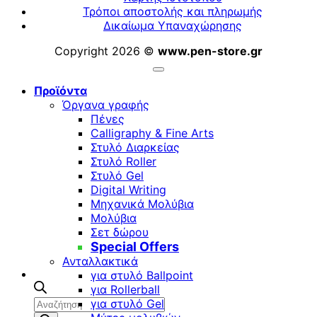
Τρόποι αποστολής και πληρωμής
Δικαίωμα Υπαναχώρησης
Copyright 2026 ©
www.pen-store.gr
Προϊόντα
Όργανα γραφής
Πένες
Calligraphy & Fine Arts
Στυλό Διαρκείας
Στυλό Roller
Στυλό Gel
Digital Writing
Μηχανικά Μολύβια
Μολύβια
Σετ δώρου
Special Offers
Ανταλλακτικά
για στυλό Ballpoint
για Rollerball
Αναζήτηση
για στυλό Gel