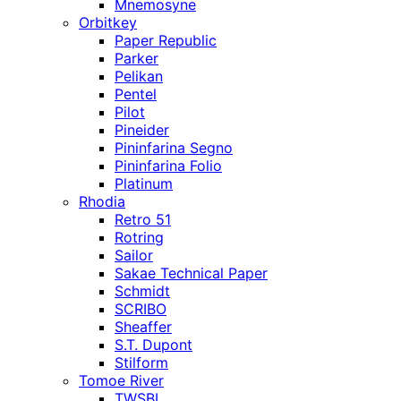
Mnemosyne
Orbitkey
Paper Republic
Parker
Pelikan
Pentel
Pilot
Pineider
Pininfarina Segno
Pininfarina Folio
Platinum
Rhodia
Retro 51
Rotring
Sailor
Sakae Technical Paper
Schmidt
SCRIBO
Sheaffer
S.T. Dupont
Stilform
Tomoe River
TWSBI