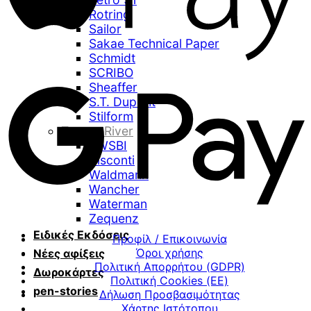
Rotring
Sailor
Sakae Technical Paper
Schmidt
SCRIBO
Sheaffer
S.T. Dupont
Stilform
Tomoe River
TWSBI
Visconti
Waldmann
Wancher
Waterman
Zequenz
Ειδικές Εκδόσεις
Προφίλ / Επικοινωνία
Όροι χρήσης
Νέες αφίξεις
Πολιτική Απορρήτου (GDPR)
Δωροκάρτες
Πολιτική Cookies (ΕΕ)
pen-stories
Δήλωση Προσβασιμότητας
Χάρτης Ιστότοπου