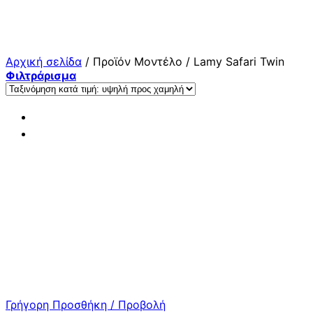
Μετάβαση
στο
περιεχόμενο
Αρχική σελίδα
/
Προϊόν Μοντέλο
/
Lamy Safari Twin
Φιλτράρισμα
Γρήγορη Προσθήκη / Προβολή