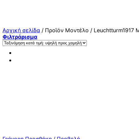
Μετάβαση
στο
περιεχόμενο
Αρχική σελίδα
/
Προϊόν Μοντέλο
/
Leuchtturm1917 M
Φιλτράρισμα
Γρήγορη Προσθήκη / Προβολή