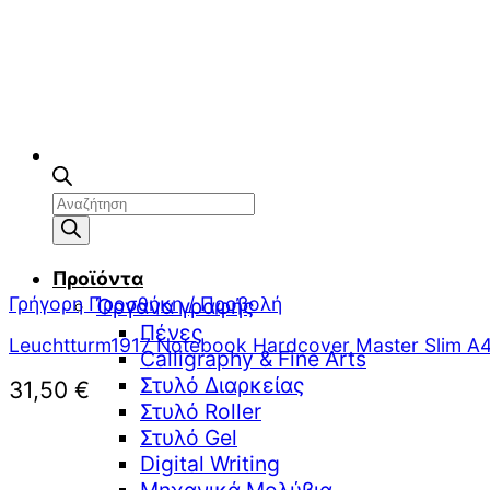
Αναζήτηση
προϊόντων
Προϊόντα
Γρήγορη Προσθήκη / Προβολή
Όργανα γραφής
Πένες
Leuchtturm1917 Notebook Hardcover Master Slim A4 
Calligraphy & Fine Arts
Στυλό Διαρκείας
31,50
€
Στυλό Roller
Στυλό Gel
Digital Writing