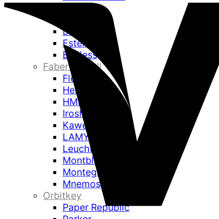
Diamine
Diplomat
Drehgriffel
Esterbrook
Endless
Faber Castell
Flexbook
Herbin
HMM Project
Iroshizuku
Kaweco
LAMY
Leuchtturm1917
Montblanc
Montegrappa
Mnemosyne
Orbitkey
Paper Republic