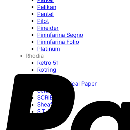
Parker
Pelikan
Pentel
Pilot
Pineider
Pininfarina Segno
Pininfarina Folio
Platinum
Rhodia
Retro 51
Rotring
Sailor
Sakae Technical Paper
Schmidt
SCRIBO
Sheaffer
S.T. Dupont
Stilform
Tomoe River