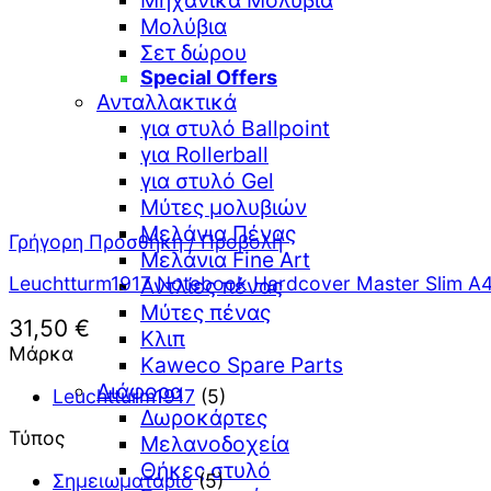
Μηχανικά Μολύβια
Μολύβια
Σετ δώρου
Special Offers
Ανταλλακτικά
για στυλό Ballpoint
για Rollerball
για στυλό Gel
Μύτες μολυβιών
Μελάνια Πένας
Γρήγορη Προσθήκη / Προβολή
Μελάνια Fine Art
Leuchtturm1917 Notebook Hardcover Master Slim A4
Αντλίες πένας
Μύτες πένας
31,50
€
Κλιπ
Μάρκα
Kaweco Spare Parts
Διάφορα
Leuchtturm1917
(5)
Δωροκάρτες
Τύπος
Μελανοδοχεία
Θήκες στυλό
Σημειωματάριο
(5)