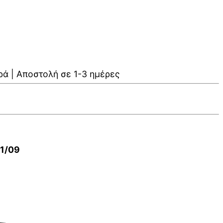
ρά | Αποστολή σε 1-3 ημέρες
01/09
V