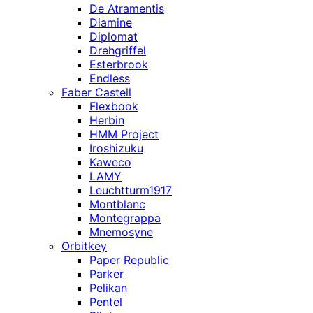
De Atramentis
Diamine
Diplomat
Drehgriffel
Esterbrook
Endless
Faber Castell
Flexbook
Herbin
HMM Project
Iroshizuku
Kaweco
LAMY
Leuchtturm1917
Montblanc
Montegrappa
Mnemosyne
Orbitkey
Paper Republic
Parker
Pelikan
Pentel