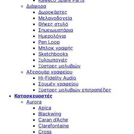
Kaweco Spare Parts
Διάφορα
Δωροκάρτες
Μελανοδοχεία
Θήκες στυλό
Σημειωματάρια
Ημερολόγια
Pen Loop
Μπλοκ γραφής
Sketchbooks
Ξυλομπογιές
Ξύστρες μολυβιών
Αξεσουάρ γραφείου
Hi-Fidelity Audio
Σουμέν γραφείου
Ξύστρες μολυβιών επιτραπέζιες
Κατασκευαστές
Aurora
Apica
Blackwing
Caran d’Ache
Clarefontaine
Cross