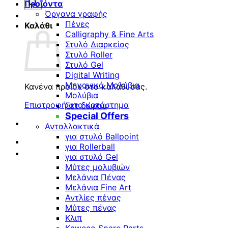
προϊόντων
Προϊόντα
Όργανα γραφής
Πένες
Καλάθι
Calligraphy & Fine Arts
Στυλό Διαρκείας
Στυλό Roller
Στυλό Gel
Digital Writing
Μηχανικά Μολύβια
Κανένα προϊόν στο καλάθι σας.
Μολύβια
Επιστροφή στο κατάστημα
Σετ δώρου
Special Offers
Ανταλλακτικά
για στυλό Ballpoint
για Rollerball
για στυλό Gel
Μύτες μολυβιών
Μελάνια Πένας
Μελάνια Fine Art
Αντλίες πένας
Μύτες πένας
Κλιπ