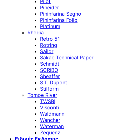
Pilot
Pineider
Pininfarina Segno
Pininfarina Folio
Platinum
Rhodia
Retro 51
Rotring
Sailor
Sakae Technical Paper
Schmidt
SCRIBO
Sheaffer
S.T. Dupont
Stilform
Tomoe River
TWSBI
Visconti
Waldmann
Wancher
Waterman
Zequenz
Ειδικές Εκδόσεις