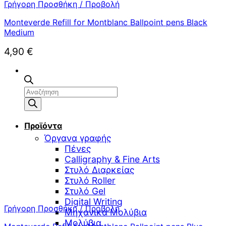
Γρήγορη Προσθήκη / Προβολή
Monteverde Refill for Montblanc Ballpoint pens Black
Medium
4,90
€
Αναζήτηση
προϊόντων
Προϊόντα
Όργανα γραφής
Πένες
Calligraphy & Fine Arts
Στυλό Διαρκείας
Στυλό Roller
Στυλό Gel
Digital Writing
Γρήγορη Προσθήκη / Προβολή
Μηχανικά Μολύβια
Μολύβια