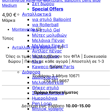
Monteverde Refill for Montblanc Ballpoint pens Blue
Σετ δώρου
Medium
Special Offers
Ανταλλακτικά
4,90
€
για στυλό Ballpoint
Μάρκα
για Rollerball
Monteverde
(2)
για στυλό Gel
Μύτες μολυβιών
Τύπος
Μελάνια Πένας
Μελάνια Fine Art
Ανταλλακτικά Ballpoint
(2)
Αντλίες πένας
Μύτες πένας
Όλες οι τιμές περιλαμβάνουν τον ΦΠΑ | Συσκευασία
δώρου | Πόντοι με κάθε αγορά | Αποστολή σε 1-3
Κλιπ
ημέρες
Kaweco Spare Parts
Διάφορα
Πινδάρου 3 Αθήνα 10671
Δωροκάρτες
210 361 9667
Μελανοδοχεία
Θήκες στυλό
Ωράριο Καταστήματος
Σημειωματάρια
Ημερολόγια
Pen Loop
Δευτέρα έως Σάββατο
10.00-15.00
Μπλοκ γραφής