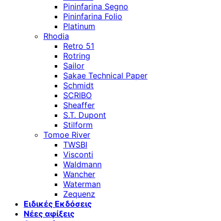
Pininfarina Segno
Pininfarina Folio
Platinum
Rhodia
Retro 51
Rotring
Sailor
Sakae Technical Paper
Schmidt
SCRIBO
Sheaffer
S.T. Dupont
Stilform
Tomoe River
TWSBI
Visconti
Waldmann
Wancher
Waterman
Zequenz
Ειδικές Εκδόσεις
Νέες αφίξεις