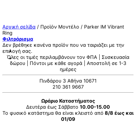
Μετάβαση
στο
περιεχόμενο
Αρχική σελίδα
/
Προϊόν Μοντέλο
/
Parker IM Vibrant
Ring
Φιλτράρισμα
Δεν βρέθηκε κανένα προϊόν που να ταιριάζει με την
επιλογή σας.
Όλες οι τιμές περιλαμβάνουν τον ΦΠΑ | Συσκευασία
δώρου | Πόντοι με κάθε αγορά | Αποστολή σε 1-3
ημέρες
Πινδάρου 3 Αθήνα 10671
210 361 9667
Ωράριο Καταστήματος
Δευτέρα έως Σάββατο
10.00-15.00
Το φυσικό κατάστημα θα είναι κλειστό από
8/8 έως και
01/09
V