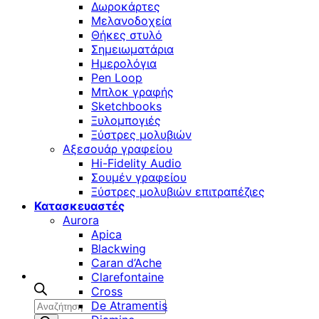
Δωροκάρτες
Μελανοδοχεία
Θήκες στυλό
Σημειωματάρια
Ημερολόγια
Pen Loop
Μπλοκ γραφής
Sketchbooks
Ξυλομπογιές
Ξύστρες μολυβιών
Αξεσουάρ γραφείου
Hi-Fidelity Audio
Σουμέν γραφείου
Ξύστρες μολυβιών επιτραπέζιες
Κατασκευαστές
Aurora
Apica
Blackwing
Caran d’Ache
Clarefontaine
Cross
Αναζήτηση
De Atramentis