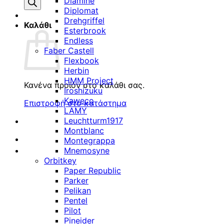
προϊόντων
Diamine
Diplomat
Drehgriffel
Καλάθι
Esterbrook
Endless
Faber Castell
Flexbook
Herbin
HMM Project
Κανένα προϊόν στο καλάθι σας.
Iroshizuku
Kaweco
Επιστροφή στο κατάστημα
LAMY
Leuchtturm1917
Montblanc
Montegrappa
Mnemosyne
Orbitkey
Paper Republic
Parker
Pelikan
Pentel
Pilot
Pineider