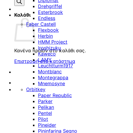
προϊόντων
Diplomat
Drehgriffel
Esterbrook
Καλάθι
Endless
Faber Castell
Flexbook
Herbin
HMM Project
Iroshizuku
Κανένα προϊόν στο καλάθι σας.
Kaweco
LAMY
Επιστροφή στο κατάστημα
Leuchtturm1917
Montblanc
Montegrappa
Mnemosyne
Orbitkey
Paper Republic
Parker
Pelikan
Pentel
Pilot
Pineider
Pininfarina Segno