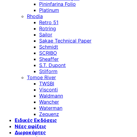
Pininfarina Folio
Platinum
Rhodia
Retro 51
Rotring
Sailor
Sakae Technical Paper
Schmidt
SCRIBO
Sheaffer
S.T. Dupont
Stilform
Tomoe River
TWSBI
Visconti
Waldmann
Wancher
Waterman
Zequenz
Ειδικές Εκδόσεις
Νέες αφίξεις
Δωροκάρτες