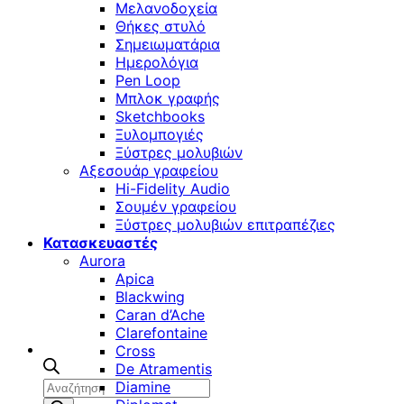
Μελανοδοχεία
Θήκες στυλό
Σημειωματάρια
Ημερολόγια
Pen Loop
Μπλοκ γραφής
Sketchbooks
Ξυλομπογιές
Ξύστρες μολυβιών
Αξεσουάρ γραφείου
Hi-Fidelity Audio
Σουμέν γραφείου
Ξύστρες μολυβιών επιτραπέζιες
Κατασκευαστές
Aurora
Apica
Blackwing
Caran d’Ache
Clarefontaine
Cross
De Atramentis
Αναζήτηση
Diamine