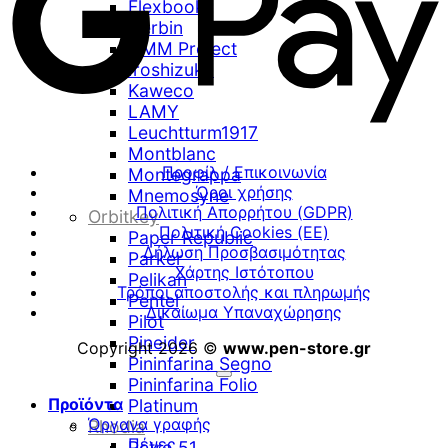
Flexbook
Herbin
HMM Project
Iroshizuku
Kaweco
LAMY
Leuchtturm1917
Montblanc
Προφίλ / Επικοινωνία
Montegrappa
Όροι χρήσης
Mnemosyne
Πολιτική Απορρήτου (GDPR)
Orbitkey
Πολιτική Cookies (ΕΕ)
Paper Republic
Δήλωση Προσβασιμότητας
Parker
Χάρτης Ιστότοπου
Pelikan
Τρόποι αποστολής και πληρωμής
Pentel
Δικαίωμα Υπαναχώρησης
Pilot
Pineider
Copyright 2026 ©
www.pen-store.gr
Pininfarina Segno
Pininfarina Folio
Προϊόντα
Platinum
Όργανα γραφής
Rhodia
Πένες
Retro 51