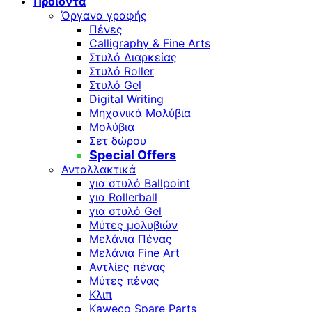
Προϊόντα
Όργανα γραφής
Πένες
Calligraphy & Fine Arts
Στυλό Διαρκείας
Στυλό Roller
Στυλό Gel
Digital Writing
Μηχανικά Μολύβια
Μολύβια
Σετ δώρου
Special Offers
Ανταλλακτικά
για στυλό Ballpoint
για Rollerball
για στυλό Gel
Μύτες μολυβιών
Μελάνια Πένας
Μελάνια Fine Art
Αντλίες πένας
Μύτες πένας
Κλιπ
Kaweco Spare Parts