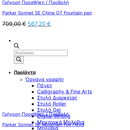
Γρήγορη Προσθήκη / Προβολή
Parker Sonnet SE China GT Fountain pen
Original
Η
709,00
€
567,20
€
price
τρέχουσα
was:
τιμή
709,00 €.
είναι:
567,20 €.
Αναζήτηση
προϊόντων
Προϊόντα
Όργανα γραφής
Πένες
Calligraphy & Fine Arts
Στυλό Διαρκείας
Στυλό Roller
Στυλό Gel
Γρήγορη Προσθήκη / Προβολή
Digital Writing
Μηχανικά Μολύβια
Parker Sonnet SE Mountain Fuji Πένα
Μολύβια