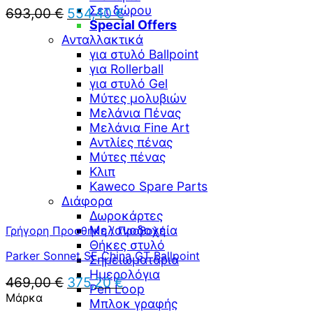
Σετ δώρου
Original
Η
693,00
€
554,40
€
Special Offers
price
τρέχουσα
Ανταλλακτικά
was:
τιμή
693,00 €.
είναι:
για στυλό Ballpoint
554,40 €.
για Rollerball
για στυλό Gel
Μύτες μολυβιών
Μελάνια Πένας
Μελάνια Fine Art
Αντλίες πένας
Μύτες πένας
Κλιπ
Kaweco Spare Parts
Διάφορα
Δωροκάρτες
Μελανοδοχεία
Γρήγορη Προσθήκη / Προβολή
Θήκες στυλό
Parker Sonnet SE China GT Ballpoint
Σημειωματάρια
Ημερολόγια
Original
Η
469,00
€
375,20
€
Pen Loop
price
τρέχουσα
Μάρκα
Μπλοκ γραφής
was:
τιμή