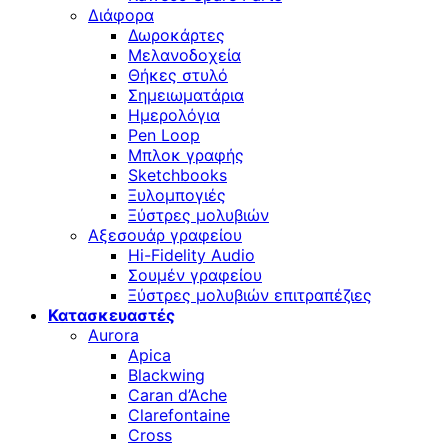
Διάφορα
Δωροκάρτες
Μελανοδοχεία
Θήκες στυλό
Σημειωματάρια
Ημερολόγια
Pen Loop
Μπλοκ γραφής
Sketchbooks
Ξυλομπογιές
Ξύστρες μολυβιών
Αξεσουάρ γραφείου
Hi-Fidelity Audio
Σουμέν γραφείου
Ξύστρες μολυβιών επιτραπέζιες
Κατασκευαστές
Aurora
Apica
Blackwing
Caran d’Ache
Clarefontaine
Cross