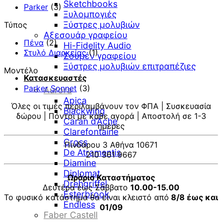
Sketchbooks
469,00 €.
είναι:
Parker
(3)
Ξυλομπογιές
375,20 €.
Ξύστρες μολυβιών
Τύπος
Αξεσουάρ γραφείου
Πένα
(2)
Hi-Fidelity Audio
Στυλό Διαρκείας
(1)
Σουμέν γραφείου
Ξύστρες μολυβιών επιτραπέζιες
Μοντέλο
Κατασκευαστές
Parker Sonnet
(3)
Aurora
Apica
Όλες οι τιμές περιλαμβάνουν τον ΦΠΑ | Συσκευασία
Blackwing
δώρου | Πόντοι με κάθε αγορά | Αποστολή σε 1-3
Caran d’Ache
ημέρες
Clarefontaine
Cross
Πινδάρου 3 Αθήνα 10671
De Atramentis
210 361 9667
Diamine
Diplomat
Ωράριο Καταστήματος
Drehgriffel
Δευτέρα έως Σάββατο
10.00-15.00
Esterbrook
Το φυσικό κατάστημα θα είναι κλειστό από
8/8 έως και
Endless
01/09
Faber Castell