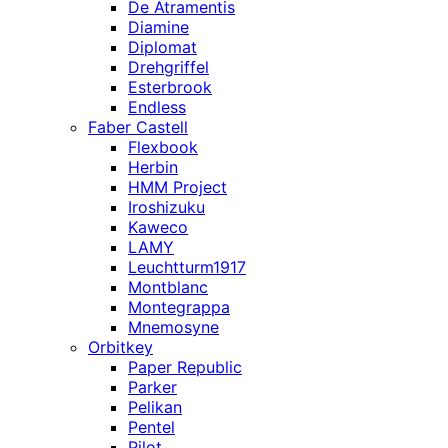
De Atramentis
Diamine
Diplomat
Drehgriffel
Esterbrook
Endless
Faber Castell
Flexbook
Herbin
HMM Project
Iroshizuku
Kaweco
LAMY
Leuchtturm1917
Montblanc
Montegrappa
Mnemosyne
Orbitkey
Paper Republic
Parker
Pelikan
Pentel
Pilot