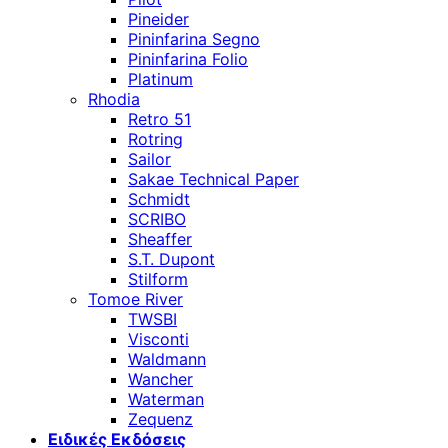
Pineider
Pininfarina Segno
Pininfarina Folio
Platinum
Rhodia
Retro 51
Rotring
Sailor
Sakae Technical Paper
Schmidt
SCRIBO
Sheaffer
S.T. Dupont
Stilform
Tomoe River
TWSBI
Visconti
Waldmann
Wancher
Waterman
Zequenz
Ειδικές Εκδόσεις