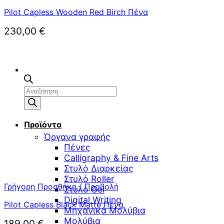
Pilot Capless Wooden Red Birch Πένα
230,00
€
Αναζήτηση
προϊόντων
Προϊόντα
Όργανα γραφής
Πένες
Calligraphy & Fine Arts
Στυλό Διαρκείας
Στυλό Roller
Γρήγορη Προσθήκη / Προβολή
Στυλό Gel
Digital Writing
Pilot Capless Black Matte Πένα
Μηχανικά Μολύβια
Μολύβια
189,00
€