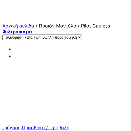
Μετάβαση
στο
περιεχόμενο
Αρχική σελίδα
/
Προϊόν Μοντέλο
/
Pilot Capless
Φιλτράρισμα
Γρήγορη Προσθήκη / Προβολή