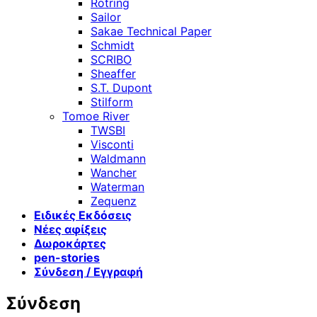
Rotring
Sailor
Sakae Technical Paper
Schmidt
SCRIBO
Sheaffer
S.T. Dupont
Stilform
Tomoe River
TWSBI
Visconti
Waldmann
Wancher
Waterman
Zequenz
Ειδικές Εκδόσεις
Νέες αφίξεις
Δωροκάρτες
pen-stories
Σύνδεση / Εγγραφή
Σύνδεση