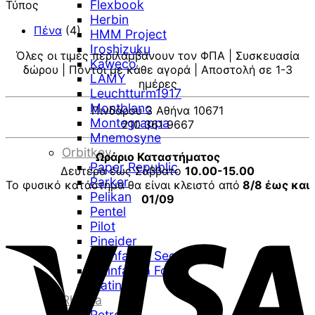
Flexbook
Τύπος
Herbin
Πένα
(4)
HMM Project
Iroshizuku
Όλες οι τιμές περιλαμβάνουν τον ΦΠΑ | Συσκευασία
Kaweco
δώρου | Πόντοι με κάθε αγορά | Αποστολή σε 1-3
LAMY
ημέρες
Leuchtturm1917
Montblanc
Πινδάρου 3 Αθήνα 10671
Montegrappa
210 361 9667
Mnemosyne
Orbitkey
Ωράριο Καταστήματος
Paper Republic
Δευτέρα έως Σάββατο
10.00-15.00
Parker
Το φυσικό κατάστημα θα είναι κλειστό από
8/8 έως και
Pelikan
01/09
Pentel
V
Pilot
Pineider
Pininfarina Segno
Pininfarina Folio
Platinum
Rhodia
Retro 51