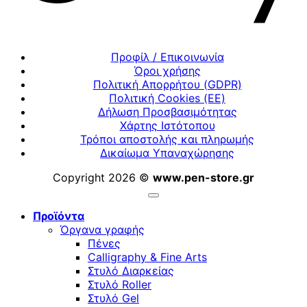
Προφίλ / Επικοινωνία
Όροι χρήσης
Πολιτική Απορρήτου (GDPR)
Πολιτική Cookies (ΕΕ)
Δήλωση Προσβασιμότητας
Χάρτης Ιστότοπου
Τρόποι αποστολής και πληρωμής
Δικαίωμα Υπαναχώρησης
Copyright 2026 ©
www.pen-store.gr
Προϊόντα
Όργανα γραφής
Πένες
Calligraphy & Fine Arts
Στυλό Διαρκείας
Στυλό Roller
Στυλό Gel