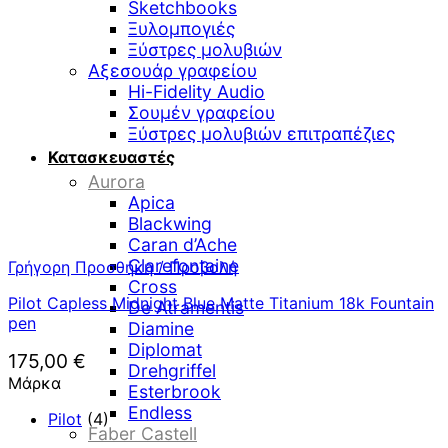
Sketchbooks
Ξυλομπογιές
Ξύστρες μολυβιών
Αξεσουάρ γραφείου
Hi-Fidelity Audio
Σουμέν γραφείου
Ξύστρες μολυβιών επιτραπέζιες
Κατασκευαστές
Aurora
Apica
Blackwing
Caran d’Ache
Clarefontaine
Γρήγορη Προσθήκη / Προβολή
Cross
Pilot Capless Midnight Blue Matte Titanium 18k Fountain
De Atramentis
pen
Diamine
Diplomat
175,00
€
Drehgriffel
Μάρκα
Esterbrook
Endless
Pilot
(4)
Faber Castell