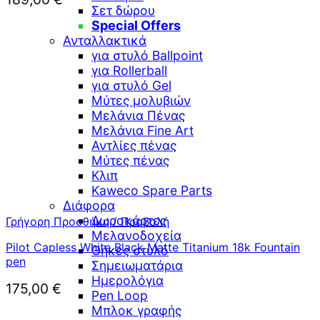
Σετ δώρου
Special Offers
Ανταλλακτικά
για στυλό Ballpoint
για Rollerball
για στυλό Gel
Μύτες μολυβιών
Μελάνια Πένας
Μελάνια Fine Art
Αντλίες πένας
Μύτες πένας
Κλιπ
Kaweco Spare Parts
Διάφορα
Δωροκάρτες
Γρήγορη Προσθήκη / Προβολή
Μελανοδοχεία
Pilot Capless White Black Matte Titanium 18k Fountain
Θήκες στυλό
pen
Σημειωματάρια
Ημερολόγια
175,00
€
Pen Loop
Μπλοκ γραφής