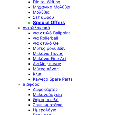
Digital Writing
Μηχανικά Μολύβια
Μολύβια
Σετ δώρου
Special Offers
Ανταλλακτικά
για στυλό Ballpoint
για Rollerball
για στυλό Gel
Μύτες μολυβιών
Μελάνια Πένας
Μελάνια Fine Art
Αντλίες πένας
Μύτες πένας
Κλιπ
Kaweco Spare Parts
Διάφορα
Δωροκάρτες
Μελανοδοχεία
Θήκες στυλό
Σημειωματάρια
Ημερολόγια