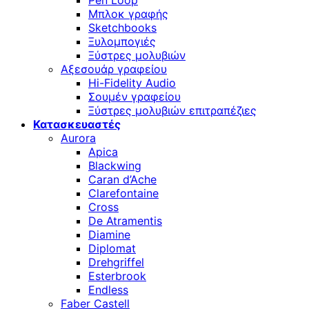
Pen Loop
Μπλοκ γραφής
Sketchbooks
Ξυλομπογιές
Ξύστρες μολυβιών
Αξεσουάρ γραφείου
Hi-Fidelity Audio
Σουμέν γραφείου
Ξύστρες μολυβιών επιτραπέζιες
Κατασκευαστές
Aurora
Apica
Blackwing
Caran d’Ache
Clarefontaine
Cross
De Atramentis
Diamine
Diplomat
Drehgriffel
Esterbrook
Endless
Faber Castell