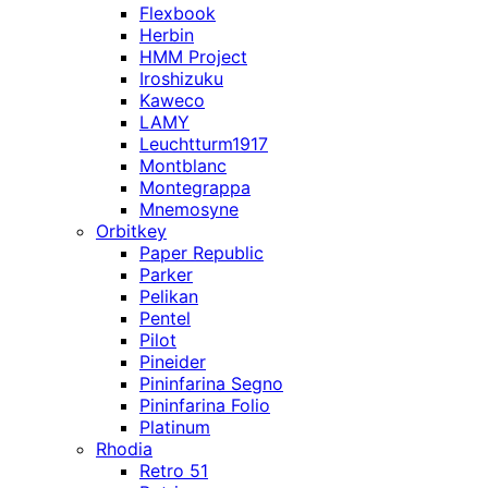
Flexbook
Herbin
HMM Project
Iroshizuku
Kaweco
LAMY
Leuchtturm1917
Montblanc
Montegrappa
Mnemosyne
Orbitkey
Paper Republic
Parker
Pelikan
Pentel
Pilot
Pineider
Pininfarina Segno
Pininfarina Folio
Platinum
Rhodia
Retro 51