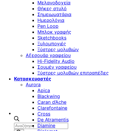
Μελανοδοχεία
Θήκες στυλό
Σημειωματάρια
Ημερολόγια
Pen Loop
Μπλοκ γραφής
Sketchbooks
Ξυλομπογιές
Ξύστρες μολυβιών
Αξεσουάρ γραφείου
Hi-Fidelity Audio
Σουμέν γραφείου
Ξύστρες μολυβιών επιτραπέζιες
Κατασκευαστές
Aurora
Apica
Blackwing
Caran d’Ache
Clarefontaine
Cross
De Atramentis
Αναζήτηση
Diamine