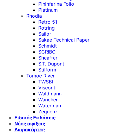
Pininfarina Folio
Platinum
Rhodia
Retro 51
Rotring
Sailor
Sakae Technical Paper
Schmidt
SCRIBO
Sheaffer
S.T. Dupont
Stilform
Tomoe River
TWSBI
Visconti
Waldmann
Wancher
Waterman
Zequenz
Ειδικές Εκδόσεις
Νέες αφίξεις
Δωροκάρτες