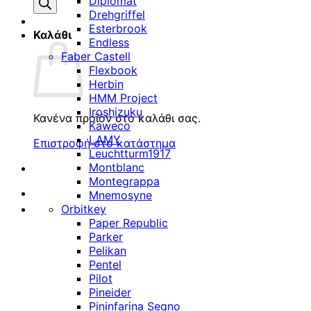
προϊόντων
Diplomat
Drehgriffel
Esterbrook
Καλάθι
Endless
Faber Castell
Flexbook
Herbin
HMM Project
Iroshizuku
Κανένα προϊόν στο καλάθι σας.
Kaweco
LAMY
Επιστροφή στο κατάστημα
Leuchtturm1917
Montblanc
Montegrappa
Mnemosyne
Orbitkey
Paper Republic
Parker
Pelikan
Pentel
Pilot
Pineider
Pininfarina Segno