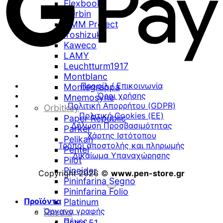
Flexbook
Herbin
HMM Project
Iroshizuku
Kaweco
LAMY
Leuchtturm1917
Montblanc
Προφίλ / Επικοινωνία
Montegrappa
Όροι χρήσης
Mnemosyne
Πολιτική Απορρήτου (GDPR)
Orbitkey
Πολιτική Cookies (ΕΕ)
Paper Republic
Δήλωση Προσβασιμότητας
Parker
Χάρτης Ιστότοπου
Pelikan
Τρόποι αποστολής και πληρωμής
Pentel
Δικαίωμα Υπαναχώρησης
Pilot
Pineider
Copyright 2026 ©
www.pen-store.gr
Pininfarina Segno
Pininfarina Folio
Προϊόντα
Platinum
Όργανα γραφής
Rhodia
Πένες
Retro 51