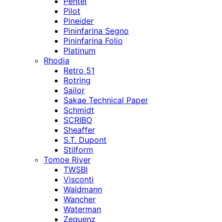
Pentel
Pilot
Pineider
Pininfarina Segno
Pininfarina Folio
Platinum
Rhodia
Retro 51
Rotring
Sailor
Sakae Technical Paper
Schmidt
SCRIBO
Sheaffer
S.T. Dupont
Stilform
Tomoe River
TWSBI
Visconti
Waldmann
Wancher
Waterman
Zequenz