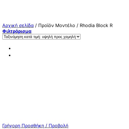
Μετάβαση
στο
περιεχόμενο
Αρχική σελίδα
/
Προϊόν Μοντέλο
/
Rhodia Block R
Φιλτράρισμα
Γρήγορη Προσθήκη / Προβολή