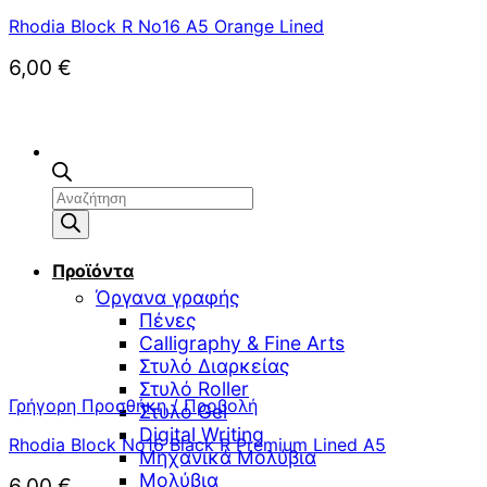
Rhodia Block R No16 A5 Orange Lined
6,00
€
Αναζήτηση
προϊόντων
Προϊόντα
Όργανα γραφής
Πένες
Calligraphy & Fine Arts
Στυλό Διαρκείας
Στυλό Roller
Γρήγορη Προσθήκη / Προβολή
Στυλό Gel
Digital Writing
Rhodia Block No16 Black R Premium Lined A5
Μηχανικά Μολύβια
Μολύβια
6,00
€