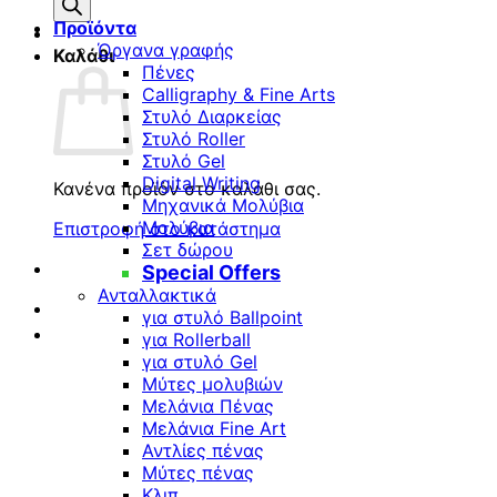
προϊόντων
Προϊόντα
Όργανα γραφής
Καλάθι
Πένες
Calligraphy & Fine Arts
Στυλό Διαρκείας
Στυλό Roller
Στυλό Gel
Digital Writing
Κανένα προϊόν στο καλάθι σας.
Μηχανικά Μολύβια
Μολύβια
Επιστροφή στο κατάστημα
Σετ δώρου
Special Offers
Ανταλλακτικά
για στυλό Ballpoint
για Rollerball
για στυλό Gel
Μύτες μολυβιών
Μελάνια Πένας
Μελάνια Fine Art
Αντλίες πένας
Μύτες πένας
Κλιπ