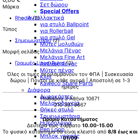
Σετ δώρου
Μάρκα
Special Offers
Ανταλλακτικά
Rhodia
(2)
για στυλό Ballpoint
Τύπος
για Rollerball
για στυλό Gel
Σημειωματάριο
(2)
Μύτες μολυβιών
Μελάνια Πένας
Μορφή σελίδας
Μελάνια Fine Art
Γραμμές Lined-Ruled
(2)
Αντλίες πένας
Μύτες πένας
Όλες οι τιμές περιλαμβάνουν τον ΦΠΑ | Συσκευασία
Κλιπ
δώρου | Πόντοι με κάθε αγορά | Αποστολή σε 1-3
Kaweco Spare Parts
ημέρες
Διάφορα
Δωροκάρτες
Πινδάρου 3 Αθήνα 10671
Μελανοδοχεία
210 361 9667
Θήκες στυλό
Σημειωματάρια
Ωράριο Καταστήματος
Ημερολόγια
Δευτέρα έως Σάββατο
10.00-15.00
Pen Loop
Το φυσικό κατάστημα θα είναι κλειστό από
8/8 έως και
Μπλοκ γραφής
01/09