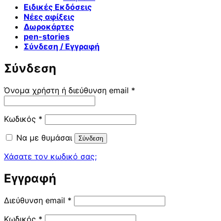
Ειδικές Εκδόσεις
Νέες αφίξεις
Δωροκάρτες
pen-stories
Σύνδεση / Εγγραφή
Σύνδεση
Απαιτείται
Όνομα χρήστη ή διεύθυνση email
*
Απαιτείται
Κωδικός
*
Να με θυμάσαι
Σύνδεση
Χάσατε τον κωδικό σας;
Εγγραφή
Απαιτείται
Διεύθυνση email
*
Απαιτείται
Κωδικός
*