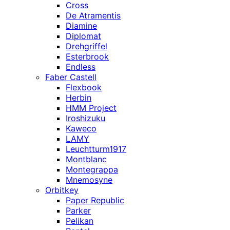
Cross
De Atramentis
Diamine
Diplomat
Drehgriffel
Esterbrook
Endless
Faber Castell
Flexbook
Herbin
HMM Project
Iroshizuku
Kaweco
LAMY
Leuchtturm1917
Montblanc
Montegrappa
Mnemosyne
Orbitkey
Paper Republic
Parker
Pelikan