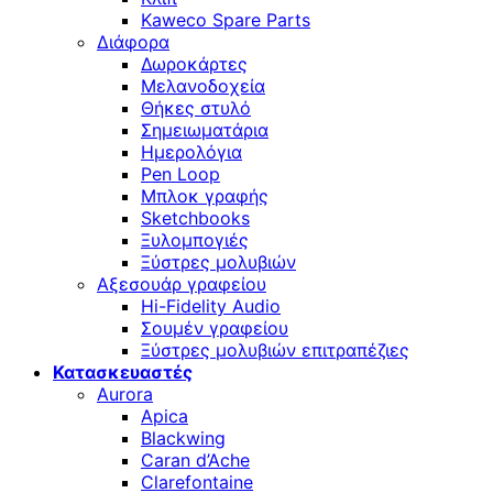
Kaweco Spare Parts
Διάφορα
Δωροκάρτες
Μελανοδοχεία
Θήκες στυλό
Σημειωματάρια
Ημερολόγια
Pen Loop
Μπλοκ γραφής
Sketchbooks
Ξυλομπογιές
Ξύστρες μολυβιών
Αξεσουάρ γραφείου
Hi-Fidelity Audio
Σουμέν γραφείου
Ξύστρες μολυβιών επιτραπέζιες
Κατασκευαστές
Aurora
Apica
Blackwing
Caran d’Ache
Clarefontaine