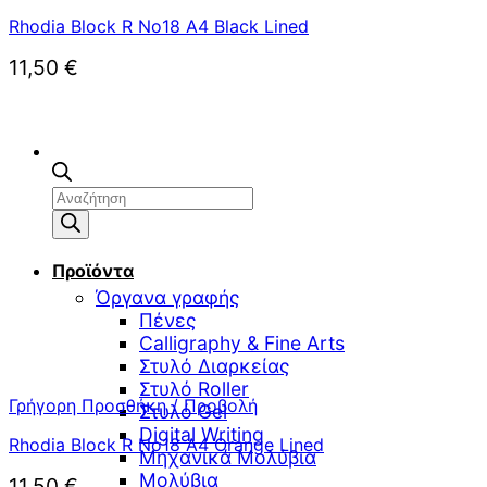
Rhodia Block R No18 A4 Black Lined
11,50
€
Αναζήτηση
προϊόντων
Προϊόντα
Όργανα γραφής
Πένες
Calligraphy & Fine Arts
Στυλό Διαρκείας
Στυλό Roller
Γρήγορη Προσθήκη / Προβολή
Στυλό Gel
Digital Writing
Rhodia Block R No18 A4 Orange Lined
Μηχανικά Μολύβια
Μολύβια
11,50
€