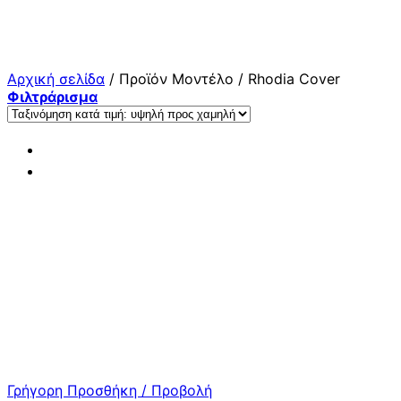
Μετάβαση
στο
περιεχόμενο
Αρχική σελίδα
/
Προϊόν Μοντέλο
/
Rhodia Cover
Φιλτράρισμα
Γρήγορη Προσθήκη / Προβολή