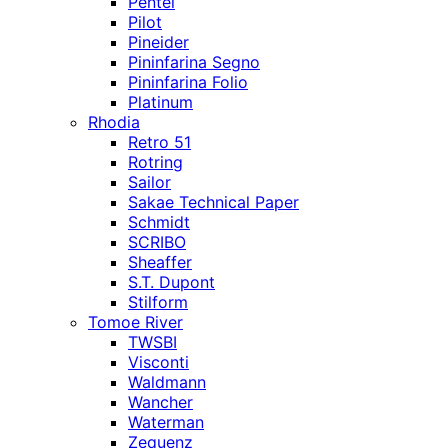
Pentel
Pilot
Pineider
Pininfarina Segno
Pininfarina Folio
Platinum
Rhodia
Retro 51
Rotring
Sailor
Sakae Technical Paper
Schmidt
SCRIBO
Sheaffer
S.T. Dupont
Stilform
Tomoe River
TWSBI
Visconti
Waldmann
Wancher
Waterman
Zequenz