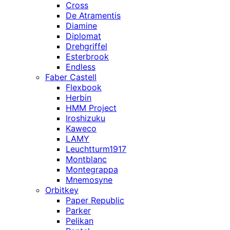
Cross
De Atramentis
Diamine
Diplomat
Drehgriffel
Esterbrook
Endless
Faber Castell
Flexbook
Herbin
HMM Project
Iroshizuku
Kaweco
LAMY
Leuchtturm1917
Montblanc
Montegrappa
Mnemosyne
Orbitkey
Paper Republic
Parker
Pelikan