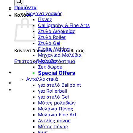
προϊόντων
Προϊόντα
Όργανα γραφής
Καλάθι
Πένες
Calligraphy & Fine Arts
Στυλό Διαρκείας
Στυλό Roller
Στυλό Gel
Digital Writing
Κανένα προϊόν στο καλάθι σας.
Μηχανικά Μολύβια
Μολύβια
Επιστροφή στο κατάστημα
Σετ δώρου
Special Offers
Ανταλλακτικά
για στυλό Ballpoint
για Rollerball
για στυλό Gel
Μύτες μολυβιών
Μελάνια Πένας
Μελάνια Fine Art
Αντλίες πένας
Μύτες πένας
Κλιπ