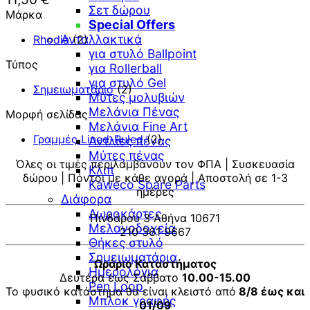
Σετ δώρου
Μάρκα
Special Offers
Ανταλλακτικά
Rhodia
(2)
για στυλό Ballpoint
Τύπος
για Rollerball
για στυλό Gel
Σημειωματάριο
(2)
Μύτες μολυβιών
Μελάνια Πένας
Μορφή σελίδας
Μελάνια Fine Art
Γραμμές Lined-Ruled
(2)
Αντλίες πένας
Μύτες πένας
Όλες οι τιμές περιλαμβάνουν τον ΦΠΑ | Συσκευασία
Κλιπ
δώρου | Πόντοι με κάθε αγορά | Αποστολή σε 1-3
Kaweco Spare Parts
ημέρες
Διάφορα
Δωροκάρτες
Πινδάρου 3 Αθήνα 10671
Μελανοδοχεία
210 361 9667
Θήκες στυλό
Σημειωματάρια
Ωράριο Καταστήματος
Ημερολόγια
Δευτέρα έως Σάββατο
10.00-15.00
Pen Loop
Το φυσικό κατάστημα θα είναι κλειστό από
8/8 έως και
Μπλοκ γραφής
01/09