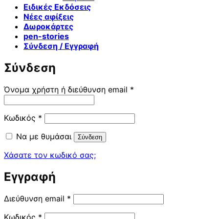
Ειδικές Εκδόσεις
Νέες αφίξεις
Δωροκάρτες
pen-stories
Σύνδεση / Εγγραφή
Σύνδεση
Απαιτείται
Όνομα χρήστη ή διεύθυνση email
*
Απαιτείται
Κωδικός
*
Να με θυμάσαι
Σύνδεση
Χάσατε τον κωδικό σας;
Εγγραφή
Απαιτείται
Διεύθυνση email
*
Απαιτείται
Κωδικός
*