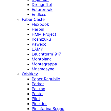
Drehgriffel
Esterbrook
Endless
Faber Castell
Flexbook
Herbin
HMM Project
Iroshizuku
Kaweco
LAMY
Leuchtturm1917
Montblanc
Montegrappa
Mnemosyne
Orbitkey
Paper Republic
Parker
Pelikan
Pentel
Pilot
Pineider
Pininfarina Segno