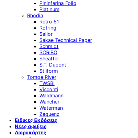
Pininfarina Folio
Platinum
Rhodia
Retro 51
Rotring
Sailor
Sakae Technical Paper
Schmidt
SCRIBO
Sheaffer
S.T. Dupont
Stilform
Tomoe River
TWSBI
Visconti
Waldmann
Wancher
Waterman
Zequenz
Ειδικές Εκδόσεις
Νέες αφίξεις
Δωροκάρτες