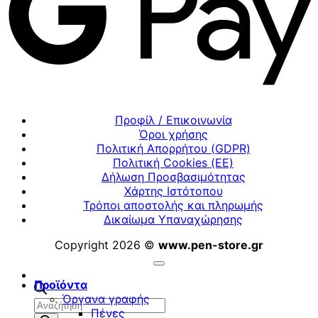
Προφίλ / Επικοινωνία
Όροι χρήσης
Πολιτική Απορρήτου (GDPR)
Πολιτική Cookies (ΕΕ)
Δήλωση Προσβασιμότητας
Χάρτης Ιστότοπου
Τρόποι αποστολής και πληρωμής
Δικαίωμα Υπαναχώρησης
Copyright 2026 ©
www.pen-store.gr
Προϊόντα
Όργανα γραφής
Αναζήτηση
Πένες