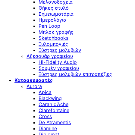
Μελανοδοχεία
Θήκες στυλό
Σημειωματάρια
Ημερολόγια
Pen Loop
Μπλοκ γραφής
Sketchbooks
Ξυλομπογιές
Ξύστρες μολυβιών
Αξεσουάρ γραφείου
Hi-Fidelity Audio
Σουμέν γραφείου
Ξύστρες μολυβιών επιτραπέζιες
Κατασκευαστές
Aurora
Apica
Blackwing
Caran d’Ache
Clarefontaine
Cross
De Atramentis
Diamine
Diplomat