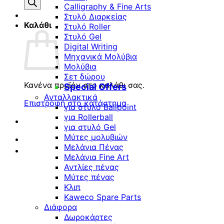
προϊόντων
Calligraphy & Fine Arts
Στυλό Διαρκείας
Καλάθι
Στυλό Roller
Στυλό Gel
Digital Writing
Μηχανικά Μολύβια
Μολύβια
Σετ δώρου
Κανένα προϊόν στο καλάθι σας.
Special Offers
Ανταλλακτικά
Επιστροφή στο κατάστημα
για στυλό Ballpoint
για Rollerball
για στυλό Gel
Μύτες μολυβιών
Μελάνια Πένας
Μελάνια Fine Art
Αντλίες πένας
Μύτες πένας
Κλιπ
Kaweco Spare Parts
Διάφορα
Δωροκάρτες