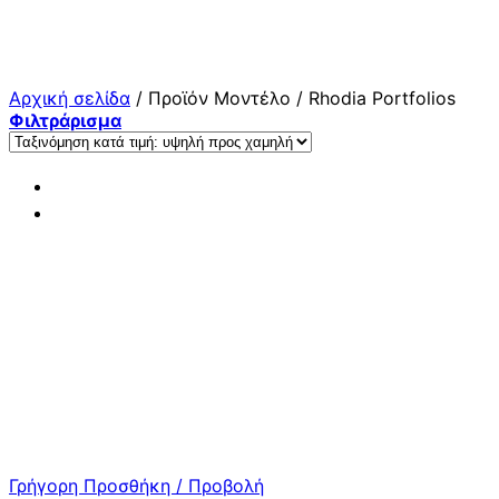
Μετάβαση
στο
περιεχόμενο
Αρχική σελίδα
/
Προϊόν Μοντέλο
/
Rhodia Portfolios
Φιλτράρισμα
Γρήγορη Προσθήκη / Προβολή