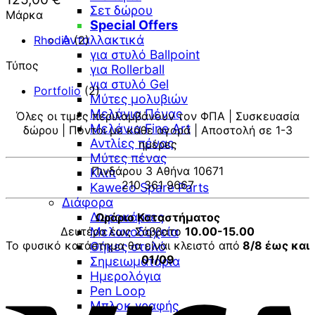
Σετ δώρου
Μάρκα
Special Offers
Ανταλλακτικά
Rhodia
(2)
για στυλό Ballpoint
Τύπος
για Rollerball
για στυλό Gel
Portfolio
(2)
Μύτες μολυβιών
Μελάνια Πένας
Όλες οι τιμές περιλαμβάνουν τον ΦΠΑ | Συσκευασία
Μελάνια Fine Art
δώρου | Πόντοι με κάθε αγορά | Αποστολή σε 1-3
Αντλίες πένας
ημέρες
Μύτες πένας
Πινδάρου 3 Αθήνα 10671
Κλιπ
210 361 9667
Kaweco Spare Parts
Διάφορα
Δωροκάρτες
Ωράριο Καταστήματος
Δευτέρα έως Σάββατο
Μελανοδοχεία
10.00-15.00
Το φυσικό κατάστημα θα είναι κλειστό από
8/8 έως και
Θήκες στυλό
01/09
Σημειωματάρια
Ημερολόγια
V
Pen Loop
Μπλοκ γραφής