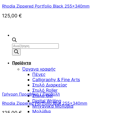
Rhodia Zippered Portfolio Black 255x340mm
125,00
€
Αναζήτηση
προϊόντων
Προϊόντα
Όργανα γραφής
Πένες
Calligraphy & Fine Arts
Στυλό Διαρκείας
Στυλό Roller
Γρήγορη Προσθήκη / Προβολή
Στυλό Gel
Digital Writing
Rhodia Zippered Portfolio Blue 255x340mm
Μηχανικά Μολύβια
Μολύβια
125,00
€