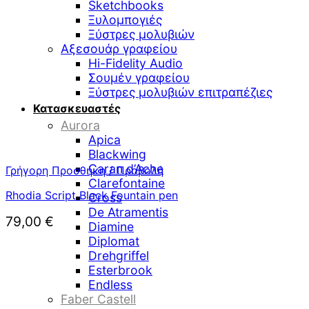
Sketchbooks
Ξυλομπογιές
Ξύστρες μολυβιών
Αξεσουάρ γραφείου
Hi-Fidelity Audio
Σουμέν γραφείου
Ξύστρες μολυβιών επιτραπέζιες
Κατασκευαστές
Aurora
Apica
Blackwing
Caran d’Ache
Γρήγορη Προσθήκη / Προβολή
Clarefontaine
Rhodia Script Black Fountain pen
Cross
De Atramentis
79,00
€
Diamine
Diplomat
Drehgriffel
Esterbrook
Endless
Faber Castell