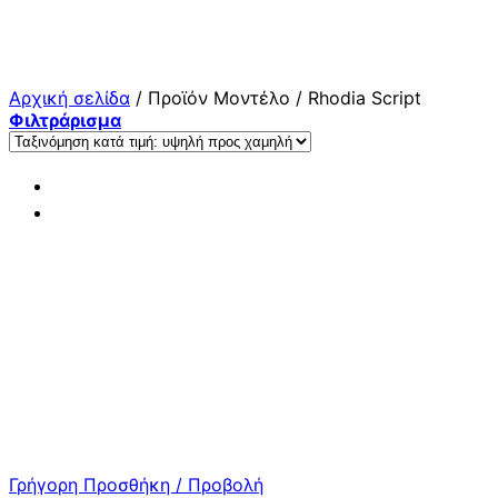
Μετάβαση
στο
περιεχόμενο
Αρχική σελίδα
/
Προϊόν Μοντέλο
/
Rhodia Script
Φιλτράρισμα
Γρήγορη Προσθήκη / Προβολή