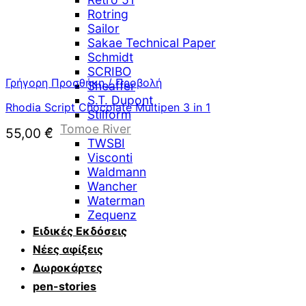
Rotring
Sailor
Sakae Technical Paper
Schmidt
SCRIBO
Γρήγορη Προσθήκη / Προβολή
Sheaffer
S.T. Dupont
Rhodia Script Chocolate Multipen 3 in 1
Stilform
Tomoe River
55,00
€
TWSBI
Visconti
Waldmann
Wancher
Waterman
Zequenz
Ειδικές Εκδόσεις
Νέες αφίξεις
Δωροκάρτες
pen-stories