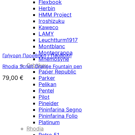
Flexbook
Herbin
HMM Project
Iroshizuku
Kaweco
LAMY
Leuchtturm1917
Montblanc
Montegrappa
Γρήγορη Προσθήκη / Προβολή
Mnemosyne
Orbitkey
Rhodia Script Orange Fountain pen
Paper Republic
79,00
€
Parker
Pelikan
Pentel
Pilot
Pineider
Pininfarina Segno
Pininfarina Folio
Platinum
Rhodia
Retro 51