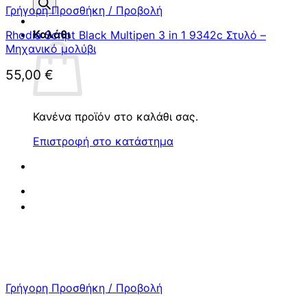
προϊόντων
Γρήγορη Προσθήκη / Προβολή
Καλάθι
Rhodia Script Black Multipen 3 in 1 9342c Στυλό –
Μηχανικό μολύβι
55,00
€
Κανένα προϊόν στο καλάθι σας.
Επιστροφή στο κατάστημα
Γρήγορη Προσθήκη / Προβολή