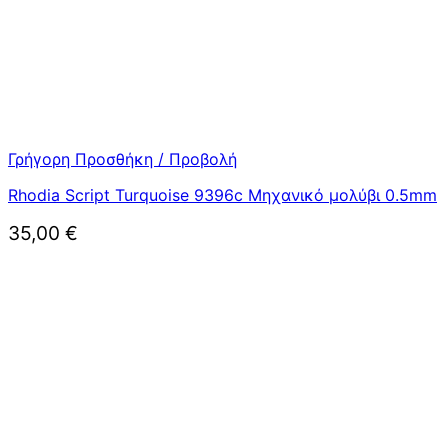
Γρήγορη Προσθήκη / Προβολή
Rhodia Script Turquoise 9396c Μηχανικό μολύβι 0.5mm
35,00
€