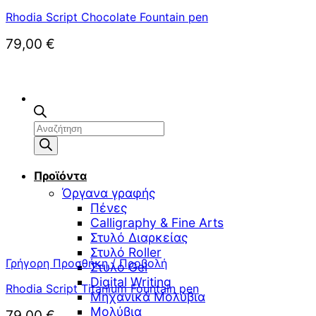
Rhodia Script Chocolate Fountain pen
79,00
€
Αναζήτηση
προϊόντων
Προϊόντα
Όργανα γραφής
Πένες
Calligraphy & Fine Arts
Στυλό Διαρκείας
Στυλό Roller
Γρήγορη Προσθήκη / Προβολή
Στυλό Gel
Digital Writing
Rhodia Script Titanium Fountain pen
Μηχανικά Μολύβια
Μολύβια
79,00
€