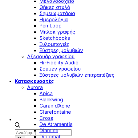
Μελανοδοχεία
Θήκες στυλό
Σημειωματάρια
Ημερολόγια
Pen Loop
Μπλοκ γραφής
Sketchbooks
Ξυλομπογιές
Ξύστρες μολυβιών
Αξεσουάρ γραφείου
Hi-Fidelity Audio
Σουμέν γραφείου
Ξύστρες μολυβιών επιτραπέζιες
Κατασκευαστές
Aurora
Apica
Blackwing
Caran d’Ache
Clarefontaine
Cross
De Atramentis
Diamine
Αναζήτηση
Diplomat