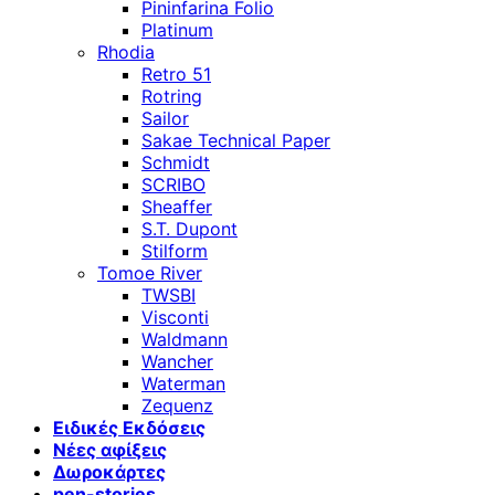
Pininfarina Folio
Platinum
Rhodia
Retro 51
Rotring
Sailor
Sakae Technical Paper
Schmidt
SCRIBO
Sheaffer
S.T. Dupont
Stilform
Tomoe River
TWSBI
Visconti
Waldmann
Wancher
Waterman
Zequenz
Ειδικές Εκδόσεις
Νέες αφίξεις
Δωροκάρτες
pen-stories