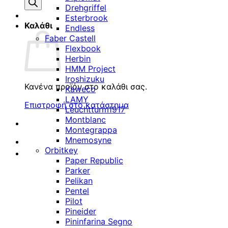
προϊόντων
Drehgriffel
Esterbrook
Καλάθι
Endless
Faber Castell
Flexbook
Herbin
HMM Project
Iroshizuku
Κανένα προϊόν στο καλάθι σας.
Kaweco
LAMY
Επιστροφή στο κατάστημα
Leuchtturm1917
Montblanc
Montegrappa
Mnemosyne
Orbitkey
Paper Republic
Parker
Pelikan
Pentel
Pilot
Pineider
Pininfarina Segno