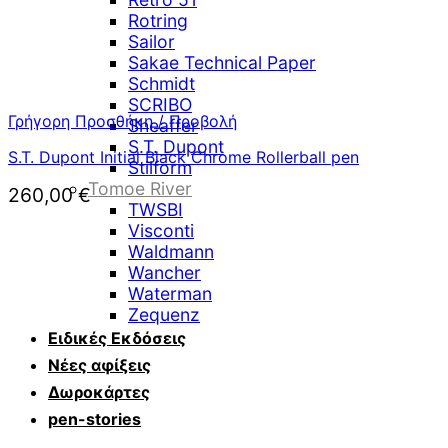
Rotring
Sailor
Sakae Technical Paper
Schmidt
SCRIBO
Γρήγορη Προσθήκη / Προβολή
Sheaffer
S.T. Dupont
S.T. Dupont Initial Black Chrome Rollerball pen
Stilform
Tomoe River
260,00
€
TWSBI
Visconti
Waldmann
Wancher
Waterman
Zequenz
Ειδικές Εκδόσεις
Νέες αφίξεις
Δωροκάρτες
pen-stories