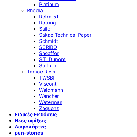
Platinum
Rhodia
Retro 51
Rotring
Sailor
Sakae Technical Paper
Schmidt
SCRIBO
Sheaffer
S.T. Dupont
Stilform
Tomoe River
TWSBI
Visconti
Waldmann
Wancher
Waterman
Zequenz
Ειδικές Εκδόσεις
Νέες αφίξεις
Δωροκάρτες
pen-stories