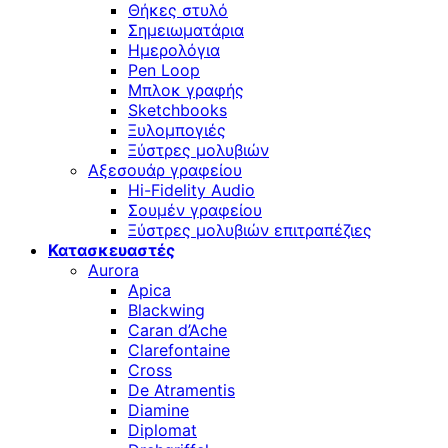
Θήκες στυλό
Σημειωματάρια
Ημερολόγια
Pen Loop
Μπλοκ γραφής
Sketchbooks
Ξυλομπογιές
Ξύστρες μολυβιών
Αξεσουάρ γραφείου
Hi-Fidelity Audio
Σουμέν γραφείου
Ξύστρες μολυβιών επιτραπέζιες
Κατασκευαστές
Aurora
Apica
Blackwing
Caran d’Ache
Clarefontaine
Cross
De Atramentis
Diamine
Diplomat