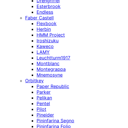
Drehgriffel
Esterbrook
Endless
Faber Castell
Flexbook
Herbin
HMM Project
Iroshizuku
Kaweco
LAMY
Leuchtturm1917
Montblanc
Montegrappa
Mnemosyne
Orbitkey
Paper Republic
Parker
Pelikan
Pentel
Pilot
Pineider
Pininfarina Segno
Pininfarina Folio