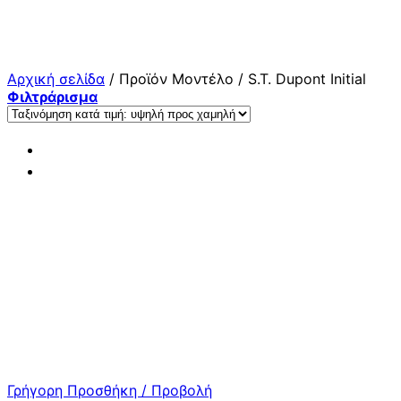
Μετάβαση
στο
περιεχόμενο
Αρχική σελίδα
/
Προϊόν Μοντέλο
/
S.T. Dupont Initial
Φιλτράρισμα
Γρήγορη Προσθήκη / Προβολή