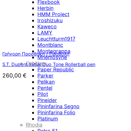
Flexbook
Herbin
HMM Project
Iroshizuku
Kaweco
LAMY
Leuchtturm1917
Montblanc
Montegrappa
Γρήγορη Προσθήκη / Προβολή
Mnemosyne
Orbitkey
S.T. Dupont Initial Duo Tone Rollerball pen
Paper Republic
260,00
€
Parker
Pelikan
Pentel
Pilot
Pineider
Pininfarina Segno
Pininfarina Folio
Platinum
Rhodia
Retro 51