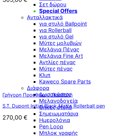
Σετ δώρου
Special Offers
Ανταλλακτικά
για στυλό Ballpoint
για Rollerball
για στυλό Gel
Μύτες μολυβιών
Μελάνια Πένας
Μελάνια Fine Art
Αντλίες πένας
Μύτες πένας
Κλιπ
Kaweco Spare Parts
Διάφορα
Δωροκάρτες
Γρήγορη Προσθήκη / Προβολή
Μελανοδοχεία
S.T. Dupont Initial Black Matte Rollerball pen
Θήκες στυλό
Σημειωματάρια
270,00
€
Ημερολόγια
Pen Loop
Μπλοκ γραφής