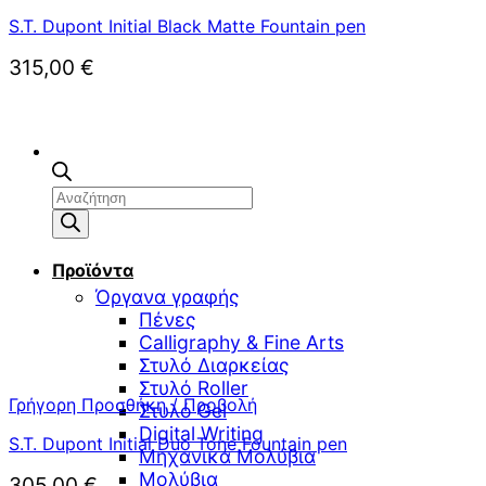
S.T. Dupont Initial Black Matte Fountain pen
315,00
€
Αναζήτηση
προϊόντων
Προϊόντα
Όργανα γραφής
Πένες
Calligraphy & Fine Arts
Στυλό Διαρκείας
Στυλό Roller
Γρήγορη Προσθήκη / Προβολή
Στυλό Gel
Digital Writing
S.T. Dupont Initial Duo Tone Fountain pen
Μηχανικά Μολύβια
Μολύβια
305,00
€