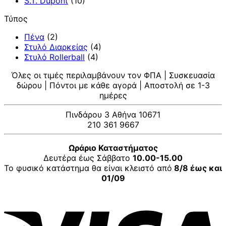
S.T. Dupont
(10)
Τύπος
Πένα
(2)
Στυλό Διαρκείας
(4)
Στυλό Rollerball
(4)
Όλες οι τιμές περιλαμβάνουν τον ΦΠΑ | Συσκευασία
δώρου | Πόντοι με κάθε αγορά | Αποστολή σε 1-3
ημέρες
Πινδάρου 3 Αθήνα 10671
210 361 9667
Ωράριο Καταστήματος
Δευτέρα έως Σάββατο
10.00-15.00
Το φυσικό κατάστημα θα είναι κλειστό από
8/8 έως και
01/09
V