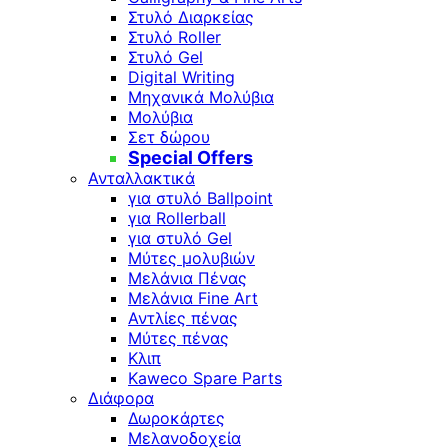
Στυλό Διαρκείας
Στυλό Roller
Στυλό Gel
Digital Writing
Μηχανικά Μολύβια
Μολύβια
Σετ δώρου
Special Offers
Ανταλλακτικά
για στυλό Ballpoint
για Rollerball
για στυλό Gel
Μύτες μολυβιών
Μελάνια Πένας
Μελάνια Fine Art
Αντλίες πένας
Μύτες πένας
Κλιπ
Kaweco Spare Parts
Διάφορα
Δωροκάρτες
Μελανοδοχεία