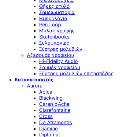
Μελανοδοχεία
Θήκες στυλό
Σημειωματάρια
Ημερολόγια
Pen Loop
Μπλοκ γραφής
Sketchbooks
Ξυλομπογιές
Ξύστρες μολυβιών
Αξεσουάρ γραφείου
Hi-Fidelity Audio
Σουμέν γραφείου
Ξύστρες μολυβιών επιτραπέζιες
Κατασκευαστές
Aurora
Apica
Blackwing
Caran d’Ache
Clarefontaine
Cross
De Atramentis
Diamine
Diplomat