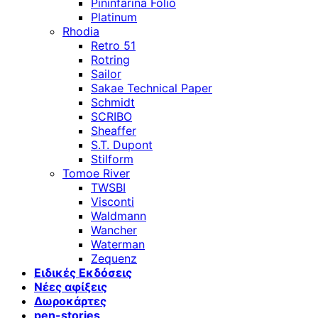
Pininfarina Folio
Platinum
Rhodia
Retro 51
Rotring
Sailor
Sakae Technical Paper
Schmidt
SCRIBO
Sheaffer
S.T. Dupont
Stilform
Tomoe River
TWSBI
Visconti
Waldmann
Wancher
Waterman
Zequenz
Ειδικές Εκδόσεις
Νέες αφίξεις
Δωροκάρτες
pen-stories