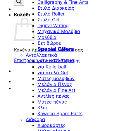
προϊόντων
Calligraphy & Fine Arts
Στυλό Διαρκείας
Στυλό Roller
Καλάθι
Στυλό Gel
Digital Writing
Μηχανικά Μολύβια
Μολύβια
Σετ δώρου
Special Offers
Κανένα προϊόν στο καλάθι σας.
Ανταλλακτικά
Επιστροφή στο κατάστημα
για στυλό Ballpoint
για Rollerball
για στυλό Gel
Μύτες μολυβιών
Μελάνια Πένας
Μελάνια Fine Art
Αντλίες πένας
Μύτες πένας
Κλιπ
Kaweco Spare Parts
Διάφορα
Δωροκάρτες