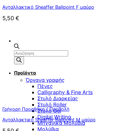
Ανταλλακτικό Sheaffer Ballpoint F μαύρο
5,50
€
Αναζήτηση
προϊόντων
Προϊόντα
Όργανα γραφής
Πένες
Calligraphy & Fine Arts
Στυλό Διαρκείας
Στυλό Roller
Γρήγορη Προσθήκη / Προβολή
Στυλό Gel
Digital Writing
Ανταλλακτικό Sheaffer Ballpoint M μαύρο
Μηχανικά Μολύβια
Μολύβια
5,50
€