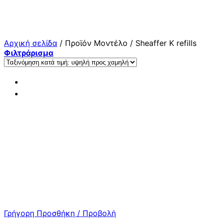
Μετάβαση
στο
περιεχόμενο
Αρχική σελίδα
/
Προϊόν Μοντέλο
/
Sheaffer K refills
Φιλτράρισμα
Γρήγορη Προσθήκη / Προβολή