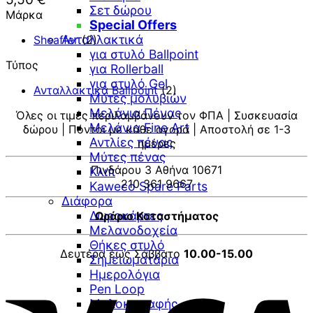
Σετ δώρου
Μάρκα
Special Offers
Ανταλλακτικά
Sheaffer
(2)
για στυλό Ballpoint
Τύπος
για Rollerball
για στυλό Gel
Ανταλλακτικά Ballpoint
(2)
Μύτες μολυβιών
Μελάνια Πένας
Όλες οι τιμές περιλαμβάνουν τον ΦΠΑ | Συσκευασία
Μελάνια Fine Art
δώρου | Πόντοι με κάθε αγορά | Αποστολή σε 1-3
Αντλίες πένας
ημέρες
Μύτες πένας
Πινδάρου 3 Αθήνα 10671
Κλιπ
210 361 9667
Kaweco Spare Parts
Διάφορα
Δωροκάρτες
Ωράριο Καταστήματος
Μελανοδοχεία
Θήκες στυλό
Δευτέρα έως Σάββατο
10.00-15.00
Σημειωματάρια
Ημερολόγια
V
Pen Loop
Μπλοκ γραφής