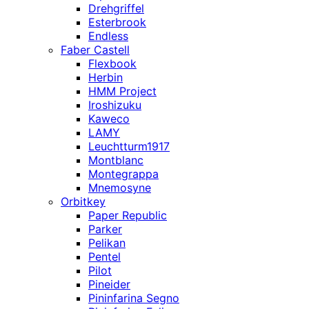
Drehgriffel
Esterbrook
Endless
Faber Castell
Flexbook
Herbin
HMM Project
Iroshizuku
Kaweco
LAMY
Leuchtturm1917
Montblanc
Montegrappa
Mnemosyne
Orbitkey
Paper Republic
Parker
Pelikan
Pentel
Pilot
Pineider
Pininfarina Segno