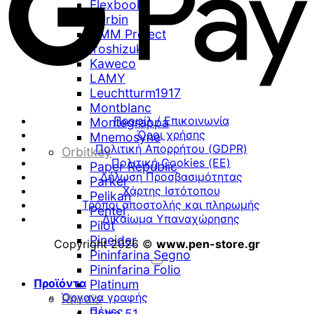
Flexbook
Herbin
HMM Project
Iroshizuku
Kaweco
LAMY
Leuchtturm1917
Montblanc
Προφίλ / Επικοινωνία
Montegrappa
Όροι χρήσης
Mnemosyne
Πολιτική Απορρήτου (GDPR)
Orbitkey
Πολιτική Cookies (ΕΕ)
Paper Republic
Δήλωση Προσβασιμότητας
Parker
Χάρτης Ιστότοπου
Pelikan
Τρόποι αποστολής και πληρωμής
Pentel
Δικαίωμα Υπαναχώρησης
Pilot
Pineider
Copyright 2026 ©
www.pen-store.gr
Pininfarina Segno
Pininfarina Folio
Προϊόντα
Platinum
Όργανα γραφής
Rhodia
Πένες
Retro 51