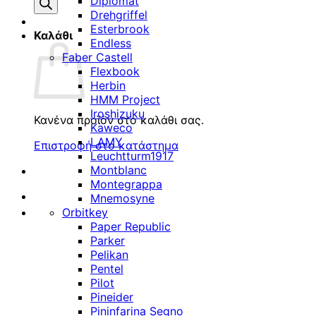
προϊόντων
Diplomat
Drehgriffel
Esterbrook
Καλάθι
Endless
Faber Castell
Flexbook
Herbin
HMM Project
Iroshizuku
Κανένα προϊόν στο καλάθι σας.
Kaweco
LAMY
Επιστροφή στο κατάστημα
Leuchtturm1917
Montblanc
Montegrappa
Mnemosyne
Orbitkey
Paper Republic
Parker
Pelikan
Pentel
Pilot
Pineider
Pininfarina Segno