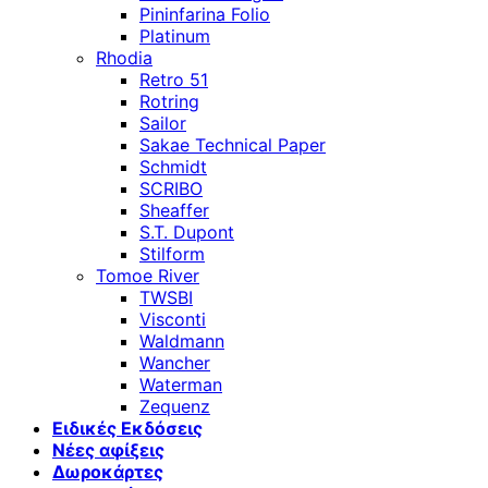
Pininfarina Folio
Platinum
Rhodia
Retro 51
Rotring
Sailor
Sakae Technical Paper
Schmidt
SCRIBO
Sheaffer
S.T. Dupont
Stilform
Tomoe River
TWSBI
Visconti
Waldmann
Wancher
Waterman
Zequenz
Ειδικές Εκδόσεις
Νέες αφίξεις
Δωροκάρτες