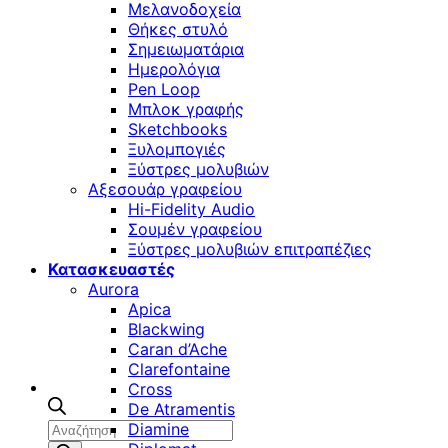
Μελανοδοχεία
Θήκες στυλό
Σημειωματάρια
Ημερολόγια
Pen Loop
Μπλοκ γραφής
Sketchbooks
Ξυλομπογιές
Ξύστρες μολυβιών
Αξεσουάρ γραφείου
Hi-Fidelity Audio
Σουμέν γραφείου
Ξύστρες μολυβιών επιτραπέζιες
Κατασκευαστές
Aurora
Apica
Blackwing
Caran d’Ache
Clarefontaine
Cross
De Atramentis
Αναζήτηση
Diamine