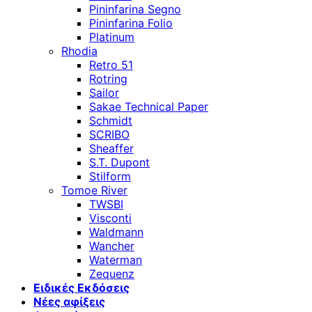
Pininfarina Segno
Pininfarina Folio
Platinum
Rhodia
Retro 51
Rotring
Sailor
Sakae Technical Paper
Schmidt
SCRIBO
Sheaffer
S.T. Dupont
Stilform
Tomoe River
TWSBI
Visconti
Waldmann
Wancher
Waterman
Zequenz
Ειδικές Εκδόσεις
Νέες αφίξεις