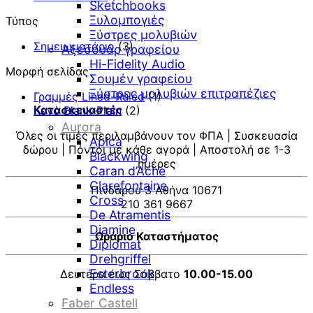
Sketchbooks
Ξυλομπογιές
Τύπος
Ξύστρες μολυβιών
Σημειωματάριο
(3)
Αξεσουάρ γραφείου
Hi-Fidelity Audio
Μορφή σελίδας
Σουμέν γραφείου
Ξύστρες μολυβιών επιτραπέζιες
Γραμμές Lined-Ruled
(1)
Κατασκευαστές
Κενό Blank-Plain
(2)
Aurora
Όλες οι τιμές περιλαμβάνουν τον ΦΠΑ | Συσκευασία
Apica
δώρου | Πόντοι με κάθε αγορά | Αποστολή σε 1-3
Blackwing
ημέρες
Caran d’Ache
Clarefontaine
Πινδάρου 3 Αθήνα 10671
Cross
210 361 9667
De Atramentis
Diamine
Ωράριο Καταστήματος
Diplomat
Drehgriffel
Esterbrook
Δευτέρα έως Σάββατο
10.00-15.00
Endless
V
Faber Castell