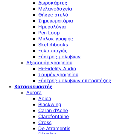
Δωροκάρτες
Μελανοδοχεία
Θήκες στυλό
Σημειωματάρια
Ημερολόγια
Pen Loop
Μπλοκ γραφής
Sketchbooks
Ξυλομπογιές
Ξύστρες μολυβιών
Αξεσουάρ γραφείου
Hi-Fidelity Audio
Σουμέν γραφείου
Ξύστρες μολυβιών επιτραπέζιες
Κατασκευαστές
Aurora
Apica
Blackwing
Caran d’Ache
Clarefontaine
Cross
De Atramentis