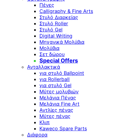
Πένες
Calligraphy & Fine Arts
Στυλό Διαρκείας
Στυλό Roller
Στυλό Gel
Digital Writing
Μηχανικά Μολύβια
Μολύβια
Σετ δώρου
Special Offers
Ανταλλακτικά
για στυλό Ballpoint
για Rollerball
για στυλό Gel
Μύτες μολυβιών
Μελάνια Πένας
Μελάνια Fine Art
Αντλίες πένας
Μύτες πένας
Κλιπ
Kaweco Spare Parts
Διάφορα