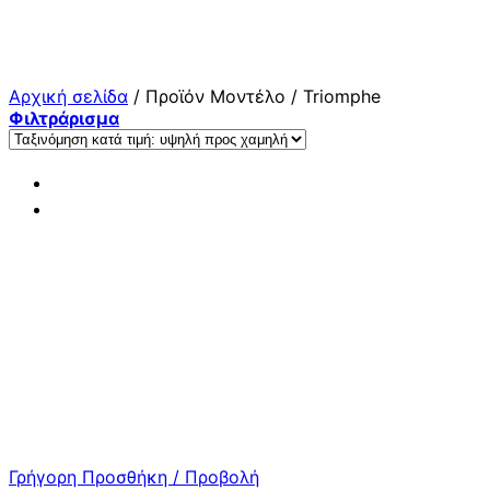
Μετάβαση
στο
περιεχόμενο
Αρχική σελίδα
/
Προϊόν Μοντέλο
/
Triomphe
Φιλτράρισμα
Γρήγορη Προσθήκη / Προβολή