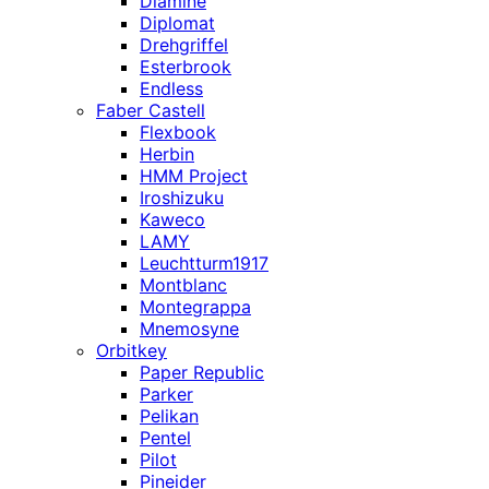
Diamine
Diplomat
Drehgriffel
Esterbrook
Endless
Faber Castell
Flexbook
Herbin
HMM Project
Iroshizuku
Kaweco
LAMY
Leuchtturm1917
Montblanc
Montegrappa
Mnemosyne
Orbitkey
Paper Republic
Parker
Pelikan
Pentel
Pilot
Pineider