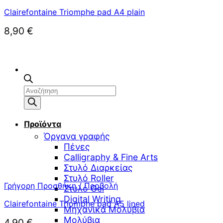
Clairefontaine Triomphe pad A4 plain
8,90
€
Αναζήτηση
προϊόντων
Προϊόντα
Όργανα γραφής
Πένες
Calligraphy & Fine Arts
Στυλό Διαρκείας
Στυλό Roller
Γρήγορη Προσθήκη / Προβολή
Στυλό Gel
Digital Writing
Clairefontaine Triomphe pad A5 lined
Μηχανικά Μολύβια
Μολύβια
4,90
€