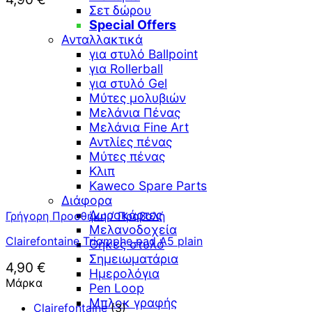
Σετ δώρου
Special Offers
Ανταλλακτικά
για στυλό Ballpoint
για Rollerball
για στυλό Gel
Μύτες μολυβιών
Μελάνια Πένας
Μελάνια Fine Art
Αντλίες πένας
Μύτες πένας
Κλιπ
Kaweco Spare Parts
Διάφορα
Δωροκάρτες
Γρήγορη Προσθήκη / Προβολή
Μελανοδοχεία
Clairefontaine Triomphe pad A5 plain
Θήκες στυλό
Σημειωματάρια
4,90
€
Ημερολόγια
Μάρκα
Pen Loop
Μπλοκ γραφής
Clairefontaine
(3)