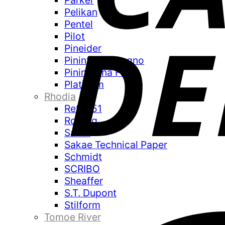
Parker
Pelikan
Pentel
Pilot
Pineider
Pininfarina Segno
Pininfarina Folio
Platinum
Rhodia
Retro 51
Rotring
Sailor
Sakae Technical Paper
Schmidt
SCRIBO
Sheaffer
S.T. Dupont
Stilform
Tomoe River