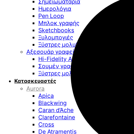
Σημειωματάρια
Ημερολόγια
Pen Loop
Μπλοκ γραφής
Sketchbooks
Ξυλομπογιές
Ξύστρες μολυβιών
Αξεσουάρ γραφείου
Hi-Fidelity Audio
Σουμέν γραφείου
Ξύστρες μολυβιών επιτραπέζιες
Κατασκευαστές
Aurora
Apica
Blackwing
Caran d’Ache
Clarefontaine
Cross
De Atramentis