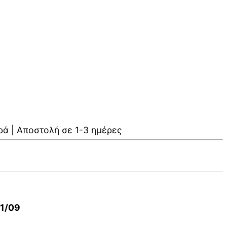
ρά | Αποστολή σε 1-3 ημέρες
01/09
V