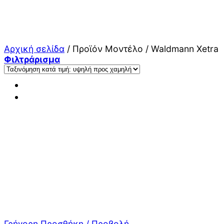
Μετάβαση
στο
περιεχόμενο
Αρχική σελίδα
/
Προϊόν Μοντέλο
/
Waldmann Xetra
Φιλτράρισμα
Γρήγορη Προσθήκη / Προβολή