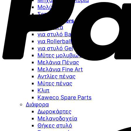
Μηχανικά Μολύβια
Μολύβια
Σετ δώρου
Special Offers
Ανταλλακτικά
για στυλό Ballpoint
για Rollerball
για στυλό Gel
Μύτες μολυβιών
Μελάνια Πένας
Μελάνια Fine Art
Αντλίες πένας
Μύτες πένας
Κλιπ
Kaweco Spare Parts
Διάφορα
Δωροκάρτες
Μελανοδοχεία
Θήκες στυλό