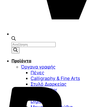
Αναζήτηση
προϊόντων
Προϊόντα
Όργανα γραφής
Πένες
Calligraphy & Fine Arts
Στυλό Διαρκείας
Στυλό Roller
Στυλό Gel
Digital Writing