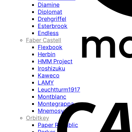
Diamine
Diplomat
Drehgriffel
Esterbrook
Endless
Faber Castell
Flexbook
Herbin
HMM Project
Iroshizuku
Kaweco
LAMY
Leuchtturm1917
Montblanc
Montegrappa
Mnemosyne
Orbitkey
Paper Republic