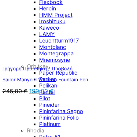
Flexbook
Herbin
HMM Project
Iroshizuku
Kaweco
LAMY
Leuchtturm1917
Montblanc
Montegrappa
Mnemosyne
Orbitkey
Γρήγορη Προσθήκη / Προβολή
Paper Republic
Parker
Sailor Manyo II Wisteria Fountain Pen
Pelikan
Original
Η
245,00
€
199,00
€
Pentel
price
τρέχουσα
Pilot
was:
τιμή
Pineider
245,00 €.
είναι:
Pininfarina Segno
199,00 €.
Pininfarina Folio
Platinum
Rhodia
Retro 51