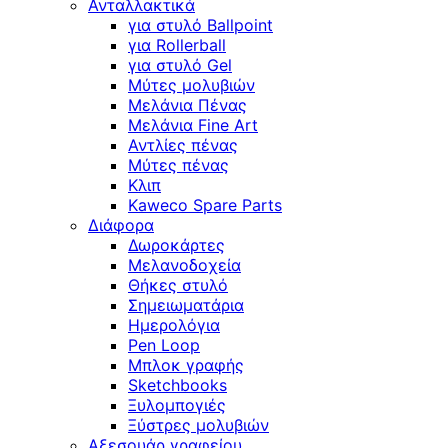
Ανταλλακτικά
για στυλό Ballpoint
για Rollerball
για στυλό Gel
Μύτες μολυβιών
Μελάνια Πένας
Μελάνια Fine Art
Αντλίες πένας
Μύτες πένας
Κλιπ
Kaweco Spare Parts
Διάφορα
Δωροκάρτες
Μελανοδοχεία
Θήκες στυλό
Σημειωματάρια
Ημερολόγια
Pen Loop
Μπλοκ γραφής
Sketchbooks
Ξυλομπογιές
Ξύστρες μολυβιών
Αξεσουάρ γραφείου