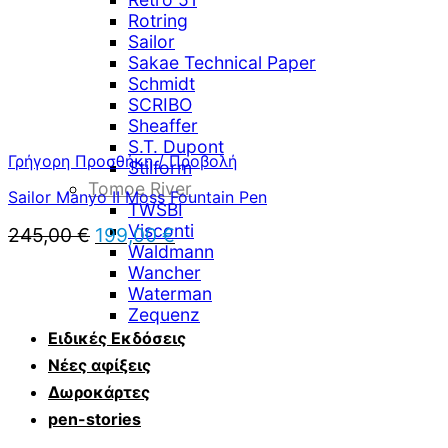
Rotring
Sailor
Sakae Technical Paper
Schmidt
SCRIBO
Sheaffer
S.T. Dupont
Γρήγορη Προσθήκη / Προβολή
Stilform
Tomoe River
Sailor Manyo II Moss Fountain Pen
TWSBI
Visconti
Original
Η
245,00
€
199,00
€
Waldmann
price
τρέχουσα
was:
Wancher
τιμή
245,00 €.
είναι:
Waterman
199,00 €.
Zequenz
Ειδικές Εκδόσεις
Νέες αφίξεις
Δωροκάρτες
pen-stories