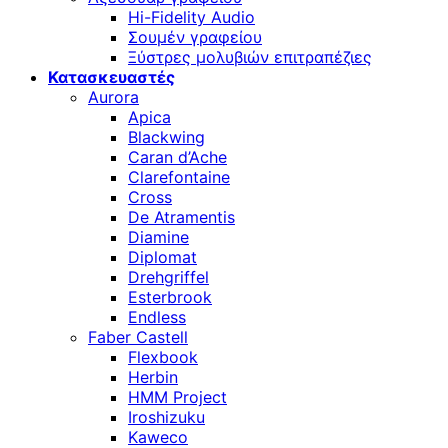
Hi-Fidelity Audio
Σουμέν γραφείου
Ξύστρες μολυβιών επιτραπέζιες
Κατασκευαστές
Aurora
Apica
Blackwing
Caran d’Ache
Clarefontaine
Cross
De Atramentis
Diamine
Diplomat
Drehgriffel
Esterbrook
Endless
Faber Castell
Flexbook
Herbin
HMM Project
Iroshizuku
Kaweco