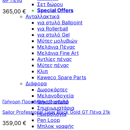
MF Πένα
Σετ δώρου
Special Offers
365,00
€
Ανταλλακτικά
για στυλό Ballpoint
για Rollerball
για στυλό Gel
Μύτες μολυβιών
Μελάνια Πένας
Μελάνια Fine Art
Αντλίες πένας
Μύτες πένας
Κλιπ
Kaweco Spare Parts
Διάφορα
Δωροκάρτες
Μελανοδοχεία
Γρήγορη Προσθήκη / Προβολή
Θήκες στυλό
Σημειωματάρια
Sailor Professional Gear Black Gold GT Πένα 21k
Ημερολόγια
Pen Loop
359,00
€
Μπλοκ γραφής