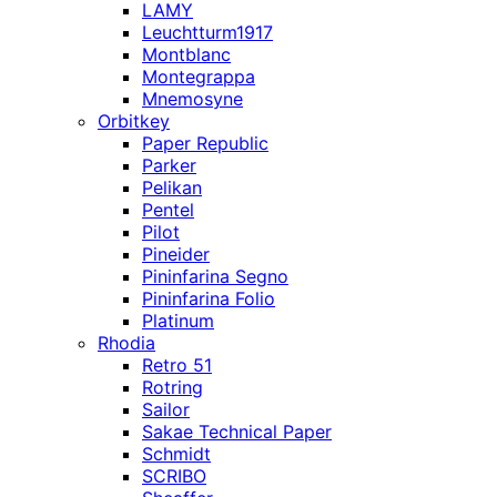
LAMY
Leuchtturm1917
Montblanc
Montegrappa
Mnemosyne
Orbitkey
Paper Republic
Parker
Pelikan
Pentel
Pilot
Pineider
Pininfarina Segno
Pininfarina Folio
Platinum
Rhodia
Retro 51
Rotring
Sailor
Sakae Technical Paper
Schmidt
SCRIBO