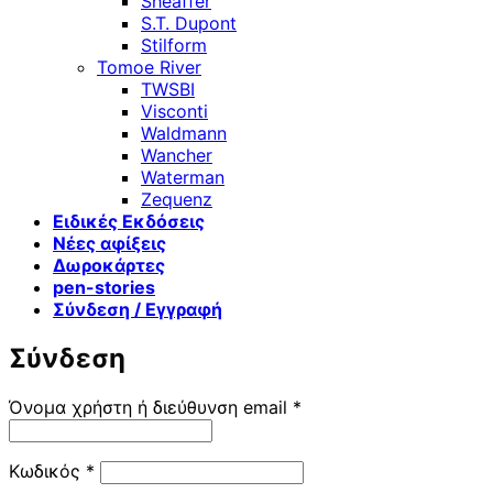
Sheaffer
S.T. Dupont
Stilform
Tomoe River
TWSBI
Visconti
Waldmann
Wancher
Waterman
Zequenz
Ειδικές Εκδόσεις
Νέες αφίξεις
Δωροκάρτες
pen-stories
Σύνδεση / Εγγραφή
Σύνδεση
Απαιτείται
Όνομα χρήστη ή διεύθυνση email
*
Απαιτείται
Κωδικός
*