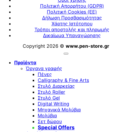
Όροι χρήσης
Πολιτική Απορρήτου (GDPR)
Πολιτική Cookies (ΕΕ)
Δήλωση Προσβασιμότητας
Χάρτης Ιστότοπου
Τρόποι αποστολής και πληρωμής
Δικαίωμα Υπαναχώρησης
Copyright 2026 ©
www.pen-store.gr
Προϊόντα
Όργανα γραφής
Πένες
Calligraphy & Fine Arts
Στυλό Διαρκείας
Στυλό Roller
Στυλό Gel
Digital Writing
Μηχανικά Μολύβια
Μολύβια
Σετ δώρου
Special Offers