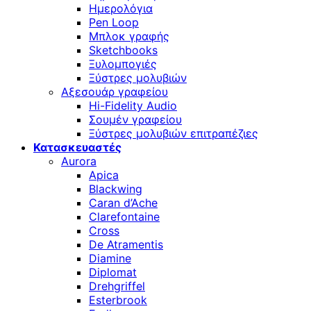
Ημερολόγια
Pen Loop
Μπλοκ γραφής
Sketchbooks
Ξυλομπογιές
Ξύστρες μολυβιών
Αξεσουάρ γραφείου
Hi-Fidelity Audio
Σουμέν γραφείου
Ξύστρες μολυβιών επιτραπέζιες
Κατασκευαστές
Aurora
Apica
Blackwing
Caran d’Ache
Clarefontaine
Cross
De Atramentis
Diamine
Diplomat
Drehgriffel
Esterbrook