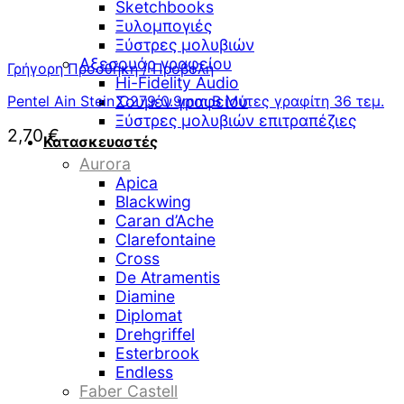
Sketchbooks
Ξυλομπογιές
Ξύστρες μολυβιών
Αξεσουάρ γραφείου
Γρήγορη Προσθήκη / Προβολή
Hi-Fidelity Audio
Pentel Ain Stein C279 0.9mm B Μύτες γραφίτη 36 τεμ.
Σουμέν γραφείου
Ξύστρες μολυβιών επιτραπέζιες
2,70
€
Κατασκευαστές
Aurora
Apica
Blackwing
Caran d’Ache
Clarefontaine
Cross
De Atramentis
Diamine
Diplomat
Drehgriffel
Esterbrook
Endless
Faber Castell