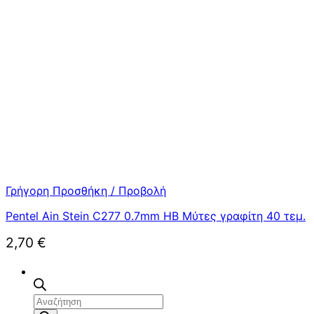
Γρήγορη Προσθήκη / Προβολή
Pentel Ain Stein C277 0.7mm HB Μύτες γραφίτη 40 τεμ.
2,70
€
Αναζήτηση