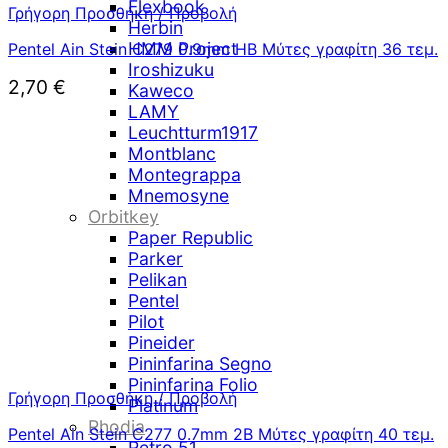
Flexbook
Γρήγορη Προσθήκη / Προβολή
Herbin
HMM Project
Pentel Ain Stein C279 0.9mm HB Μύτες γραφίτη 36 τεμ.
Iroshizuku
2,70
€
Kaweco
LAMY
Leuchtturm1917
Montblanc
Montegrappa
Mnemosyne
Orbitkey
Paper Republic
Parker
Pelikan
Pentel
Pilot
Pineider
Pininfarina Segno
Pininfarina Folio
Γρήγορη Προσθήκη / Προβολή
Platinum
Rhodia
Pentel Ain Stein C277 0.7mm 2B Μύτες γραφίτη 40 τεμ.
Retro 51