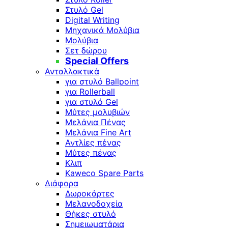
Στυλό Gel
Digital Writing
Μηχανικά Μολύβια
Μολύβια
Σετ δώρου
Special Offers
Ανταλλακτικά
για στυλό Ballpoint
για Rollerball
για στυλό Gel
Μύτες μολυβιών
Μελάνια Πένας
Μελάνια Fine Art
Αντλίες πένας
Μύτες πένας
Κλιπ
Kaweco Spare Parts
Διάφορα
Δωροκάρτες
Μελανοδοχεία
Θήκες στυλό
Σημειωματάρια