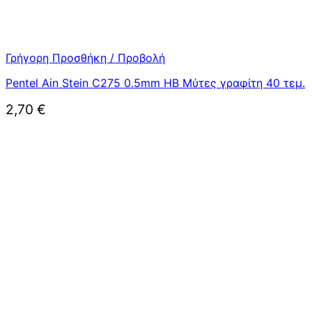
Γρήγορη Προσθήκη / Προβολή
Pentel Ain Stein C275 0.5mm HB Μύτες γραφίτη 40 τεμ.
2,70
€