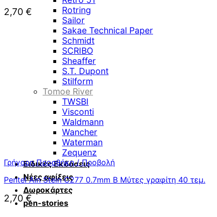
Rotring
2,70
€
Sailor
Sakae Technical Paper
Schmidt
SCRIBO
Sheaffer
S.T. Dupont
Stilform
Tomoe River
TWSBI
Visconti
Waldmann
Wancher
Waterman
Zequenz
Γρήγορη Προσθήκη / Προβολή
Ειδικές Εκδόσεις
Νέες αφίξεις
Pentel Ain Stein C277 0.7mm B Μύτες γραφίτη 40 τεμ.
Δωροκάρτες
2,70
€
pen-stories