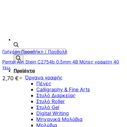
Αναζήτηση
Γρήγορη Προσθήκη / Προβολή
προϊόντων
Pentel Ain Stein C2754b 0.5mm 4B Μύτες γραφίτη 40
τεμ.
Προϊόντα
Όργανα γραφής
2,70
€
Πένες
Calligraphy & Fine Arts
Στυλό Διαρκείας
Στυλό Roller
Στυλό Gel
Digital Writing
Μηχανικά Μολύβια
Μολύβια