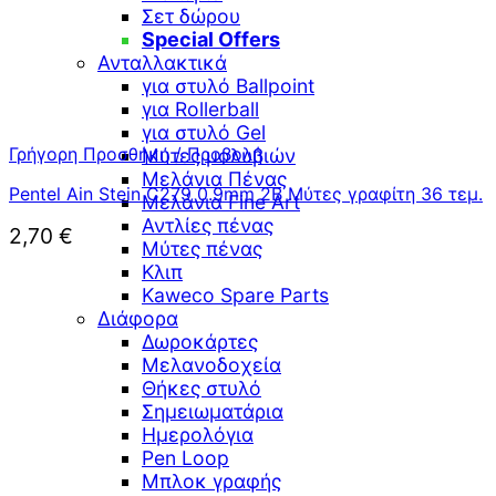
Σετ δώρου
Special Offers
Ανταλλακτικά
για στυλό Ballpoint
για Rollerball
για στυλό Gel
Γρήγορη Προσθήκη / Προβολή
Μύτες μολυβιών
Μελάνια Πένας
Pentel Ain Stein C279 0.9mm 2B Μύτες γραφίτη 36 τεμ.
Μελάνια Fine Art
Αντλίες πένας
2,70
€
Μύτες πένας
Κλιπ
Kaweco Spare Parts
Διάφορα
Δωροκάρτες
Μελανοδοχεία
Θήκες στυλό
Σημειωματάρια
Ημερολόγια
Pen Loop
Μπλοκ γραφής