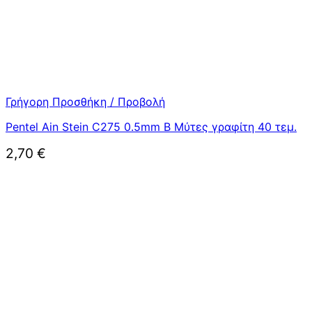
Γρήγορη Προσθήκη / Προβολή
Pentel Ain Stein C275 0.5mm B Μύτες γραφίτη 40 τεμ.
2,70
€