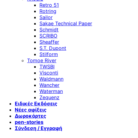
Retro 51
Rotring
Sailor
Sakae Technical Paper
Schmidt
SCRIBO
Sheaffer
S.T. Dupont
Stilform
Tomoe River
TWSBI
Visconti
Waldmann
Wancher
Waterman
Zequenz
Ειδικές Εκδόσεις
Νέες αφίξεις
Δωροκάρτες
pen-stories
Σύνδεση / Εγγραφή