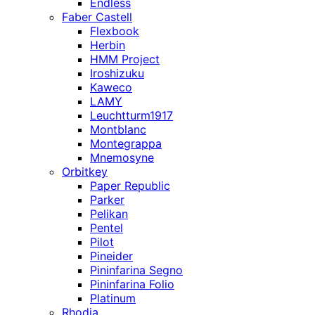
Endless
Faber Castell
Flexbook
Herbin
HMM Project
Iroshizuku
Kaweco
LAMY
Leuchtturm1917
Montblanc
Montegrappa
Mnemosyne
Orbitkey
Paper Republic
Parker
Pelikan
Pentel
Pilot
Pineider
Pininfarina Segno
Pininfarina Folio
Platinum
Rhodia