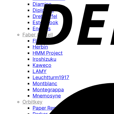
Diamine
Diplomat
Drehgriffel
Esterbrook
Endless
Faber Castell
Flexbook
Herbin
HMM Project
Iroshizuku
Kaweco
LAMY
Leuchtturm1917
Montblanc
Montegrappa
Mnemosyne
Orbitkey
Paper Republic