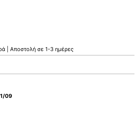
ρά | Αποστολή σε 1-3 ημέρες
01/09
V