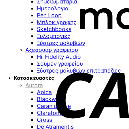
Σημειωματάρια
Ημερολόγια
Pen Loop
Μπλοκ γραφής
Sketchbooks
Ξυλομπογιές
Ξύστρες μολυβιών
Αξεσουάρ γραφείου
Hi-Fidelity Audio
Σουμέν γραφείου
Ξύστρες μολυβιών επιτραπέζιες
Κατασκευαστές
Aurora
Apica
Blackwing
Caran d’Ache
Clarefontaine
Cross
De Atramentis