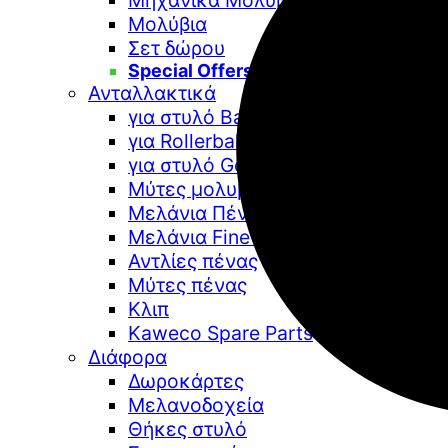
Μηχανικά Μολύβια
Μολύβια
Σετ δώρου
Special Offers
Ανταλλακτικά
για στυλό Ballpoint
για Rollerball
για στυλό Gel
Μύτες μολυβιών
Μελάνια Πένας
Μελάνια Fine Art
Αντλίες πένας
Μύτες πένας
Κλιπ
Kaweco Spare Parts
Διάφορα
Δωροκάρτες
Μελανοδοχεία
Θήκες στυλό