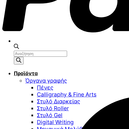
Αναζήτηση
προϊόντων
Προϊόντα
Όργανα γραφής
Πένες
Calligraphy & Fine Arts
Στυλό Διαρκείας
Στυλό Roller
Στυλό Gel
Digital Writing