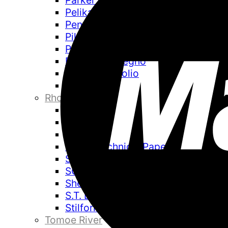
Parker
Pelikan
Pentel
Pilot
Pineider
Pininfarina Segno
Pininfarina Folio
Platinum
Rhodia
Retro 51
Rotring
Sailor
Sakae Technical Paper
Schmidt
SCRIBO
Sheaffer
S.T. Dupont
Stilform
Tomoe River