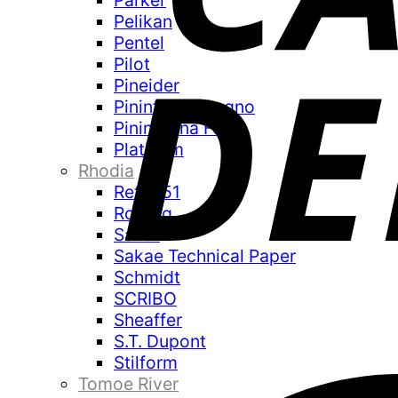
Parker
Pelikan
Pentel
Pilot
Pineider
Pininfarina Segno
Pininfarina Folio
Platinum
Rhodia
Retro 51
Rotring
Sailor
Sakae Technical Paper
Schmidt
SCRIBO
Sheaffer
S.T. Dupont
Stilform
Tomoe River