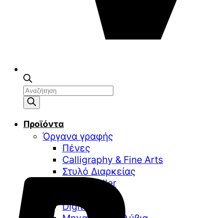
Αναζήτηση
προϊόντων
Προϊόντα
Όργανα γραφής
Πένες
Calligraphy & Fine Arts
Στυλό Διαρκείας
Στυλό Roller
Στυλό Gel
Digital Writing