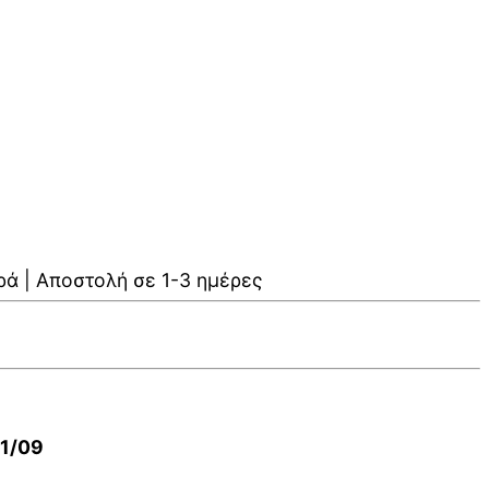
ρά | Αποστολή σε 1-3 ημέρες
01/09
V