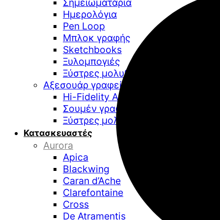
Σημειωματάρια
Ημερολόγια
Pen Loop
Μπλοκ γραφής
Sketchbooks
Ξυλομπογιές
Ξύστρες μολυβιών
Αξεσουάρ γραφείου
Hi-Fidelity Audio
Σουμέν γραφείου
Ξύστρες μολυβιών επιτραπέζιες
Κατασκευαστές
Aurora
Apica
Blackwing
Caran d’Ache
Clarefontaine
Cross
De Atramentis