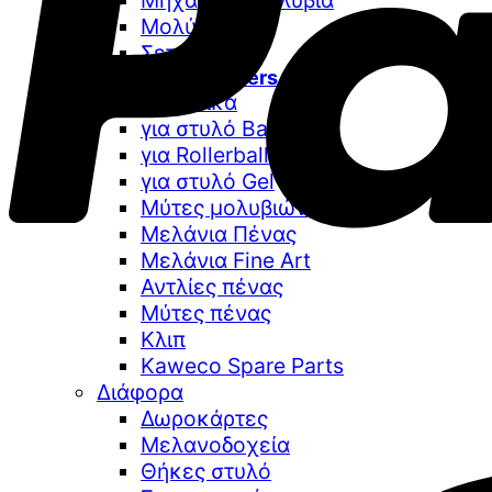
Μηχανικά Μολύβια
Μολύβια
Σετ δώρου
Special Offers
Ανταλλακτικά
για στυλό Ballpoint
για Rollerball
για στυλό Gel
Μύτες μολυβιών
Μελάνια Πένας
Μελάνια Fine Art
Αντλίες πένας
Μύτες πένας
Κλιπ
Kaweco Spare Parts
Διάφορα
Δωροκάρτες
Μελανοδοχεία
Θήκες στυλό