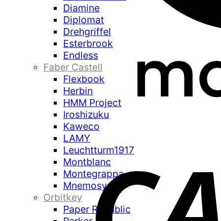
Diamine
Diplomat
Drehgriffel
Esterbrook
Endless
Faber Castell
Flexbook
Herbin
HMM Project
Iroshizuku
Kaweco
LAMY
Leuchtturm1917
Montblanc
Montegrappa
Mnemosyne
Orbitkey
Paper Republic