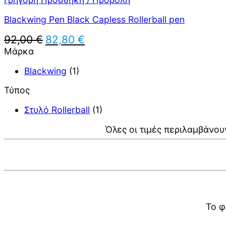
Blackwing Pen Black Capless Rollerball pen
Original
Η
92,00
€
82,80
€
price
τρέχουσα
Μάρκα
was:
τιμή
92,00 €.
είναι:
Blackwing
(1)
82,80 €.
Τύπος
Στυλό Rollerball
(1)
Όλες οι τιμές περιλαμβάνου
Το φ