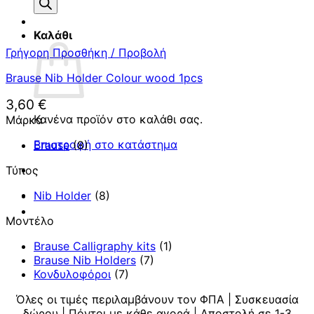
προϊόντων
Καλάθι
Γρήγορη Προσθήκη / Προβολή
Brause Nib Holder Colour wood 1pcs
3,60
€
Κανένα προϊόν στο καλάθι σας.
Μάρκα
Επιστροφή στο κατάστημα
Brause
(8)
Τύπος
Nib Holder
(8)
Μοντέλο
Brause Calligraphy kits
(1)
Brause Nib Holders
(7)
Κονδυλοφόροι
(7)
Όλες οι τιμές περιλαμβάνουν τον ΦΠΑ | Συσκευασία
δώρου | Πόντοι με κάθε αγορά | Αποστολή σε 1-3