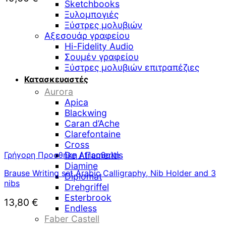
Sketchbooks
Ξυλομπογιές
Ξύστρες μολυβιών
Αξεσουάρ γραφείου
Hi-Fidelity Audio
Σουμέν γραφείου
Ξύστρες μολυβιών επιτραπέζιες
Κατασκευαστές
Aurora
Apica
Blackwing
Caran d’Ache
Clarefontaine
Cross
Γρήγορη Προσθήκη / Προβολή
De Atramentis
Diamine
Brause Writing set Arabic Calligraphy, Nib Holder and 3
Diplomat
nibs
Drehgriffel
Esterbrook
13,80
€
Endless
Faber Castell