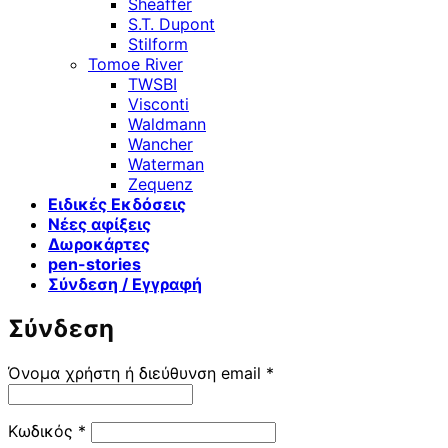
Sheaffer
S.T. Dupont
Stilform
Tomoe River
TWSBI
Visconti
Waldmann
Wancher
Waterman
Zequenz
Ειδικές Εκδόσεις
Νέες αφίξεις
Δωροκάρτες
pen-stories
Σύνδεση / Εγγραφή
Σύνδεση
Απαιτείται
Όνομα χρήστη ή διεύθυνση email
*
Απαιτείται
Κωδικός
*