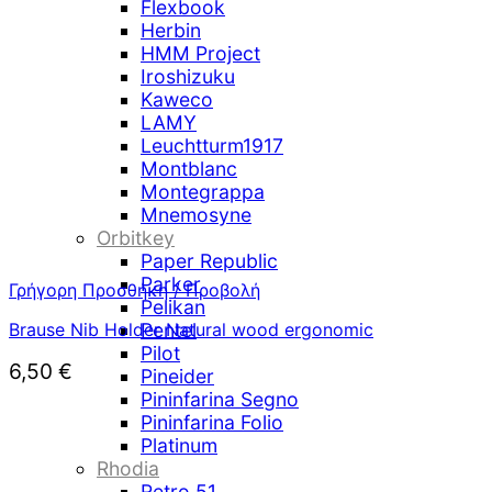
Flexbook
Herbin
HMM Project
Iroshizuku
Kaweco
LAMY
Leuchtturm1917
Montblanc
Montegrappa
Mnemosyne
Orbitkey
Paper Republic
Parker
Γρήγορη Προσθήκη / Προβολή
Pelikan
Brause Nib Holder Natural wood ergonomic
Pentel
Pilot
6,50
€
Pineider
Pininfarina Segno
Pininfarina Folio
Platinum
Rhodia
Retro 51