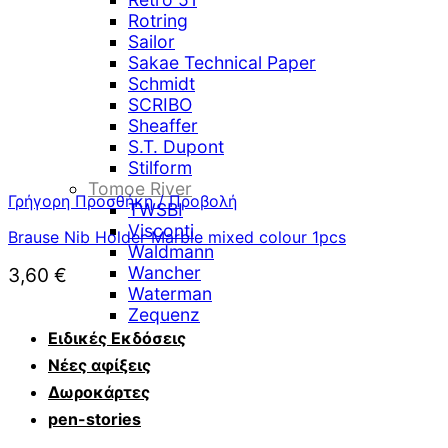
Rotring
Sailor
Sakae Technical Paper
Schmidt
SCRIBO
Sheaffer
S.T. Dupont
Stilform
Tomoe River
Γρήγορη Προσθήκη / Προβολή
TWSBI
Visconti
Brause Nib Holder Marble mixed colour 1pcs
Waldmann
Wancher
3,60
€
Waterman
Zequenz
Ειδικές Εκδόσεις
Νέες αφίξεις
Δωροκάρτες
pen-stories