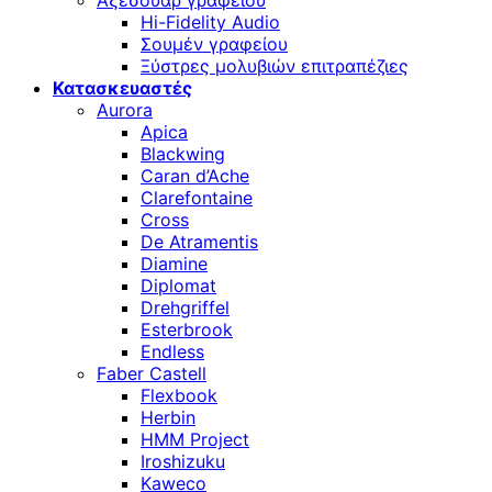
Αξεσουάρ γραφείου
Hi-Fidelity Audio
Σουμέν γραφείου
Ξύστρες μολυβιών επιτραπέζιες
Κατασκευαστές
Aurora
Apica
Blackwing
Caran d’Ache
Clarefontaine
Cross
De Atramentis
Diamine
Diplomat
Drehgriffel
Esterbrook
Endless
Faber Castell
Flexbook
Herbin
HMM Project
Iroshizuku
Kaweco