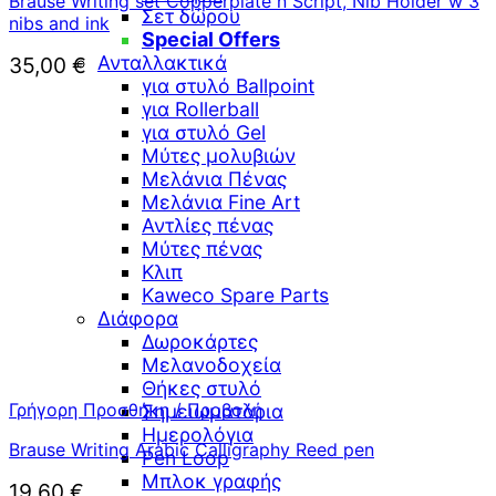
Brause Writing set Copperplate n Script, Nib Holder w 3
Σετ δώρου
nibs and ink
Special Offers
Ανταλλακτικά
35,00
€
για στυλό Ballpoint
για Rollerball
για στυλό Gel
Μύτες μολυβιών
Μελάνια Πένας
Μελάνια Fine Art
Αντλίες πένας
Μύτες πένας
Κλιπ
Kaweco Spare Parts
Διάφορα
Δωροκάρτες
Μελανοδοχεία
Θήκες στυλό
Γρήγορη Προσθήκη / Προβολή
Σημειωματάρια
Ημερολόγια
Brause Writing Arabic Calligraphy Reed pen
Pen Loop
Μπλοκ γραφής
19,60
€