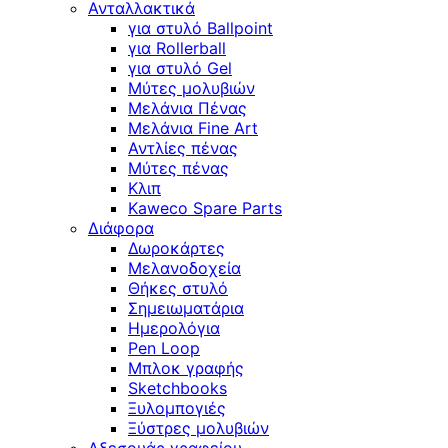
Ανταλλακτικά
για στυλό Ballpoint
για Rollerball
για στυλό Gel
Μύτες μολυβιών
Μελάνια Πένας
Μελάνια Fine Art
Αντλίες πένας
Μύτες πένας
Κλιπ
Kaweco Spare Parts
Διάφορα
Δωροκάρτες
Μελανοδοχεία
Θήκες στυλό
Σημειωματάρια
Ημερολόγια
Pen Loop
Μπλοκ γραφής
Sketchbooks
Ξυλομπογιές
Ξύστρες μολυβιών