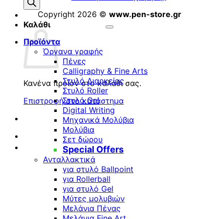
προϊόντων
Copyright 2026 ©
www.pen-store.gr
Καλάθι
Προϊόντα
Όργανα γραφής
Πένες
Calligraphy & Fine Arts
Στυλό Διαρκείας
Κανένα προϊόν στο καλάθι σας.
Στυλό Roller
Στυλό Gel
Επιστροφή στο κατάστημα
Digital Writing
Μηχανικά Μολύβια
Μολύβια
Σετ δώρου
Special Offers
Ανταλλακτικά
για στυλό Ballpoint
για Rollerball
για στυλό Gel
Μύτες μολυβιών
Μελάνια Πένας
Μελάνια Fine Art