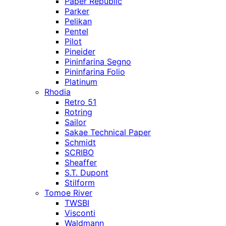
Paper Republic
Parker
Pelikan
Pentel
Pilot
Pineider
Pininfarina Segno
Pininfarina Folio
Platinum
Rhodia
Retro 51
Rotring
Sailor
Sakae Technical Paper
Schmidt
SCRIBO
Sheaffer
S.T. Dupont
Stilform
Tomoe River
TWSBI
Visconti
Waldmann