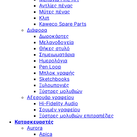
Αντλίες πένας
Μύτες πένας
Κλιπ
Kaweco Spare Parts
Διάφορα
Δωροκάρτες
Μελανοδοχεία
Θήκες στυλό
Σημειωματάρια
Ημερολόγια
Pen Loop
Μπλοκ γραφής
Sketchbooks
Ξυλομπογιές
Ξύστρες μολυβιών
Αξεσουάρ γραφείου
Hi-Fidelity Audio
Σουμέν γραφείου
Ξύστρες μολυβιών επιτραπέζιες
Κατασκευαστές
Aurora
Apica