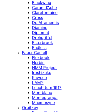
Blackwing
Caran d’Ache
Clarefontaine
Cross
De Atramentis
Diamine
Diplomat
Drehgriffel
Esterbrook
Endless
Faber Castell
Flexbook
Herbin
HMM Project
Iroshizuku
Kaweco
LAMY
Leuchtturm1917
Montblanc
Montegrappa
Mnemosyne
Orbitkey