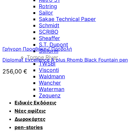
Rotring
Sailor
Sakae Technical Paper
Schmidt
SCRIBO
Sheaffer
S.T. Dupont
Γρήγορη Προσθήκη / Προβολή
Stilform
Tomoe River
Diplomat Excellence A plus Rhomb Black Fountain pen
TWSBI
Visconti
256,00
€
Waldmann
Wancher
Waterman
Zequenz
Ειδικές Εκδόσεις
Νέες αφίξεις
Δωροκάρτες
pen-stories