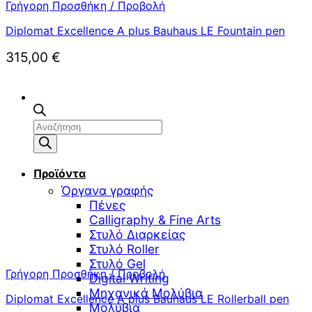
Γρήγορη Προσθήκη / Προβολή
Diplomat Excellence A plus Bauhaus LE Fountain pen
315,00
€
Αναζήτηση
προϊόντων
Προϊόντα
Όργανα γραφής
Πένες
Calligraphy & Fine Arts
Στυλό Διαρκείας
Στυλό Roller
Στυλό Gel
Γρήγορη Προσθήκη / Προβολή
Digital Writing
Μηχανικά Μολύβια
Diplomat Excellence A plus Bauhaus LE Rollerball pen
Μολύβια