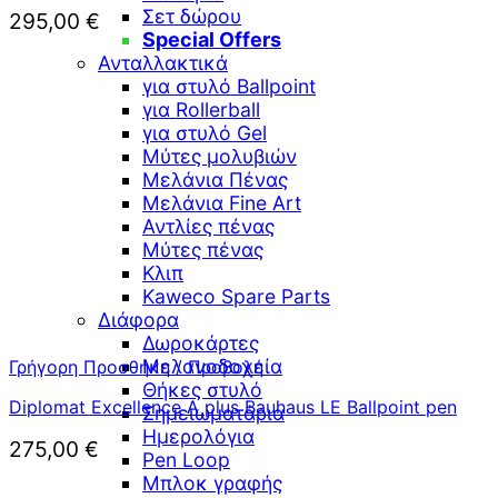
Σετ δώρου
295,00
€
Special Offers
Ανταλλακτικά
για στυλό Ballpoint
για Rollerball
για στυλό Gel
Μύτες μολυβιών
Μελάνια Πένας
Μελάνια Fine Art
Αντλίες πένας
Μύτες πένας
Κλιπ
Kaweco Spare Parts
Διάφορα
Δωροκάρτες
Μελανοδοχεία
Γρήγορη Προσθήκη / Προβολή
Θήκες στυλό
Diplomat Excellence A plus Bauhaus LE Ballpoint pen
Σημειωματάρια
Ημερολόγια
275,00
€
Pen Loop
Μπλοκ γραφής