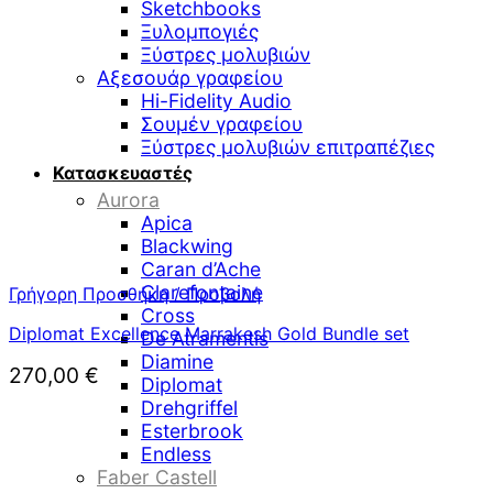
Sketchbooks
Ξυλομπογιές
Ξύστρες μολυβιών
Αξεσουάρ γραφείου
Hi-Fidelity Audio
Σουμέν γραφείου
Ξύστρες μολυβιών επιτραπέζιες
Κατασκευαστές
Aurora
Apica
Blackwing
Caran d’Ache
Clarefontaine
Γρήγορη Προσθήκη / Προβολή
Cross
Diplomat Excellence Marrakesh Gold Bundle set
De Atramentis
Diamine
270,00
€
Diplomat
Drehgriffel
Esterbrook
Endless
Faber Castell