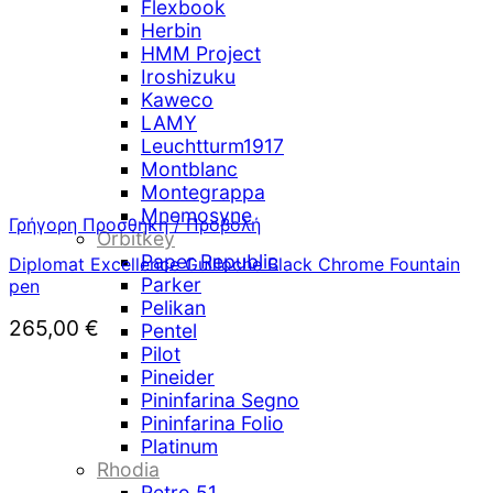
Flexbook
Herbin
HMM Project
Iroshizuku
Kaweco
LAMY
Leuchtturm1917
Montblanc
Montegrappa
Mnemosyne
Γρήγορη Προσθήκη / Προβολή
Orbitkey
Paper Republic
Diplomat Excellence Guilloche Black Chrome Fountain
Parker
pen
Pelikan
265,00
€
Pentel
Pilot
Pineider
Pininfarina Segno
Pininfarina Folio
Platinum
Rhodia
Retro 51