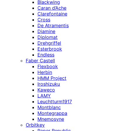
Blackwing
Caran d’Ache
Clarefontaine
Cross
De Atramentis
Diamine
Diplomat
Drehgriffel
Esterbrook
Endless
Faber Castell
Flexbook
Herbin
HMM Project
Iroshizuku
Kaweco
LAMY
Leuchtturm1917
Montblanc
Montegrappa
Mnemosyne
Orbitkey
Paper Republic