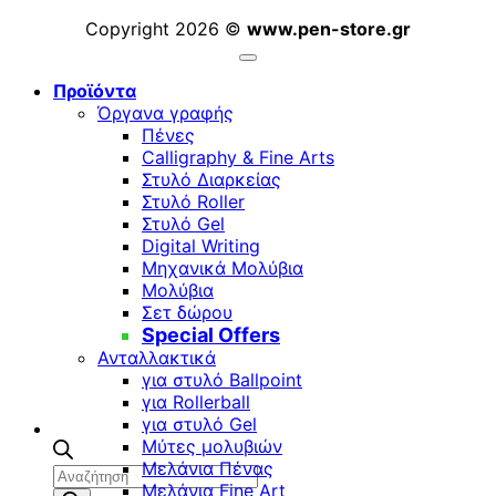
Copyright 2026 ©
www.pen-store.gr
Προϊόντα
Όργανα γραφής
Πένες
Calligraphy & Fine Arts
Στυλό Διαρκείας
Στυλό Roller
Στυλό Gel
Digital Writing
Μηχανικά Μολύβια
Μολύβια
Σετ δώρου
Special Offers
Ανταλλακτικά
για στυλό Ballpoint
για Rollerball
για στυλό Gel
Μύτες μολυβιών
Μελάνια Πένας
Αναζήτηση
Μελάνια Fine Art