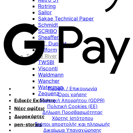
Rotring
Sailor
Sakae Technical Paper
Schmidt
SCRIBO
Sheaffer
S.T. Dupont
Stilform
Tomoe River
TWSBI
Visconti
Waldmann
Wancher
Waterman
Προφίλ / Επικοινωνία
Zequenz
Όροι χρήσης
Ειδικές Εκδόσεις
Πολιτική Απορρήτου (GDPR)
Πολιτική Cookies (ΕΕ)
Νέες αφίξεις
Δήλωση Προσβασιμότητας
Δωροκάρτες
Χάρτης Ιστότοπου
Τρόποι αποστολής και πληρωμής
pen-stories
Δικαίωμα Υπαναχώρησης