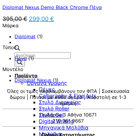
Diplomat Nexus Demo Black Chrome Πένα
Original
Η
395,00
€
299,00
€
price
τρέχουσα
Μάρκα
was:
τιμή
395,00 €.
είναι:
Diplomat
(1)
299,00 €.
Τύπος
Αναζήτηση
Πένα
(1)
προϊόντων
Μοντέλο
Προϊόντα
Diplomat Nexus
(1)
Όργανα γραφής
Πένες
Όλες οι τιμές περιλαμβάνουν τον ΦΠΑ | Συσκευασία
Calligraphy & Fine Arts
δώρου | Πόντοι με κάθε αγορά | Αποστολή σε 1-3
Στυλό Διαρκείας
ημέρες
Στυλό Roller
Στυλό Gel
Πινδάρου 3 Αθήνα 10671
210 361 9667
Digital Writing
Μηχανικά Μολύβια
Μολύβια
Ωράριο Καταστήματος