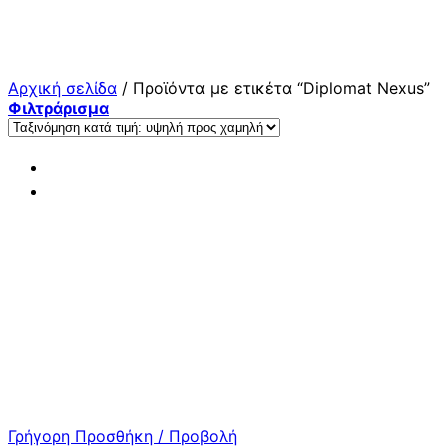
Μετάβαση
στο
περιεχόμενο
Αρχική σελίδα
/
Προϊόντα με ετικέτα “Diplomat Nexus”
Φιλτράρισμα
Γρήγορη Προσθήκη / Προβολή