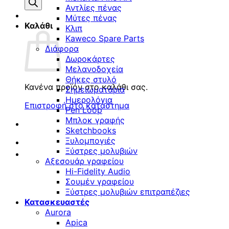
προϊόντων
Αντλίες πένας
Μύτες πένας
Καλάθι
Κλιπ
Kaweco Spare Parts
Διάφορα
Δωροκάρτες
Μελανοδοχεία
Θήκες στυλό
Κανένα προϊόν στο καλάθι σας.
Σημειωματάρια
Ημερολόγια
Επιστροφή στο κατάστημα
Pen Loop
Μπλοκ γραφής
Sketchbooks
Ξυλομπογιές
Ξύστρες μολυβιών
Αξεσουάρ γραφείου
Hi-Fidelity Audio
Σουμέν γραφείου
Ξύστρες μολυβιών επιτραπέζιες
Κατασκευαστές
Aurora
Apica