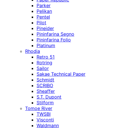
Parker
Pelikan
Pentel
Pilot
Pineider
Pininfarina Segno
Pininfarina Folio
Platinum
Rhodia
Retro 51
Rotring
Sailor
Sakae Technical Paper
Schmidt
SCRIBO
Sheaffer
S.T. Dupont
Stilform
Tomoe River
TWSBI
Visconti
Waldmann