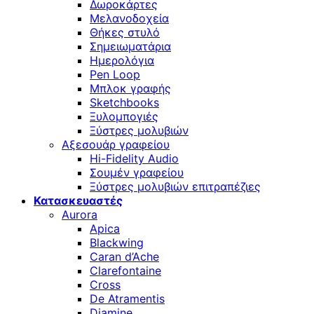
Δωροκάρτες
Μελανοδοχεία
Θήκες στυλό
Σημειωματάρια
Ημερολόγια
Pen Loop
Μπλοκ γραφής
Sketchbooks
Ξυλομπογιές
Ξύστρες μολυβιών
Αξεσουάρ γραφείου
Hi-Fidelity Audio
Σουμέν γραφείου
Ξύστρες μολυβιών επιτραπέζιες
Κατασκευαστές
Aurora
Apica
Blackwing
Caran d’Ache
Clarefontaine
Cross
De Atramentis
Diamine