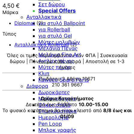
Σετ δώρου
4,50
€
Special Offers
Μάρκα
Ανταλλακτικά
Diplomat
(2)
για στυλό Ballpoint
για Rollerball
Τύπος
για στυλό Gel
Μύτες μολυβιών
Ανταλλακτικά Rollerball
(2)
Μελάνια Πένας
Μελάνια Fine Art
Όλες οι τιμές περιλαμβάνουν τον ΦΠΑ | Συσκευασία
Αντλίες πένας
δώρου | Πόντοι με κάθε αγορά | Αποστολή σε 1-3
Μύτες πένας
ημέρες
Κλιπ
Πινδάρου 3 Αθήνα 10671
Kaweco Spare Parts
210 361 9667
Διάφορα
Δωροκάρτες
Μελανοδοχεία
Ωράριο Καταστήματος
Δευτέρα έως Σάββατο
10.00-15.00
Θήκες στυλό
Το φυσικό κατάστημα θα είναι κλειστό από
8/8 έως και
Σημειωματάρια
01/09
Ημερολόγια
Pen Loop
V
Μπλοκ γραφής