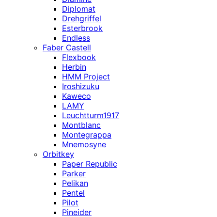
Diplomat
Drehgriffel
Esterbrook
Endless
Faber Castell
Flexbook
Herbin
HMM Project
Iroshizuku
Kaweco
LAMY
Leuchtturm1917
Montblanc
Montegrappa
Mnemosyne
Orbitkey
Paper Republic
Parker
Pelikan
Pentel
Pilot
Pineider