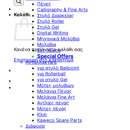
προϊόντων
Πένες
Calligraphy & Fine Arts
Καλάθι
Στυλό Διαρκείας
Στυλό Roller
Στυλό Gel
Digital Writing
Μηχανικά Μολύβια
Μολύβια
Κανένα προϊόν στο καλάθι σας.
Σετ δώρου
Special Offers
Επιστροφή στο κατάστημα
Ανταλλακτικά
για στυλό Ballpoint
για Rollerball
για στυλό Gel
Μύτες μολυβιών
Μελάνια Πένας
Μελάνια Fine Art
Αντλίες πένας
Μύτες πένας
Κλιπ
Kaweco Spare Parts
Διάφορα