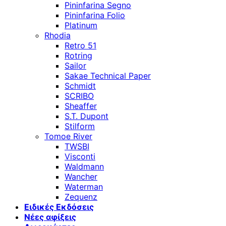
Pininfarina Segno
Pininfarina Folio
Platinum
Rhodia
Retro 51
Rotring
Sailor
Sakae Technical Paper
Schmidt
SCRIBO
Sheaffer
S.T. Dupont
Stilform
Tomoe River
TWSBI
Visconti
Waldmann
Wancher
Waterman
Zequenz
Ειδικές Εκδόσεις
Νέες αφίξεις