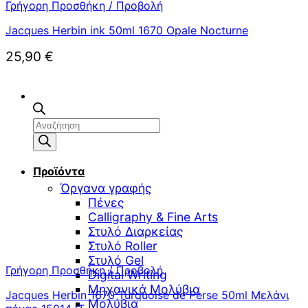
Γρήγορη Προσθήκη / Προβολή
Jacques Herbin ink 50ml 1670 Opale Nocturne
25,90
€
Αναζήτηση
προϊόντων
Προϊόντα
Όργανα γραφής
Πένες
Calligraphy & Fine Arts
Στυλό Διαρκείας
Στυλό Roller
Στυλό Gel
Γρήγορη Προσθήκη / Προβολή
Digital Writing
Μηχανικά Μολύβια
Jacques Herbin 1670 Turquoise de Perse 50ml Μελάνι
Μολύβια