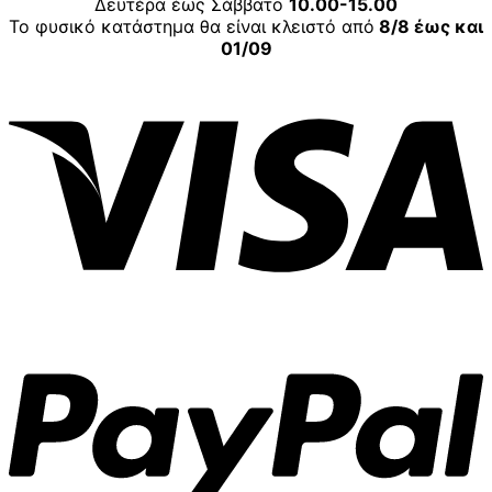
Δευτέρα έως Σάββατο
10.00-15.00
Το φυσικό κατάστημα θα είναι κλειστό από
8/8 έως και
01/09
V
P