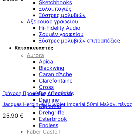
Sketchbooks
Ξυλομπογιές
Ξύστρες μολυβιών
Αξεσουάρ γραφείου
Hi-Fidelity Audio
Σουμέν γραφείου
Ξύστρες μολυβιών επιτραπέζιες
Κατασκευαστές
Aurora
Apica
Blackwing
Caran d’Ache
Clarefontaine
Cross
Γρήγορη Προσθήκη / Προβολή
De Atramentis
Diamine
Jacques Herbin 1670 Violet Imperial 50ml Μελάνι πένας
Diplomat
Drehgriffel
25,90
€
Esterbrook
Endless
Faber Castell