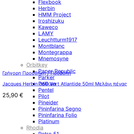
Flexbook
Herbin
HMM Project
Iroshizuku
Kaweco
LAMY
Leuchtturm1917
Montblanc
Montegrappa
Mnemosyne
Orbitkey
Paper Republic
Γρήγορη Προσθήκη / Προβολή
Parker
Pelikan
Jacques Herbin 350 Vert Atlantide 50ml Μελάνι πένας
Pentel
25,90
€
Pilot
Pineider
Pininfarina Segno
Pininfarina Folio
Platinum
Rhodia
Retro 51