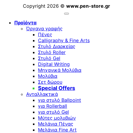
Copyright 2026 ©
www.pen-store.gr
Προϊόντα
Όργανα γραφής
Πένες
Calligraphy & Fine Arts
Στυλό Διαρκείας
Στυλό Roller
Στυλό Gel
Digital Writing
Μηχανικά Μολύβια
Μολύβια
Σετ δώρου
Special Offers
Ανταλλακτικά
για στυλό Ballpoint
για Rollerball
για στυλό Gel
Μύτες μολυβιών
Μελάνια Πένας
Μελάνια Fine Art