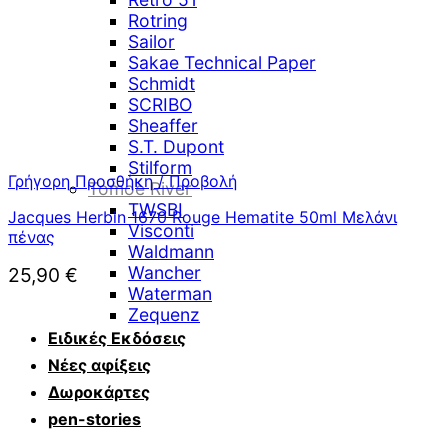
Rotring
Sailor
Sakae Technical Paper
Schmidt
SCRIBO
Sheaffer
S.T. Dupont
Stilform
Γρήγορη Προσθήκη / Προβολή
Tomoe River
TWSBI
Jacques Herbin 1670 Rouge Hematite 50ml Μελάνι
Visconti
πένας
Waldmann
Wancher
25,90
€
Waterman
Zequenz
Ειδικές Εκδόσεις
Νέες αφίξεις
Δωροκάρτες
pen-stories