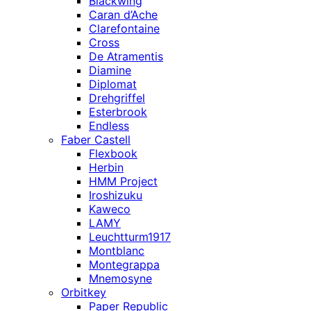
Blackwing
Caran d’Ache
Clarefontaine
Cross
De Atramentis
Diamine
Diplomat
Drehgriffel
Esterbrook
Endless
Faber Castell
Flexbook
Herbin
HMM Project
Iroshizuku
Kaweco
LAMY
Leuchtturm1917
Montblanc
Montegrappa
Mnemosyne
Orbitkey
Paper Republic