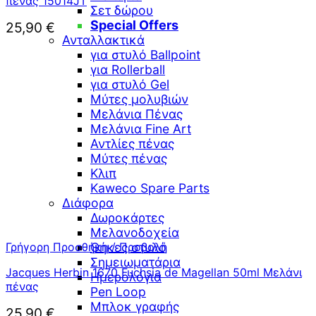
πένας 15014JT
Σετ δώρου
Special Offers
25,90
€
Ανταλλακτικά
για στυλό Ballpoint
για Rollerball
για στυλό Gel
Μύτες μολυβιών
Μελάνια Πένας
Μελάνια Fine Art
Αντλίες πένας
Μύτες πένας
Κλιπ
Kaweco Spare Parts
Διάφορα
Δωροκάρτες
Μελανοδοχεία
Γρήγορη Προσθήκη / Προβολή
Θήκες στυλό
Σημειωματάρια
Jacques Herbin 1670 Fuchsia de Magellan 50ml Μελάνι
Ημερολόγια
πένας
Pen Loop
Μπλοκ γραφής
25,90
€