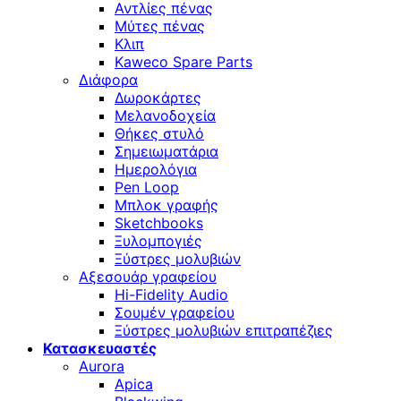
Αντλίες πένας
Μύτες πένας
Κλιπ
Kaweco Spare Parts
Διάφορα
Δωροκάρτες
Μελανοδοχεία
Θήκες στυλό
Σημειωματάρια
Ημερολόγια
Pen Loop
Μπλοκ γραφής
Sketchbooks
Ξυλομπογιές
Ξύστρες μολυβιών
Αξεσουάρ γραφείου
Hi-Fidelity Audio
Σουμέν γραφείου
Ξύστρες μολυβιών επιτραπέζιες
Κατασκευαστές
Aurora
Apica