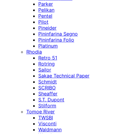
Parker
Pelikan
Pentel
Pilot
Pineider
Pininfarina Segno
Pininfarina Folio
Platinum
Rhodia
Retro 51
Rotring
Sailor
Sakae Technical Paper
Schmidt
SCRIBO
Sheaffer
S.T. Dupont
Stilform
Tomoe River
TWSBI
Visconti
Waldmann