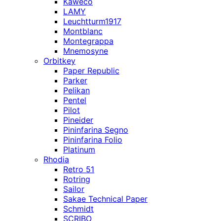
Kaweco
LAMY
Leuchtturm1917
Montblanc
Montegrappa
Mnemosyne
Orbitkey
Paper Republic
Parker
Pelikan
Pentel
Pilot
Pineider
Pininfarina Segno
Pininfarina Folio
Platinum
Rhodia
Retro 51
Rotring
Sailor
Sakae Technical Paper
Schmidt
SCRIBO