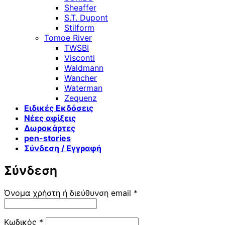
Sheaffer
S.T. Dupont
Stilform
Tomoe River
TWSBI
Visconti
Waldmann
Wancher
Waterman
Zequenz
Ειδικές Εκδόσεις
Νέες αφίξεις
Δωροκάρτες
pen-stories
Σύνδεση / Εγγραφή
Σύνδεση
Απαιτείται
Όνομα χρήστη ή διεύθυνση email
*
Απαιτείται
Κωδικός
*