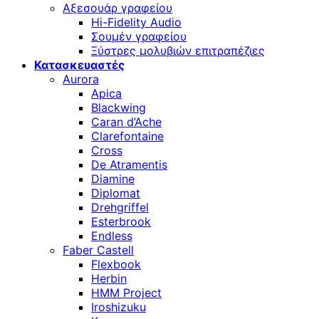
Αξεσουάρ γραφείου
Hi-Fidelity Audio
Σουμέν γραφείου
Ξύστρες μολυβιών επιτραπέζιες
Κατασκευαστές
Aurora
Apica
Blackwing
Caran d’Ache
Clarefontaine
Cross
De Atramentis
Diamine
Diplomat
Drehgriffel
Esterbrook
Endless
Faber Castell
Flexbook
Herbin
HMM Project
Iroshizuku