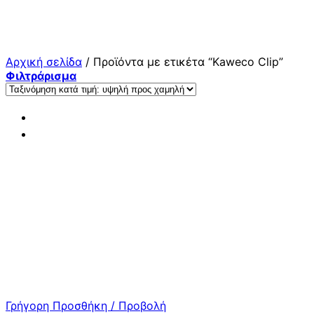
Μετάβαση
στο
περιεχόμενο
Αρχική σελίδα
/
Προϊόντα με ετικέτα “Kaweco Clip”
Φιλτράρισμα
Γρήγορη Προσθήκη / Προβολή