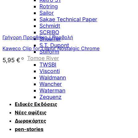
Rotring
Sailor
Sakae Technical Paper
Schmidt
SCRIBO
Γρήγορη Προσθήκη / Προβολή
Sheaffer
S.T. Dupont
Kaweco Clip for Liliput Nostalgic Chrome
Stilform
Tomoe River
5,95
€
TWSBI
Visconti
Waldmann
Wancher
Waterman
Zequenz
Ειδικές Εκδόσεις
Νέες αφίξεις
Δωροκάρτες
pen-stories