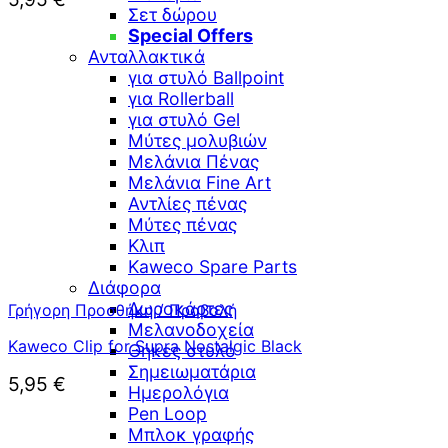
Σετ δώρου
Special Offers
Ανταλλακτικά
για στυλό Ballpoint
για Rollerball
για στυλό Gel
Μύτες μολυβιών
Μελάνια Πένας
Μελάνια Fine Art
Αντλίες πένας
Μύτες πένας
Κλιπ
Kaweco Spare Parts
Διάφορα
Δωροκάρτες
Γρήγορη Προσθήκη / Προβολή
Μελανοδοχεία
Kaweco Clip for Supra Nostalgic Black
Θήκες στυλό
Σημειωματάρια
5,95
€
Ημερολόγια
Pen Loop
Μπλοκ γραφής