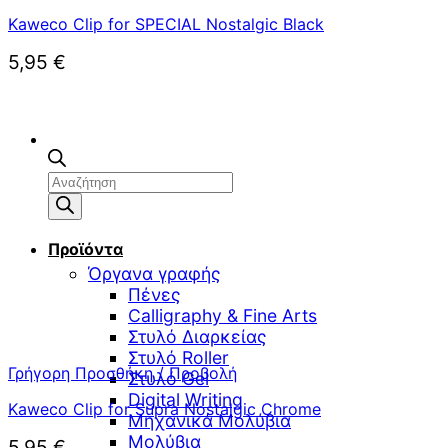
Kaweco Clip for SPECIAL Nostalgic Black
5,95
€
Αναζήτηση
προϊόντων
Προϊόντα
Όργανα γραφής
Πένες
Calligraphy & Fine Arts
Στυλό Διαρκείας
Στυλό Roller
Γρήγορη Προσθήκη / Προβολή
Στυλό Gel
Digital Writing
Kaweco Clip for Supra Nostalgic Chrome
Μηχανικά Μολύβια
Μολύβια
5,95
€