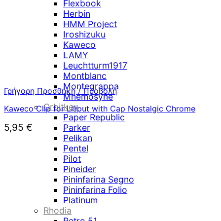
Flexbook
Herbin
HMM Project
Iroshizuku
Kaweco
LAMY
Leuchtturm1917
Montblanc
Montegrappa
Γρήγορη Προσθήκη / Προβολή
Mnemosyne
Orbitkey
Kaweco Clip for Liliput with Cap Nostalgic Chrome
Paper Republic
5,95
€
Parker
Pelikan
Pentel
Pilot
Pineider
Pininfarina Segno
Pininfarina Folio
Platinum
Rhodia
Retro 51