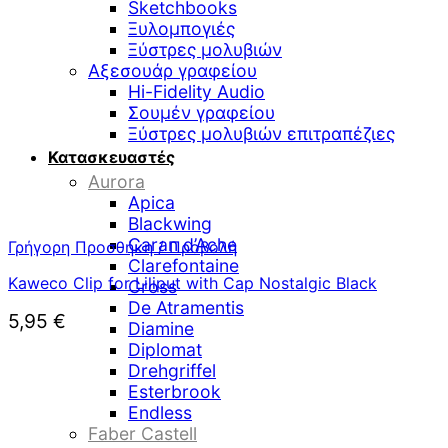
Sketchbooks
Ξυλομπογιές
Ξύστρες μολυβιών
Αξεσουάρ γραφείου
Hi-Fidelity Audio
Σουμέν γραφείου
Ξύστρες μολυβιών επιτραπέζιες
Κατασκευαστές
Aurora
Apica
Blackwing
Caran d’Ache
Γρήγορη Προσθήκη / Προβολή
Clarefontaine
Kaweco Clip for Liliput with Cap Nostalgic Black
Cross
De Atramentis
5,95
€
Diamine
Diplomat
Drehgriffel
Esterbrook
Endless
Faber Castell