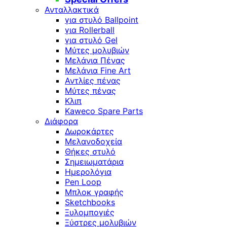
Ανταλλακτικά
για στυλό Ballpoint
για Rollerball
για στυλό Gel
Μύτες μολυβιών
Μελάνια Πένας
Μελάνια Fine Art
Αντλίες πένας
Μύτες πένας
Κλιπ
Kaweco Spare Parts
Διάφορα
Δωροκάρτες
Μελανοδοχεία
Θήκες στυλό
Σημειωματάρια
Ημερολόγια
Pen Loop
Μπλοκ γραφής
Sketchbooks
Ξυλομπογιές
Ξύστρες μολυβιών