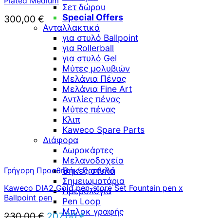
Plated Medium
Σετ δώρου
Special Offers
300,00
€
Ανταλλακτικά
για στυλό Ballpoint
για Rollerball
για στυλό Gel
Μύτες μολυβιών
Μελάνια Πένας
Μελάνια Fine Art
Αντλίες πένας
Μύτες πένας
Κλιπ
Kaweco Spare Parts
Διάφορα
Δωροκάρτες
Μελανοδοχεία
Γρήγορη Προσθήκη / Προβολή
Θήκες στυλό
Σημειωματάρια
Kaweco DIA2 Gold pen-store Set Fountain pen x
Ημερολόγια
Ballpoint pen
Pen Loop
Μπλοκ γραφής
Original
Η
230,00
€
207,00
€