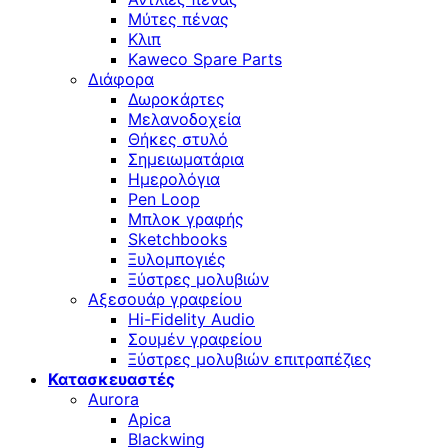
Μύτες πένας
Κλιπ
Kaweco Spare Parts
Διάφορα
Δωροκάρτες
Μελανοδοχεία
Θήκες στυλό
Σημειωματάρια
Ημερολόγια
Pen Loop
Μπλοκ γραφής
Sketchbooks
Ξυλομπογιές
Ξύστρες μολυβιών
Αξεσουάρ γραφείου
Hi-Fidelity Audio
Σουμέν γραφείου
Ξύστρες μολυβιών επιτραπέζιες
Κατασκευαστές
Aurora
Apica
Blackwing