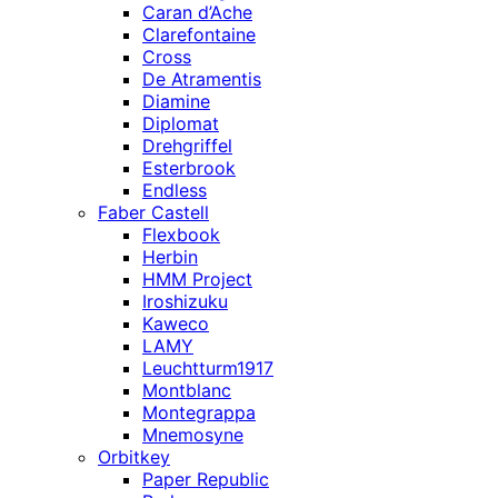
Caran d’Ache
Clarefontaine
Cross
De Atramentis
Diamine
Diplomat
Drehgriffel
Esterbrook
Endless
Faber Castell
Flexbook
Herbin
HMM Project
Iroshizuku
Kaweco
LAMY
Leuchtturm1917
Montblanc
Montegrappa
Mnemosyne
Orbitkey
Paper Republic