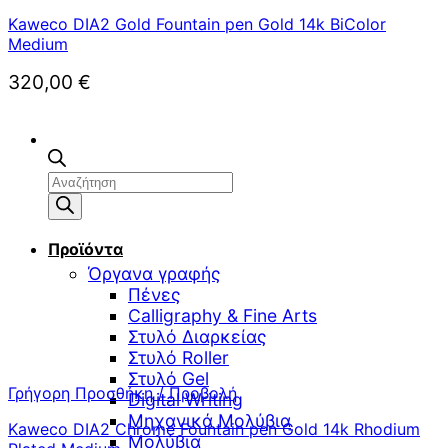
Kaweco DIA2 Gold Fountain pen Gold 14k BiColor
Medium
320,00
€
Αναζήτηση
προϊόντων
Προϊόντα
Όργανα γραφής
Πένες
Calligraphy & Fine Arts
Στυλό Διαρκείας
Στυλό Roller
Στυλό Gel
Γρήγορη Προσθήκη / Προβολή
Digital Writing
Μηχανικά Μολύβια
Kaweco DIA2 Chrome Fountain pen Gold 14k Rhodium
Μολύβια