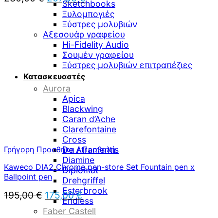
Sketchbooks
price
τρέχουσα
Ξυλομπογιές
was:
τιμή
Ξύστρες μολυβιών
230,00 €.
είναι:
Αξεσουάρ γραφείου
207,00 €.
Hi-Fidelity Audio
Σουμέν γραφείου
Ξύστρες μολυβιών επιτραπέζιες
Κατασκευαστές
Aurora
Apica
Blackwing
Caran d’Ache
Clarefontaine
Cross
Γρήγορη Προσθήκη / Προβολή
De Atramentis
Diamine
Kaweco DIA2 Chrome pen-store Set Fountain pen x
Diplomat
Ballpoint pen
Drehgriffel
Esterbrook
Original
Η
195,00
€
175,00
€
Endless
price
τρέχουσα
Faber Castell
was:
τιμή