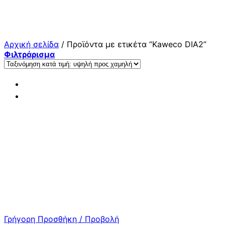
Μετάβαση
στο
περιεχόμενο
Αρχική σελίδα
/
Προϊόντα με ετικέτα “Kaweco DIA2”
Φιλτράρισμα
Γρήγορη Προσθήκη / Προβολή