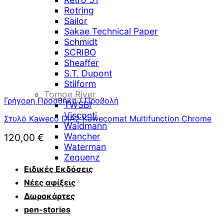
Rotring
Sailor
Sakae Technical Paper
Schmidt
SCRIBO
Sheaffer
S.T. Dupont
Stilform
Tomoe River
Γρήγορη Προσθήκη / Προβολή
TWSBI
Visconti
Στυλό Kaweco DIA2 Kawecomat Multifunction Chrome
Waldmann
Wancher
120,00
€
Waterman
Zequenz
Ειδικές Εκδόσεις
Νέες αφίξεις
Δωροκάρτες
pen-stories