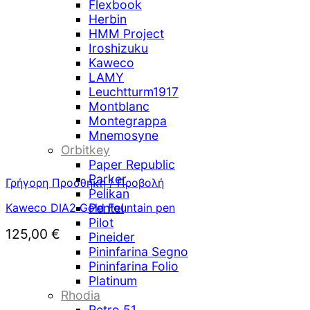
Flexbook
195,00 €.
είναι:
Herbin
175,00 €.
HMM Project
Iroshizuku
Kaweco
LAMY
Leuchtturm1917
Montblanc
Montegrappa
Mnemosyne
Orbitkey
Paper Republic
Parker
Γρήγορη Προσθήκη / Προβολή
Pelikan
Kaweco DIA2 Gold Fountain pen
Pentel
Pilot
125,00
€
Pineider
Pininfarina Segno
Pininfarina Folio
Platinum
Rhodia
Retro 51