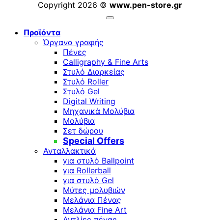
Copyright 2026 ©
www.pen-store.gr
Προϊόντα
Όργανα γραφής
Πένες
Calligraphy & Fine Arts
Στυλό Διαρκείας
Στυλό Roller
Στυλό Gel
Digital Writing
Μηχανικά Μολύβια
Μολύβια
Σετ δώρου
Special Offers
Ανταλλακτικά
για στυλό Ballpoint
για Rollerball
για στυλό Gel
Μύτες μολυβιών
Μελάνια Πένας
Μελάνια Fine Art
Αντλίες πένας