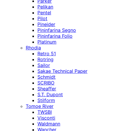
Parker
Pelikan
Pentel
Pilot
Pineider
Pininfarina Segno
Pininfarina Folio
Platinum
Rhodia
Retro 51
Rotring
Sailor
Sakae Technical Paper
Schmidt
SCRIBO
Sheaffer
S.T. Dupont
Stilform
Tomoe River
TWSBI
Visconti
Waldmann
Wancher