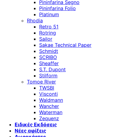
Pininfarina Segno
Pininfarina Folio
Platinum
Rhodia
Retro 51
Rotring
Sailor
Sakae Technical Paper
Schmidt
SCRIBO
Sheaffer
S.T. Dupont
Stilform
Tomoe River
TWSBI
Visconti
Waldmann
Wancher
Waterman
Zequenz
Ειδικές Εκδόσεις
Νέες αφίξεις
Δωροκάρτες