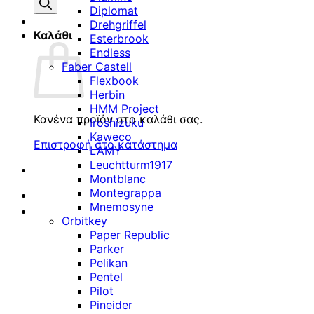
προϊόντων
Diplomat
Drehgriffel
Καλάθι
Esterbrook
Endless
Faber Castell
Flexbook
Herbin
HMM Project
Κανένα προϊόν στο καλάθι σας.
Iroshizuku
Kaweco
Επιστροφή στο κατάστημα
LAMY
Leuchtturm1917
Montblanc
Montegrappa
Mnemosyne
Orbitkey
Paper Republic
Parker
Pelikan
Pentel
Pilot
Pineider