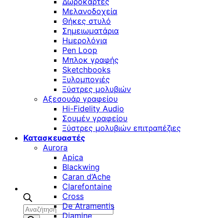
Δωροκάρτες
Μελανοδοχεία
Θήκες στυλό
Σημειωματάρια
Ημερολόγια
Pen Loop
Μπλοκ γραφής
Sketchbooks
Ξυλομπογιές
Ξύστρες μολυβιών
Αξεσουάρ γραφείου
Hi-Fidelity Audio
Σουμέν γραφείου
Ξύστρες μολυβιών επιτραπέζιες
Κατασκευαστές
Aurora
Apica
Blackwing
Caran d’Ache
Clarefontaine
Cross
De Atramentis
Αναζήτηση
Diamine