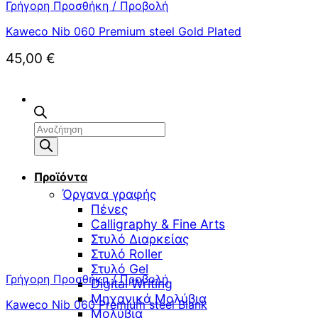
Γρήγορη Προσθήκη / Προβολή
Kaweco Nib 060 Premium steel Gold Plated
45,00
€
Αναζήτηση
προϊόντων
Προϊόντα
Όργανα γραφής
Πένες
Calligraphy & Fine Arts
Στυλό Διαρκείας
Στυλό Roller
Στυλό Gel
Γρήγορη Προσθήκη / Προβολή
Digital Writing
Μηχανικά Μολύβια
Kaweco Nib 060 Premium steel Blank
Μολύβια