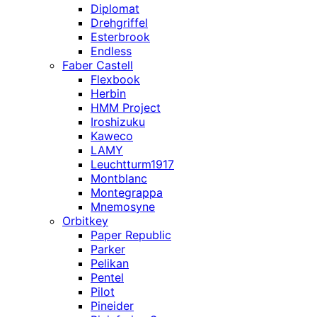
Diplomat
Drehgriffel
Esterbrook
Endless
Faber Castell
Flexbook
Herbin
HMM Project
Iroshizuku
Kaweco
LAMY
Leuchtturm1917
Montblanc
Montegrappa
Mnemosyne
Orbitkey
Paper Republic
Parker
Pelikan
Pentel
Pilot
Pineider