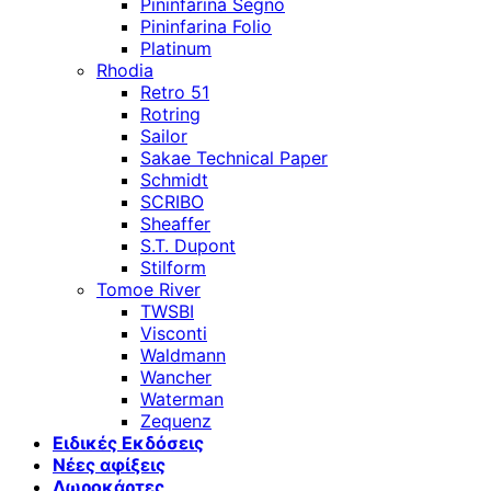
Pininfarina Segno
Pininfarina Folio
Platinum
Rhodia
Retro 51
Rotring
Sailor
Sakae Technical Paper
Schmidt
SCRIBO
Sheaffer
S.T. Dupont
Stilform
Tomoe River
TWSBI
Visconti
Waldmann
Wancher
Waterman
Zequenz
Ειδικές Εκδόσεις
Νέες αφίξεις
Δωροκάρτες