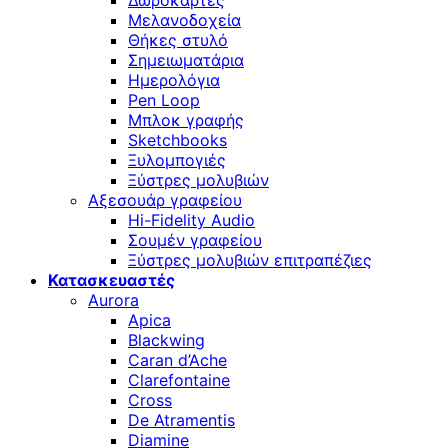
Δωροκάρτες
Μελανοδοχεία
Θήκες στυλό
Σημειωματάρια
Ημερολόγια
Pen Loop
Μπλοκ γραφής
Sketchbooks
Ξυλομπογιές
Ξύστρες μολυβιών
Αξεσουάρ γραφείου
Hi-Fidelity Audio
Σουμέν γραφείου
Ξύστρες μολυβιών επιτραπέζιες
Κατασκευαστές
Aurora
Apica
Blackwing
Caran d’Ache
Clarefontaine
Cross
De Atramentis
Diamine