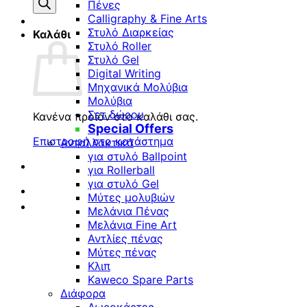
προϊόντων
Πένες
Calligraphy & Fine Arts
Στυλό Διαρκείας
Καλάθι
Στυλό Roller
Στυλό Gel
Digital Writing
Μηχανικά Μολύβια
Μολύβια
Σετ δώρου
Κανένα προϊόν στο καλάθι σας.
Special Offers
Επιστροφή στο κατάστημα
Ανταλλακτικά
για στυλό Ballpoint
για Rollerball
για στυλό Gel
Μύτες μολυβιών
Μελάνια Πένας
Μελάνια Fine Art
Αντλίες πένας
Μύτες πένας
Κλιπ
Kaweco Spare Parts
Διάφορα