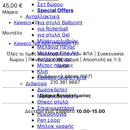
Σετ δώρου
45,00
€
Special Offers
Μάρκα
Ανταλλακτικά
Kaweco
(2)
για στυλό Ballpoint
για Rollerball
Μοντέλο
για στυλό Gel
Μύτες μολυβιών
Kaweco Nib 060 Premium
(2)
Μελάνια Πένας
Μελάνια Fine Art
Όλες οι τιμές περιλαμβάνουν τον ΦΠΑ | Συσκευασία
Αντλίες πένας
δώρου | Πόντοι με κάθε αγορά | Αποστολή σε 1-3
Μύτες πένας
ημέρες
Κλιπ
Πινδάρου 3 Αθήνα 10671
Kaweco Spare Parts
210 361 9667
Διάφορα
Δωροκάρτες
Μελανοδοχεία
Ωράριο Καταστήματος
Θήκες στυλό
Σημειωματάρια
Δευτέρα έως Σάββατο
10.00-15.00
Ημερολόγια
Pen Loop
V
Μπλοκ γραφής