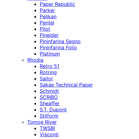
Paper Republic
Parker
Pelikan
Pentel
Pilot
Pineider
Pininfarina Segno
Pininfarina Folio
Platinum
Rhodia
Retro 51
Rotring
Sailor
Sakae Technical Paper
Schmidt
SCRIBO
Sheaffer
S.T. Dupont
Stilform
Tomoe River
TWSBI
Visconti