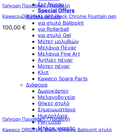
Σετ δώρου
Γρήγορη Προσθήκη / Προβολή
Special Offers
Kaweco ORIGINAL 060 Black Chrome Fountain pen
Ανταλλακτικά
για στυλό Ballpoint
100,00
€
για Rollerball
για στυλό Gel
Μύτες μολυβιών
Μελάνια Πένας
Μελάνια Fine Art
Αντλίες πένας
Μύτες πένας
Κλιπ
Kaweco Spare Parts
Διάφορα
Δωροκάρτες
Μελανοδοχεία
Θήκες στυλό
Σημειωματάρια
Ημερολόγια
Γρήγορη Προσθήκη / Προβολή
Pen Loop
Μπλοκ γραφής
Kaweco ORIGINAL Black Chrome Ballpoint στυλό