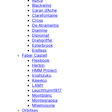
Apica
Blackwing
Caran d’Ache
Clarefontaine
Cross
De Atramentis
Diamine
Diplomat
Drehgriffel
Esterbrook
Endless
Faber Castell
Flexbook
Herbin
HMM Project
Iroshizuku
Kaweco
LAMY
Leuchtturm1917
Montblanc
Montegrappa
Mnemosyne
Orbitkey