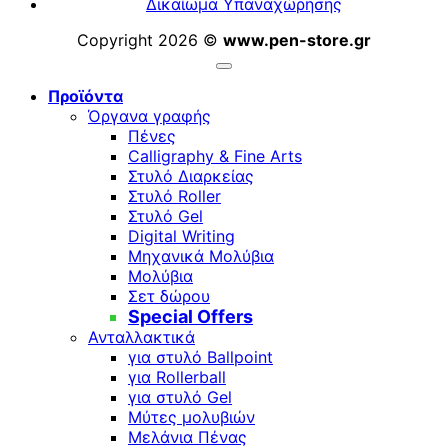
Δικαίωμα Υπαναχώρησης
Copyright 2026 ©
www.pen-store.gr
Προϊόντα
Όργανα γραφής
Πένες
Calligraphy & Fine Arts
Στυλό Διαρκείας
Στυλό Roller
Στυλό Gel
Digital Writing
Μηχανικά Μολύβια
Μολύβια
Σετ δώρου
Special Offers
Ανταλλακτικά
για στυλό Ballpoint
για Rollerball
για στυλό Gel
Μύτες μολυβιών
Μελάνια Πένας