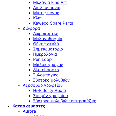
Μελάνια Fine Art
Αντλίες πένας
Μύτες πένας
Κλιπ
Kaweco Spare Parts
Διάφορα
Δωροκάρτες
Μελανοδοχεία
Θήκες στυλό
Σημειωματάρια
Ημερολόγια
Pen Loop
Μπλοκ γραφής
Sketchbooks
Ξυλομπογιές
Ξύστρες μολυβιών
Αξεσουάρ γραφείου
Hi-Fidelity Audio
Σουμέν γραφείου
Ξύστρες μολυβιών επιτραπέζιες
Κατασκευαστές
Aurora