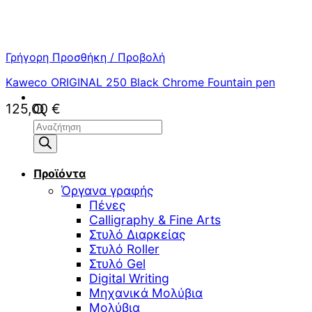
Γρήγορη Προσθήκη / Προβολή
Kaweco ORIGINAL 250 Black Chrome Fountain pen
125,00
€
Αναζήτηση
προϊόντων
Προϊόντα
Όργανα γραφής
Πένες
Calligraphy & Fine Arts
Στυλό Διαρκείας
Στυλό Roller
Στυλό Gel
Digital Writing
Μηχανικά Μολύβια
Μολύβια