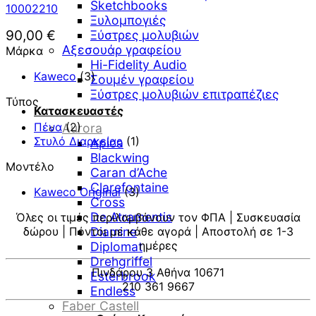
Sketchbooks
10002210
Ξυλομπογιές
90,00
€
Ξύστρες μολυβιών
Αξεσουάρ γραφείου
Μάρκα
Hi-Fidelity Audio
Kaweco
(3)
Σουμέν γραφείου
Ξύστρες μολυβιών επιτραπέζιες
Τύπος
Κατασκευαστές
Πένα
(2)
Aurora
Στυλό Διαρκείας
(1)
Apica
Blackwing
Μοντέλο
Caran d’Ache
Clarefontaine
Kaweco Original
(3)
Cross
De Atramentis
Όλες οι τιμές περιλαμβάνουν τον ΦΠΑ | Συσκευασία
δώρου | Πόντοι με κάθε αγορά | Αποστολή σε 1-3
Diamine
ημέρες
Diplomat
Drehgriffel
Πινδάρου 3 Αθήνα 10671
Esterbrook
210 361 9667
Endless
Faber Castell