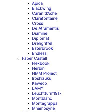
Apica
Blackwing
Caran d’Ache
Clarefontaine
Cross
De Atramentis
Diamine
Diplomat
Drehgriffel
Esterbrook
Endless
Faber Castell
Flexbook
Herbin
HMM Project
Iroshizuku
Kaweco
LAMY
Leuchtturm1917
Montblanc
Montegrappa
Mnemosyne