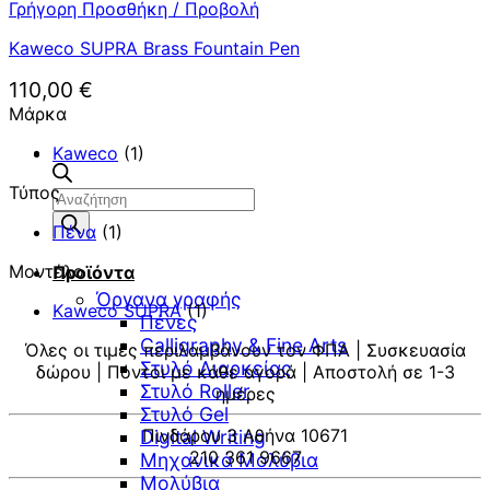
Γρήγορη Προσθήκη / Προβολή
Kaweco SUPRA Brass Fountain Pen
110,00
€
Μάρκα
Kaweco
(1)
Τύπος
Αναζήτηση
προϊόντων
Πένα
(1)
Μοντέλο
Προϊόντα
Όργανα γραφής
Kaweco SUPRA
(1)
Πένες
Calligraphy & Fine Arts
Όλες οι τιμές περιλαμβάνουν τον ΦΠΑ | Συσκευασία
Στυλό Διαρκείας
δώρου | Πόντοι με κάθε αγορά | Αποστολή σε 1-3
Στυλό Roller
ημέρες
Στυλό Gel
Πινδάρου 3 Αθήνα 10671
Digital Writing
210 361 9667
Μηχανικά Μολύβια
Μολύβια