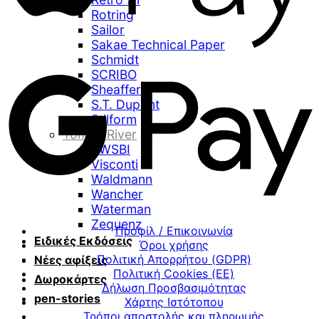
Rotring
Sailor
Sakae Technical Paper
Schmidt
SCRIBO
Sheaffer
S.T. Dupont
Stilform
Tomoe River
TWSBI
Visconti
Waldmann
Wancher
Waterman
Zequenz
Προφίλ / Επικοινωνία
Ειδικές Εκδόσεις
Όροι χρήσης
Πολιτική Απορρήτου (GDPR)
Νέες αφίξεις
Πολιτική Cookies (ΕΕ)
Δωροκάρτες
Δήλωση Προσβασιμότητας
pen-stories
Χάρτης Ιστότοπου
Τρόποι αποστολής και πληρωμής