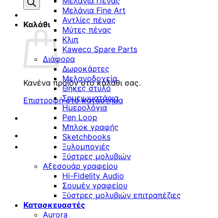
προϊόντων
Μελάνια Πένας
Μελάνια Fine Art
Αντλίες πένας
Καλάθι
Μύτες πένας
Κλιπ
Kaweco Spare Parts
Διάφορα
Δωροκάρτες
Μελανοδοχεία
Κανένα προϊόν στο καλάθι σας.
Θήκες στυλό
Σημειωματάρια
Επιστροφή στο κατάστημα
Ημερολόγια
Pen Loop
Μπλοκ γραφής
Sketchbooks
Ξυλομπογιές
Ξύστρες μολυβιών
Αξεσουάρ γραφείου
Hi-Fidelity Audio
Σουμέν γραφείου
Ξύστρες μολυβιών επιτραπέζιες
Κατασκευαστές
Aurora