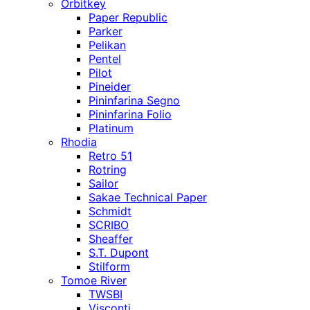
Orbitkey
Paper Republic
Parker
Pelikan
Pentel
Pilot
Pineider
Pininfarina Segno
Pininfarina Folio
Platinum
Rhodia
Retro 51
Rotring
Sailor
Sakae Technical Paper
Schmidt
SCRIBO
Sheaffer
S.T. Dupont
Stilform
Tomoe River
TWSBI
Visconti