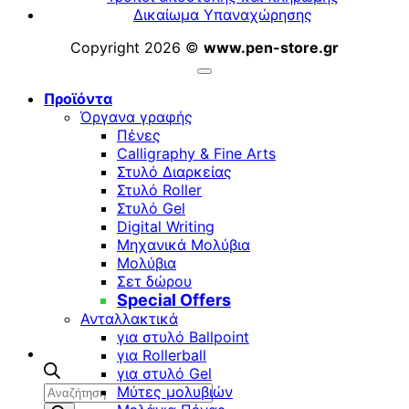
Δικαίωμα Υπαναχώρησης
Copyright 2026 ©
www.pen-store.gr
Προϊόντα
Όργανα γραφής
Πένες
Calligraphy & Fine Arts
Στυλό Διαρκείας
Στυλό Roller
Στυλό Gel
Digital Writing
Μηχανικά Μολύβια
Μολύβια
Σετ δώρου
Special Offers
Ανταλλακτικά
για στυλό Ballpoint
για Rollerball
για στυλό Gel
Αναζήτηση
Μύτες μολυβιών