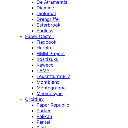
De Atramentis
Diamine
Diplomat
Drehgriffel
Esterbrook
Endless
Faber Castell
Flexbook
Herbin
HMM Project
Iroshizuku
Kaweco
LAMY
Leuchtturm1917
Montblanc
Montegrappa
Mnemosyne
Orbitkey
Paper Republic
Parker
Pelikan
Pentel
Pilot