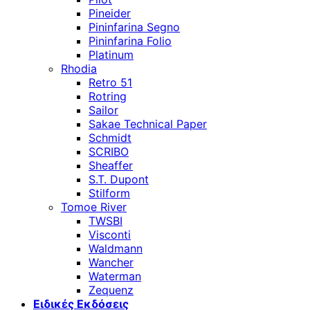
Pineider
Pininfarina Segno
Pininfarina Folio
Platinum
Rhodia
Retro 51
Rotring
Sailor
Sakae Technical Paper
Schmidt
SCRIBO
Sheaffer
S.T. Dupont
Stilform
Tomoe River
TWSBI
Visconti
Waldmann
Wancher
Waterman
Zequenz
Ειδικές Εκδόσεις