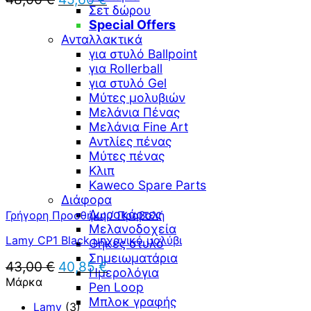
Σετ δώρου
price
τρέχουσα
Special Offers
was:
τιμή
48,00 €.
Ανταλλακτικά
είναι:
45,60 €.
για στυλό Ballpoint
για Rollerball
για στυλό Gel
Μύτες μολυβιών
Μελάνια Πένας
Μελάνια Fine Art
Αντλίες πένας
Μύτες πένας
Κλιπ
Kaweco Spare Parts
Διάφορα
Δωροκάρτες
Γρήγορη Προσθήκη / Προβολή
Μελανοδοχεία
Lamy CP1 Black μηχανικό μολύβι
Θήκες στυλό
Σημειωματάρια
Original
Η
43,00
€
40,85
€
Ημερολόγια
price
τρέχουσα
Μάρκα
Pen Loop
was:
τιμή
Μπλοκ γραφής
43,00 €.
είναι:
Lamy
(3)