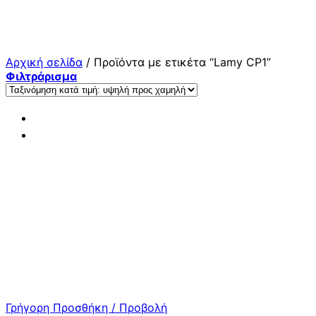
Μετάβαση
στο
περιεχόμενο
Αρχική σελίδα
/
Προϊόντα με ετικέτα “Lamy CP1”
Φιλτράρισμα
Γρήγορη Προσθήκη / Προβολή