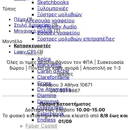
Sketchbooks
40,85 €.
Ξυλομπογιές
Τύπος
Ξύστρες μολυβιών
Πένα
(1)
Αξεσουάρ γραφείου
Στυλό Διαρκείας
(1)
Hi-Fidelity Audio
Μηχανικό μολύβι
(2)
Σουμέν γραφείου
Ξύστρες μολυβιών επιτραπέζιες
Μοντέλο
Κατασκευαστές
Lamy CP1
(3)
Aurora
Apica
Όλες οι τιμές περιλαμβάνουν τον ΦΠΑ | Συσκευασία
Blackwing
δώρου | Πόντοι με κάθε αγορά | Αποστολή σε 1-3
Caran d’Ache
ημέρες
Clarefontaine
Cross
Πινδάρου 3 Αθήνα 10671
De Atramentis
210 361 9667
Diamine
Diplomat
Ωράριο Καταστήματος
Drehgriffel
Δευτέρα έως Σάββατο
10.00-15.00
Esterbrook
Το φυσικό κατάστημα θα είναι κλειστό από
8/8 έως και
Endless
01/09
Faber Castell