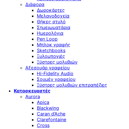
Διάφορα
Δωροκάρτες
Μελανοδοχεία
Θήκες στυλό
Σημειωματάρια
Ημερολόγια
Pen Loop
Μπλοκ γραφής
Sketchbooks
Ξυλομπογιές
Ξύστρες μολυβιών
Αξεσουάρ γραφείου
Hi-Fidelity Audio
Σουμέν γραφείου
Ξύστρες μολυβιών επιτραπέζιες
Κατασκευαστές
Aurora
Apica
Blackwing
Caran d’Ache
Clarefontaine
Cross