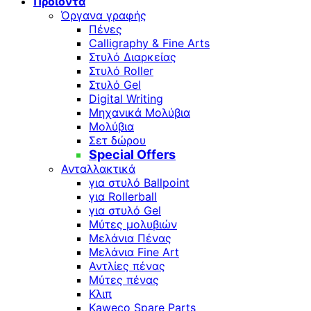
Προϊόντα
Όργανα γραφής
Πένες
Calligraphy & Fine Arts
Στυλό Διαρκείας
Στυλό Roller
Στυλό Gel
Digital Writing
Μηχανικά Μολύβια
Μολύβια
Σετ δώρου
Special Offers
Ανταλλακτικά
για στυλό Ballpoint
για Rollerball
για στυλό Gel
Μύτες μολυβιών
Μελάνια Πένας
Μελάνια Fine Art
Αντλίες πένας
Μύτες πένας
Κλιπ
Kaweco Spare Parts